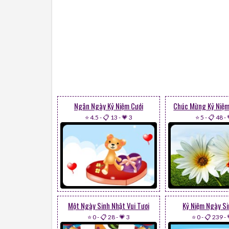
Ngân Ngày Kỷ Niệm Cưới
Chúc Mừng Kỷ Niệm
⭐ 4.5
-
📋 13
-
💗 3
⭐ 5
-
📋 48
-
Một Ngày Sinh Nhật Vui Tươi
Kỷ Niệm Ngày Si
⭐ 0
-
📋 28
-
💗 3
⭐ 0
-
📋 239
-