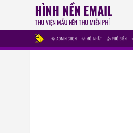
HÌNH NỀN EMAIL
THƯ VIỆN MẪU NỀN THƯ MIỄN PHÍ
💎 ADMIN CHỌN
🌞 MỚI NHẤT
👍 PHỔ BIẾN