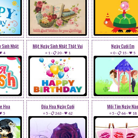
 Sinh Nhật
Một Ngày Sinh Nhật Thật Vui
Ngày Cưới Em
💗 4
⭐ 1
-
📋 20
-
💗 1
⭐ 0
-
📋 15
-
💗 5
Xe Hoa
Đóa Hoa Ngày Cưới
Môi Tím Ngày Nà
💗 5
⭐ 5
-
📋 263
-
💗 62
⭐ 5
-
📋 66
-
💗 18