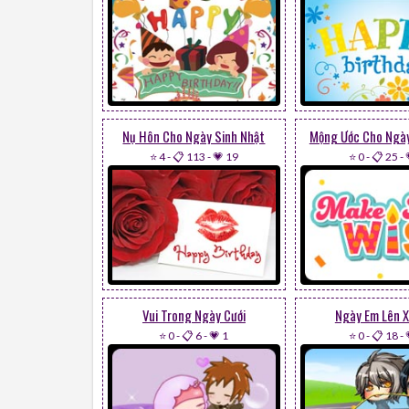
Nụ Hôn Cho Ngày Sinh Nhật
Mộng Ước Cho Ngày
⭐ 4
-
📋 113
-
💗 19
⭐ 0
-
📋 25
-
Vui Trong Ngày Cưới
Ngày Em Lên 
⭐ 0
-
📋 6
-
💗 1
⭐ 0
-
📋 18
-