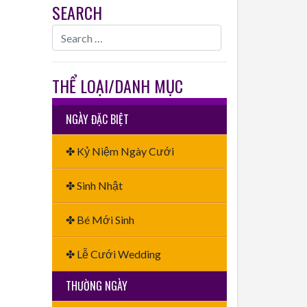
SEARCH
THỂ LOẠI/DANH MỤC
NGÀY ĐẶC BIỆT
✤ Kỷ Niệm Ngày Cưới
✤ Sinh Nhật
✤ Bé Mới Sinh
✤ Lễ Cưới Wedding
THƯỜNG NGÀY