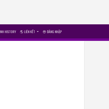
ÌNH HISTORY
🌎 LIÊN KẾT
😎 ĐĂNG NHẬP