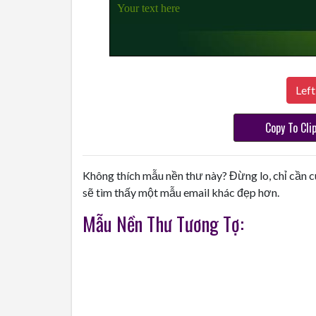
Your text here
Left
Copy To Cli
Không thích mẫu nền thư này? Đừng lo, chỉ cần c
sẽ tìm thấy một mẫu email khác đẹp hơn.
Mẫu Nền Thư Tương Tợ: