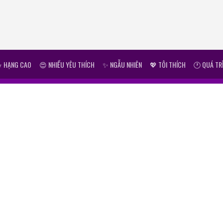
⭐ HẠNG CAO
😍 NHIỀU YÊU THÍCH
✨ NGẪU NHIÊN
💖 TÔI THÍCH
🕐 QUÁ TR