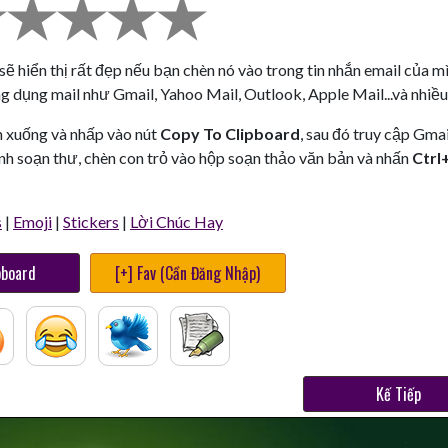
sẽ hiển thị rất đẹp nếu bạn chèn nó vào trong tin nhắn email của mì
g dụng mail như Gmail, Yahoo Mail, Outlook, Apple Mail...và nhiều
n xuống và nhấp vào nút
Copy To Clipboard
, sau đó truy cập Gmai
nh soạn thư, chèn con trỏ vào hộp soạn thảo văn bản và nhấn
Ctrl
s
|
Emoji
|
Stickers
|
Lời Chúc Hay
pboard
[+] Fav (Cần Đăng Nhập)
Kế Tiếp