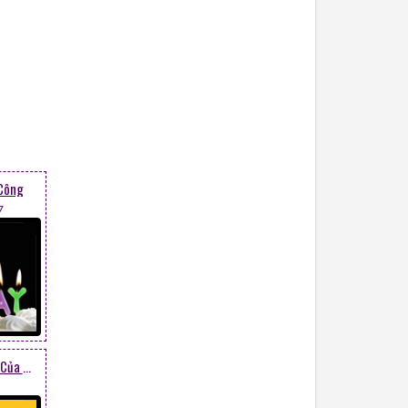
 Công
7
Tớ Quên Ngày Sinh Nhật Của Bạn Rồi