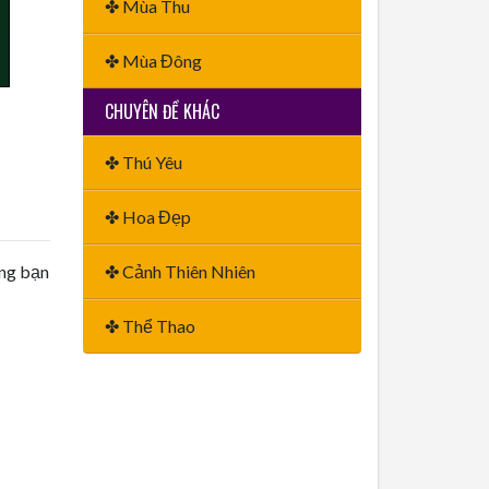
✤ Mùa Thu
✤ Mùa Đông
CHUYÊN ĐỀ KHÁC
✤ Thú Yêu
✤ Hoa Đẹp
ằng bạn
✤ Cảnh Thiên Nhiên
✤ Thể Thao