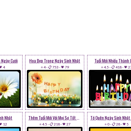
 Ngày Cưới
Hoa Đẹp Trong Ngày Sinh Nhật
Tuổi Mới Nhiều Thành
💗 4
⭐ 4
-
📋 753
-
💗 79
⭐ 4.5
-
📋 418
-
💗 2
nh Nhật
Thêm Tuổi Mới Với Mọi Sự Tốt Lành
💗 12
⭐ 4.5
-
📋 218
-
💗 27
⭐ 0
-
📋 28
-
💗 5