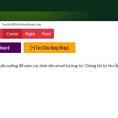
Tạo bởi
💌 HinhNenEmail.com
Center
Right
Fluid
pboard
[+] Fav (Cần Đăng Nhập)
uộn xuống để xem các hình nền email tương tự. Chúng tôi tự tin r