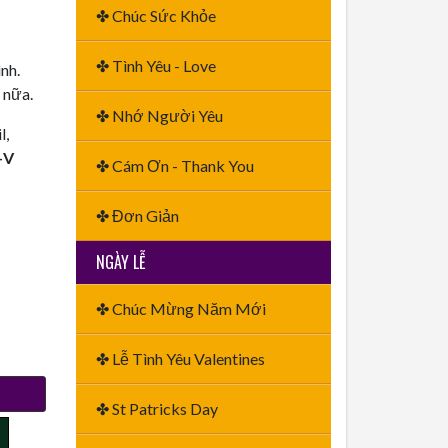
✤ Chúc Sức Khỏe
✤ Tình Yêu - Love
nh.
 nữa.
✤ Nhớ Người Yêu
l,
+V
✤ Cám Ơn - Thank You
✤ Đơn Giản
NGÀY LỄ
✤ Chúc Mừng Năm Mới
✤ Lễ Tình Yêu Valentines
✤ St Patricks Day