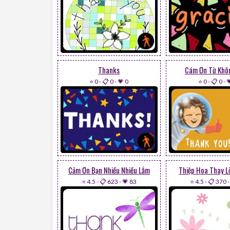
Thanks
Cám Ơn Từ Khô
⭐ 0
-
📋 0
-
💗 0
⭐ 0
-
📋 0
-

Cảm Ơn Bạn Nhiều Nhiều Lắm
Thiệp Hoa Thay L
⭐ 4.5
-
📋 623
-
💗 83
⭐ 4.5
-
📋 370