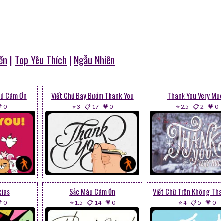
ến
|
Top Yêu Thích
|
Ngẫu Nhiên
hú Cám Ơn
Viết Chữ Bay Bướm Thank You
Thank You Very Mu
 0
⭐ 3
-
📋 17
-
💗 0
⭐ 2.5
-
📋 2
-
💗 0
cias
Sắc Màu Cám Ơn
Viết Chữ Trên Không Th
 0
⭐ 1.5
-
📋 14
-
💗 0
⭐ 4
-
📋 5
-
💗 0