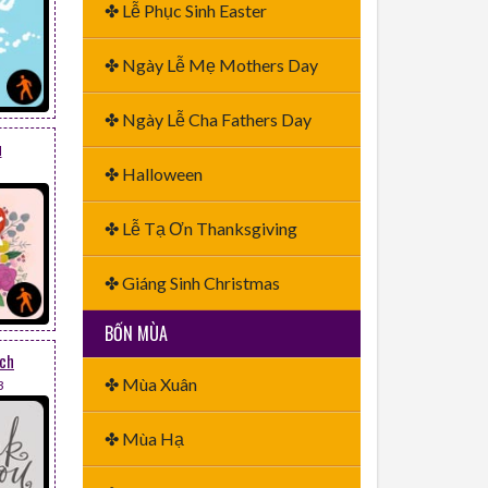
✤ Lễ Phục Sinh Easter
✤ Ngày Lễ Mẹ Mothers Day
✤ Ngày Lễ Cha Fathers Day
u
✤ Halloween
✤ Lễ Tạ Ơn Thanksgiving
✤ Giáng Sinh Christmas
BỐN MÙA
ịch
✤ Mùa Xuân
3
✤ Mùa Hạ