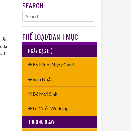
SEARCH
THỂ LOẠI/DANH MỤC
 rất
 của
NGÀY ĐẶC BIỆT
 sử
✤ Kỷ Niệm Ngày Cưới
✤ Sinh Nhật
✤ Bé Mới Sinh
✤ Lễ Cưới Wedding
THƯỜNG NGÀY