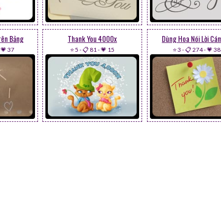
rên Bảng
Thank You 4000x
Dùng Hoa Nói Lời Cá
-
💗 37
⭐ 5
-
📋 81
-
💗 15
⭐ 3
-
📋 274
-
💗 38