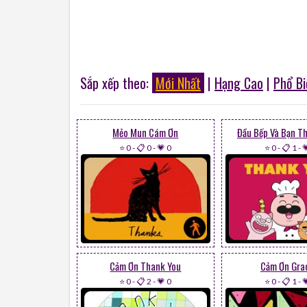
Sắp xếp theo:
Mới Nhất
|
Hạng Cao
|
Phổ Bi
Mẻo Mun Cám Ơn
Đầu Bếp Và Bạn T
⭐ 0
-
📋 0
-
💗 0
⭐ 0
-
📋 1
-

Cảm Ơn Thank You
Cảm Ơn Gra
⭐ 0
-
📋 2
-
💗 0
⭐ 0
-
📋 1
-
