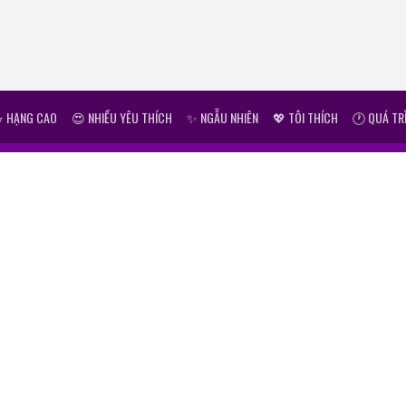
⭐ HẠNG CAO
😍 NHIỀU YÊU THÍCH
✨ NGẪU NHIÊN
💖 TÔI THÍCH
🕐 QUÁ TR