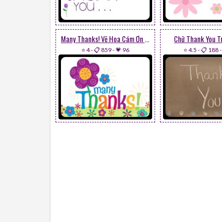
Many Thanks! Vẽ Hoa Cám Ơn Bạn
Chữ Thank You T
⭐ 4
-
📋 859
-
💗 96
⭐ 4.5
-
📋 188