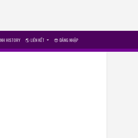
ÌNH HISTORY
🌎 LIÊN KẾT
😎 ĐĂNG NHẬP