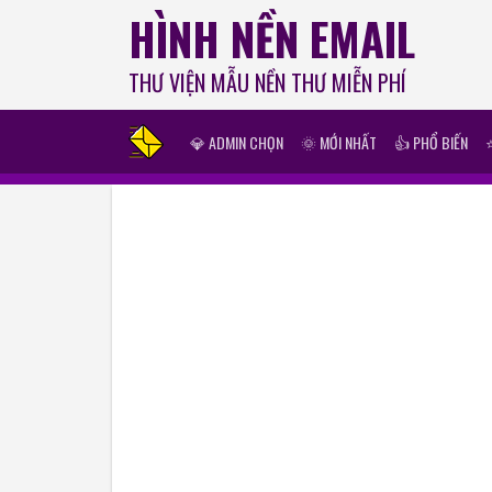
HÌNH NỀN EMAIL
THƯ VIỆN MẪU NỀN THƯ MIỄN PHÍ
💎 ADMIN CHỌN
🌞 MỚI NHẤT
👍 PHỔ BIẾN