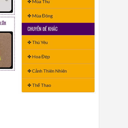
✤ Mùa Thu
✤ Mùa Đông
m Ơn
CHUYÊN ĐỀ KHÁC
✤ Thú Yêu
✤ Hoa Đẹp
✤ Cảnh Thiên Nhiên
✤ Thể Thao