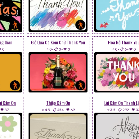
ng Gian
Giỏ Quà Có Kèm Chữ Thank You
Hoa Nở Thank Yo
 0
⭐ 0
-
📋 0
-
💗 0
⭐ 0
-
📋 6
-
💗 0
ời Cảm Ơn
Thiệp Cám Ơn
Lời Cảm Ơn Thanh L
-
💗 37
⭐ 4.5
-
📋 454
-
💗 69
⭐ 3.5
-
📋 292
-
💗 3