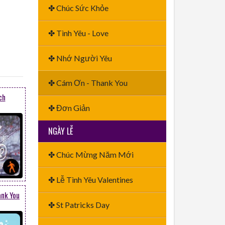
✤ Chúc Sức Khỏe
✤ Tình Yêu - Love
✤ Nhớ Người Yêu
✤ Cám Ơn - Thank You
ch
✤ Đơn Giản
NGÀY LỄ
✤ Chúc Mừng Năm Mới
✤ Lễ Tình Yêu Valentines
ank You
✤ St Patricks Day