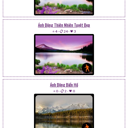
Ảnh Động Thiên Nhiên Tuyệt Đẹp
⭐ 4
-
📋 24
-
💗 3
Ảnh Động Biển Hồ
⭐ 0
-
📋 2
-
💗 0