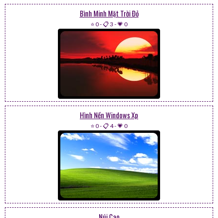
Bình Minh Mặt Trời Đỏ
⭐ 0
-
📋 3
-
💗 0
Hình Nền Windows Xp
⭐ 0
-
📋 4
-
💗 0
Núi Cao