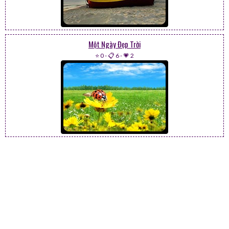
Một Ngày Đẹp Trời
⭐ 0
-
📋 6
-
💗 2