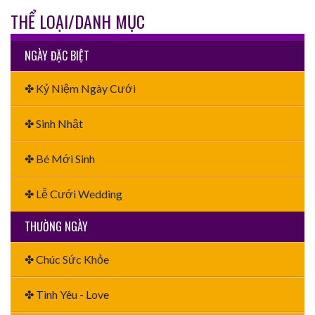
THỂ LOẠI/DANH MỤC
NGÀY ĐẶC BIỆT
✤ Kỷ Niệm Ngày Cưới
✤ Sinh Nhật
✤ Bé Mới Sinh
✤ Lễ Cưới Wedding
THƯỜNG NGÀY
✤ Chúc Sức Khỏe
✤ Tình Yêu - Love