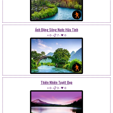
Ảnh Động Sông Nước Hữu Tình
⭐ 0
-
📋 7
-
💗 0
Thiên Nhiên Tuyệt Đẹp
⭐ 0
-
📋 3
-
💗 0