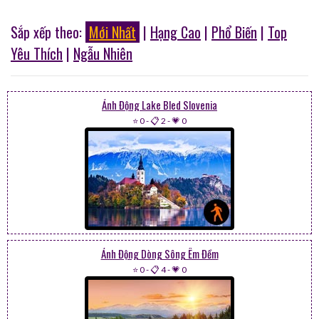
Sắp xếp theo:
Mới Nhất
|
Hạng Cao
|
Phổ Biến
|
Top
Yêu Thích
|
Ngẫu Nhiên
Ảnh Động Lake Bled Slovenia
⭐ 0
-
📋 2
-
💗 0
Ảnh Động Dòng Sông Êm Đềm
⭐ 0
-
📋 4
-
💗 0