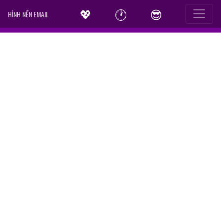
💖
🕐
😎
HÌNH NỀN EMAIL