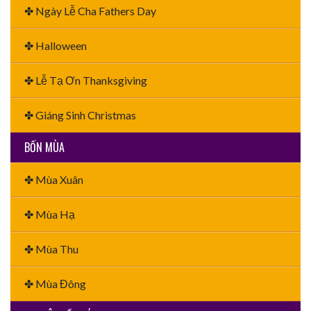
✤ Ngày Lễ Cha Fathers Day
✤ Halloween
✤ Lễ Tạ Ơn Thanksgiving
✤ Giáng Sinh Christmas
BỐN MÙA
✤ Mùa Xuân
✤ Mùa Hạ
✤ Mùa Thu
✤ Mùa Đông