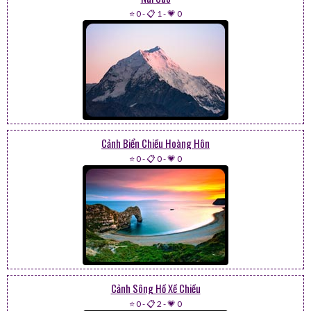
⭐ 0
-
📋 1
-
💗 0
Cảnh Biển Chiều Hoàng Hôn
⭐ 0
-
📋 0
-
💗 0
Cảnh Sông Hồ Xề Chiều
⭐ 0
-
📋 2
-
💗 0