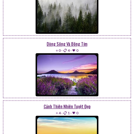
Dòng Sông Và Bông Tím
⭐ 0
-
📋 4
-
💗 0
Cảnh Thiên Nhiên Tuyệt Đẹp
⭐ 4
-
📋 1
-
💗 0