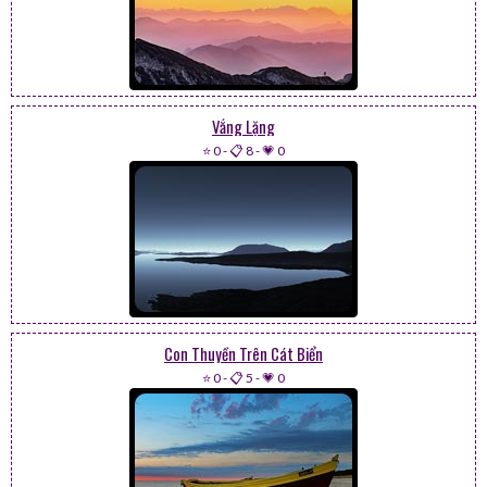
Vắng Lặng
⭐ 0
-
📋 8
-
💗 0
Con Thuyền Trên Cát Biển
⭐ 0
-
📋 5
-
💗 0