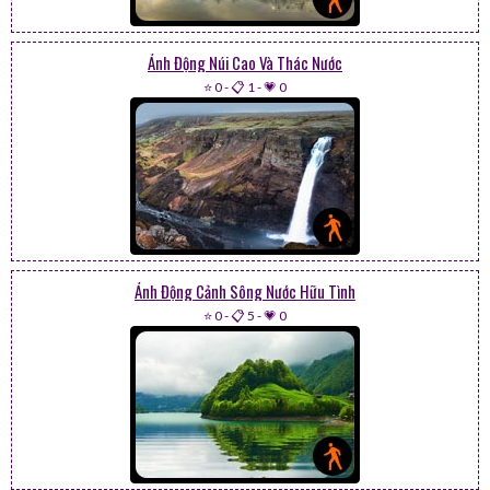
Ảnh Động Núi Cao Và Thác Nước
⭐ 0
-
📋 1
-
💗 0
Ảnh Động Cảnh Sông Nước Hữu Tình
⭐ 0
-
📋 5
-
💗 0