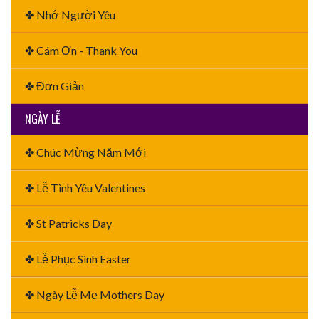
✤ Nhớ Người Yêu
✤ Cám Ơn - Thank You
✤ Đơn Giản
NGÀY LỄ
✤ Chúc Mừng Năm Mới
✤ Lễ Tình Yêu Valentines
✤ St Patricks Day
✤ Lễ Phục Sinh Easter
✤ Ngày Lễ Mẹ Mothers Day