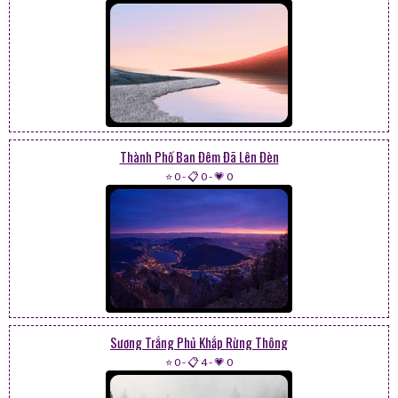
Thành Phố Ban Đêm Đã Lên Đèn
⭐ 0
-
📋 0
-
💗 0
Sương Trắng Phủ Khắp Rừng Thông
⭐ 0
-
📋 4
-
💗 0