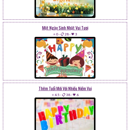
Một Ngày Sinh Nhật Vui Tươi
⭐ 0
-
📋 28
-
💗 3
Thêm Tuổi Mới Với Nhiều Niềm Vui
⭐ 4.5
-
📋 38
-
💗 6