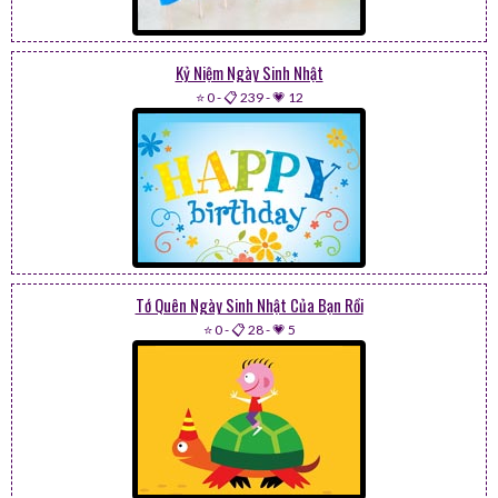
Kỷ Niệm Ngày Sinh Nhật
⭐ 0
-
📋 239
-
💗 12
Tớ Quên Ngày Sinh Nhật Của Bạn Rồi
⭐ 0
-
📋 28
-
💗 5