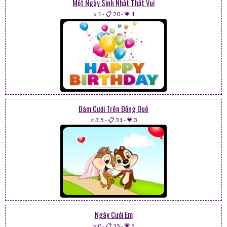
Một Ngày Sinh Nhật Thật Vui
⭐ 1
-
📋 20
-
💗 1
Đám Cưới Trên Đồng Quê
⭐ 3.5
-
📋 31
-
💗 3
Ngày Cưới Em
⭐ 0
-
📋 15
-
💗 5