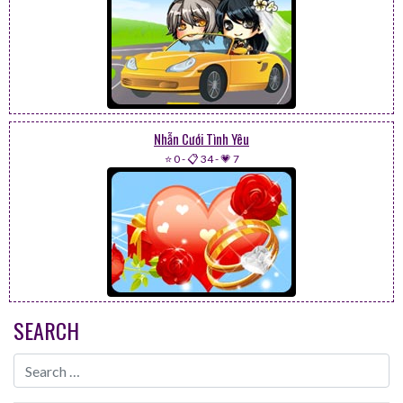
Nhẫn Cưới Tình Yêu
⭐ 0
-
📋 34
-
💗 7
SEARCH