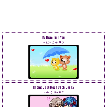
Kỷ Niệm Tình Yêu
⭐ 3.5
-
📋 6
-
💗 5
Không Có Gì Ngăn Cách Đôi Ta
⭐ 4
-
📋 19
-
💗 7