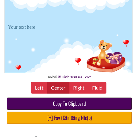
Your text here
Tạo bởi
💌 HinhNenEmail.com
Left
Center
Right
Fluid
Copy To Clipboard
[+] Fav (Cần Đăng Nhập)