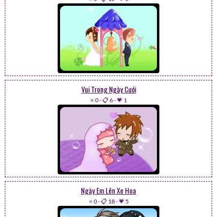
Vui Trong Ngày Cưới
⭐ 0
-
📋 6
-
💗 1
Ngày Em Lên Xe Hoa
⭐ 0
-
📋 18
-
💗 5