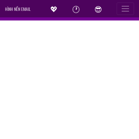
💖
🕐
😎
HÌNH NỀN EMAIL