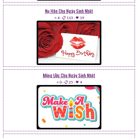
Nụ Hôn Cho Ngày Sinh Nhật
⭐ 4
-
📋 113
-
💗 19
Mộng Ước Cho Ngày Sinh Nhật
⭐ 0
-
📋 25
-
💗 4