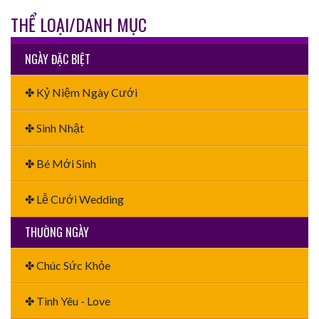
THỂ LOẠI/DANH MỤC
NGÀY ĐẶC BIỆT
✤ Kỷ Niệm Ngày Cưới
✤ Sinh Nhật
✤ Bé Mới Sinh
✤ Lễ Cưới Wedding
THƯỜNG NGÀY
✤ Chúc Sức Khỏe
✤ Tình Yêu - Love