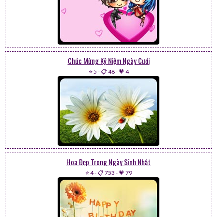
Chúc Mừng Kỷ Niệm Ngày Cưới
⭐ 5
-
📋 48
-
💗 4
Hoa Đẹp Trong Ngày Sinh Nhật
⭐ 4
-
📋 753
-
💗 79