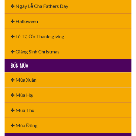
✤ Ngày Lễ Cha Fathers Day
✤ Halloween
✤ Lễ Tạ Ơn Thanksgiving
✤ Giáng Sinh Christmas
BỐN MÙA
✤ Mùa Xuân
✤ Mùa Hạ
✤ Mùa Thu
✤ Mùa Đông