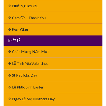
✤ Nhớ Người Yêu
✤ Cám Ơn - Thank You
✤ Đơn Giản
NGÀY LỄ
✤ Chúc Mừng Năm Mới
✤ Lễ Tình Yêu Valentines
✤ St Patricks Day
✤ Lễ Phục Sinh Easter
✤ Ngày Lễ Mẹ Mothers Day