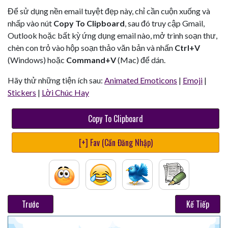
Để sử dụng nền email tuyệt đẹp này, chỉ cần cuộn xuống và
nhấp vào nút
Copy To Clipboard
, sau đó truy cập Gmail,
Outlook hoặc bất kỳ ứng dụng email nào, mở trình soạn thư,
chèn con trỏ vào hộp soạn thảo văn bản và nhấn
Ctrl+V
(Windows) hoặc
Command+V
(Mac) để dán.
Hãy thử những tiện ích sau:
Animated Emoticons
|
Emoji
|
Stickers
|
Lời Chúc Hay
Copy To Clipboard
[+] Fav (Cần Đăng Nhập)
Trước
Kế Tiếp