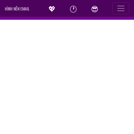
💖
🕐
😎
HÌNH NỀN EMAIL