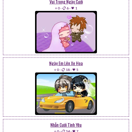
Vui Trong Ngày Cưới
⭐ 0
-
📋 6
-
💗 1
Ngày Em Lên Xe Hoa
⭐ 0
-
📋 18
-
💗 5
Nhẫn Cưới Tình Yêu
⭐ 0
-
📋 34
-
💗 7