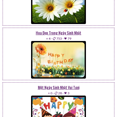
Hoa Đẹp Trong Ngày Sinh Nhật
⭐ 4
-
📋 753
-
💗 79
Một Ngày Sinh Nhật Vui Tươi
⭐ 0
-
📋 28
-
💗 3