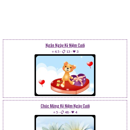
Ngân Ngày Kỷ Niệm Cưới
⭐ 4.5
-
📋 13
-
💗 3
Chúc Mừng Kỷ Niệm Ngày Cưới
⭐ 5
-
📋 48
-
💗 4