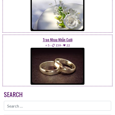
Trao Nhau Nhẫn Cưới
⭐ 5
-
📋 159
-
💗 22
SEARCH