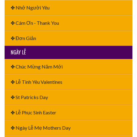
✤ Nhớ Người Yêu
✤ Cám Ơn - Thank You
✤ Đơn Giản
NGÀY LỄ
✤ Chúc Mừng Năm Mới
✤ Lễ Tình Yêu Valentines
✤ St Patricks Day
✤ Lễ Phục Sinh Easter
✤ Ngày Lễ Mẹ Mothers Day