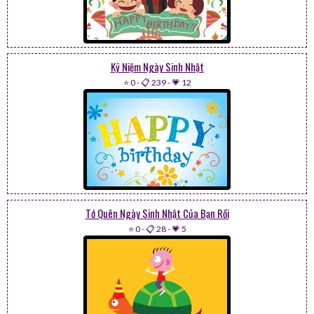
Kỷ Niệm Ngày Sinh Nhật
⭐ 0
-
📋 239
-
💗 12
Tớ Quên Ngày Sinh Nhật Của Bạn Rồi
⭐ 0
-
📋 28
-
💗 5