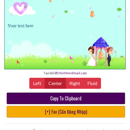
Your text here
Tạo bởi
💌 HinhNenEmail.com
Left
Center
Right
Fluid
Copy To Clipboard
[+] Fav (Cần Đăng Nhập)