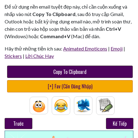
Để sử dụng nền email tuyệt đẹp này, chỉ cần cuộn xuống và
nhấp vào nút
Copy To Clipboard
, sau đó truy cập Gmail,
Outlook hoặc bất kỳ ứng dụng email nào, mở trình soạn thư,
chèn con trỏ vào hộp soạn thảo văn bản và nhấn
Ctrl+V
(Windows) hoặc
Command+V
(Mac) để dán.
Hãy thử những tiện ích sau:
Animated Emoticons
|
Emoji
|
Stickers
|
Lời Chúc Hay
Copy To Clipboard
[+] Fav (Cần Đăng Nhập)
Trước
Kế Tiếp