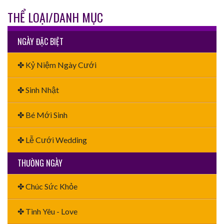
THỂ LOẠI/DANH MỤC
NGÀY ĐẶC BIỆT
✤ Kỷ Niệm Ngày Cưới
✤ Sinh Nhật
✤ Bé Mới Sinh
✤ Lễ Cưới Wedding
THƯỜNG NGÀY
✤ Chúc Sức Khỏe
✤ Tình Yêu - Love