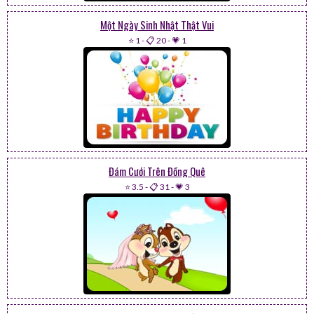
Một Ngày Sinh Nhật Thật Vui
⭐ 1
-
📋 20
-
💗 1
Đám Cưới Trên Đồng Quê
⭐ 3.5
-
📋 31
-
💗 3