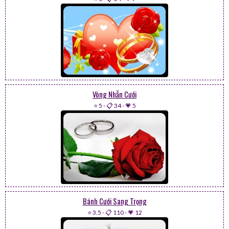
Vòng Nhẫn Cưới
⭐ 5
-
📋 34
-
💗 5
Bánh Cưới Sang Trọng
⭐ 3.5
-
📋 110
-
💗 12