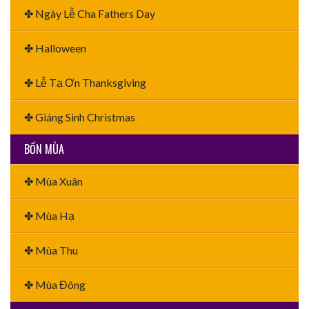
✤ Ngày Lễ Cha Fathers Day
✤ Halloween
✤ Lễ Tạ Ơn Thanksgiving
✤ Giáng Sinh Christmas
BỐN MÙA
✤ Mùa Xuân
✤ Mùa Hạ
✤ Mùa Thu
✤ Mùa Đông