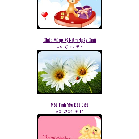
Chúc Mừng Kỷ Niệm Ngày Cưới
⭐ 5
-
📋 48
-
💗 4
Một Tình Yêu Bất Diệt
⭐ 0
-
📋 34
-
💗 12