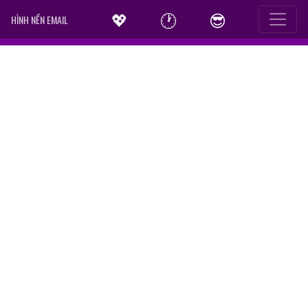
💖
🕐
😎
HÌNH NỀN EMAIL