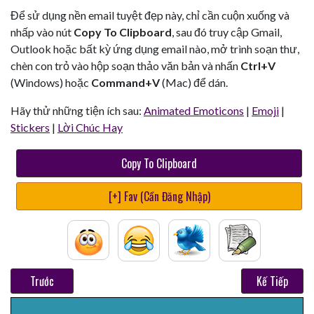
Để sử dụng nền email tuyệt đẹp này, chỉ cần cuộn xuống và
nhấp vào nút
Copy To Clipboard
, sau đó truy cập Gmail,
Outlook hoặc bất kỳ ứng dụng email nào, mở trình soạn thư,
chèn con trỏ vào hộp soạn thảo văn bản và nhấn
Ctrl+V
(Windows) hoặc
Command+V
(Mac) để dán.
Hãy thử những tiện ích sau:
Animated Emoticons
|
Emoji
|
Stickers
|
Lời Chúc Hay
Copy To Clipboard
[+] Fav (Cần Đăng Nhập)
Trước
Kế Tiếp