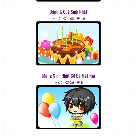
Bánh & Quà Sinh Nhật
⭐ 4.5
-
📋 160
-
💗 16
Mừng Sinh Nhật Cô Bé Mắt Nai
⭐ 6.5
-
📋 26
-
💗 8