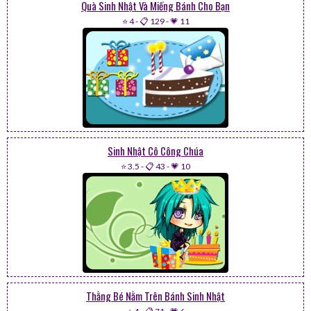
Quà Sinh Nhật Và Miếng Bánh Cho Bạn
⭐ 4
-
📋 129
-
💗 11
Sinh Nhật Cô Công Chúa
⭐ 3.5
-
📋 43
-
💗 10
Thằng Bé Nằm Trên Bánh Sinh Nhật