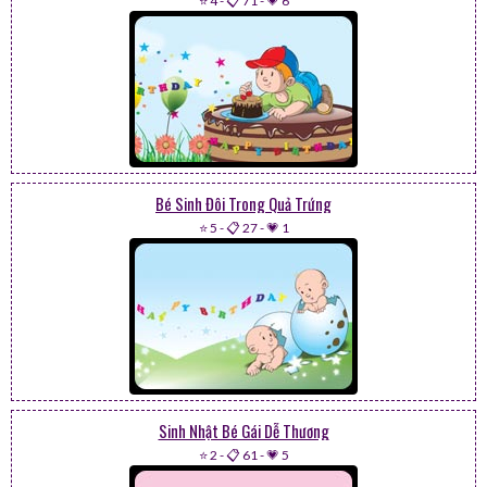
⭐ 4
-
📋 71
-
💗 6
Bé Sinh Đôi Trong Quả Trứng
⭐ 5
-
📋 27
-
💗 1
Sinh Nhật Bé Gái Dễ Thương
⭐ 2
-
📋 61
-
💗 5