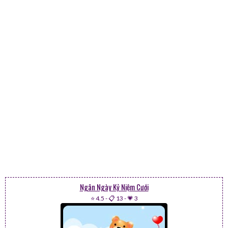
Ngân Ngày Kỷ Niệm Cưới
⭐ 4.5
-
📋 13
-
💗 3