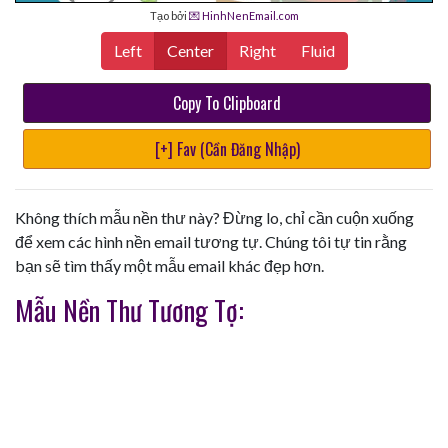
Tạo bởi
💌 HinhNenEmail.com
Left
Center
Right
Fluid
Copy To Clipboard
[+] Fav (Cần Đăng Nhập)
Không thích mẫu nền thư này? Đừng lo, chỉ cần cuộn xuống
để xem các hình nền email tương tự. Chúng tôi tự tin rằng
bạn sẽ tìm thấy một mẫu email khác đẹp hơn.
Mẫu Nền Thư Tương Tợ: