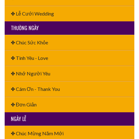
✤ Lễ Cưới Wedding
THƯỜNG NGÀY
✤ Chúc Sức Khỏe
✤ Tình Yêu - Love
✤ Nhớ Người Yêu
✤ Cám Ơn - Thank You
✤ Đơn Giản
NGÀY LỄ
✤ Chúc Mừng Năm Mới