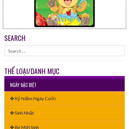
SEARCH
THỂ LOẠI/DANH MỤC
NGÀY ĐẶC BIỆT
✤ Kỷ Niệm Ngày Cưới
✤ Sinh Nhật
✤ Bé Mới Sinh