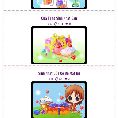
Quà Tặng Sinh Nhật Bạn
⭐ 4
-
📋 101
-
💗 8
Sinh Nhật Của Cô Bé Mắt Bự
⭐ 0
-
📋 41
-
💗 6