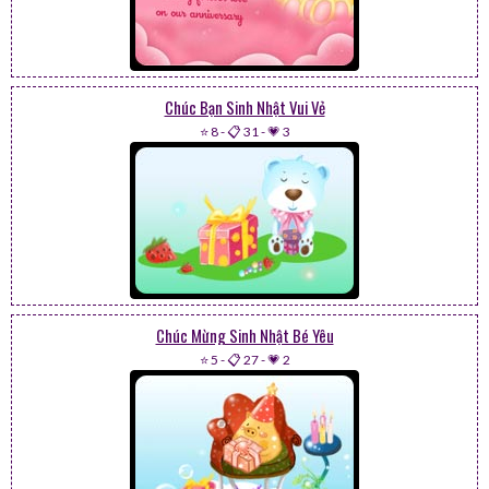
Chúc Bạn Sinh Nhật Vui Vẻ
⭐ 8
-
📋 31
-
💗 3
Chúc Mừng Sinh Nhật Bé Yêu
⭐ 5
-
📋 27
-
💗 2