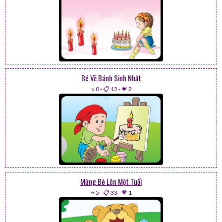
Bé Vẽ Bánh Sinh Nhật
⭐ 0
-
📋 12
-
💗 2
Mừng Bé Lên Một Tuổi
⭐ 5
-
📋 33
-
💗 1