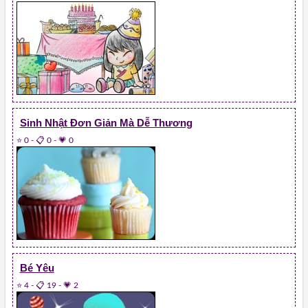
Sinh Nhật Đơn Giản Mà Dễ Thương
⭐ 0
-
📋 0
-
💗 0
Bé Yêu
⭐ 4
-
📋 19
-
💗 2