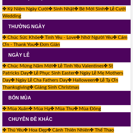
✤ Kỷ Niệm Ngày Cưới
✤ Sinh Nhật
✤ Bé Mới Sinh
✤ Lễ Cưới
Wedding
THƯỜNG NGÀY
✤ Chúc Sức Khỏe
✤ Tình Yêu - Love
✤ Nhớ Người Yêu
✤ Cám
Ơn - Thank You
✤ Đơn Giản
NGÀY LỄ
✤ Chúc Mừng Năm Mới
✤ Lễ Tình Yêu Valentines
✤ St
Patricks Day
✤ Lễ Phục Sinh Easter
✤ Ngày Lễ Mẹ Mothers
Day
✤ Ngày Lễ Cha Fathers Day
✤ Halloween
✤ Lễ Tạ Ơn
Thanksgiving
✤ Giáng Sinh Christmas
BỐN MÙA
✤ Mùa Xuân
✤ Mùa Hạ
✤ Mùa Thu
✤ Mùa Đông
CHUYÊN ĐỀ KHÁC
✤ Thú Yêu
✤ Hoa Đẹp
✤ Cảnh Thiên Nhiên
✤ Thể Thao