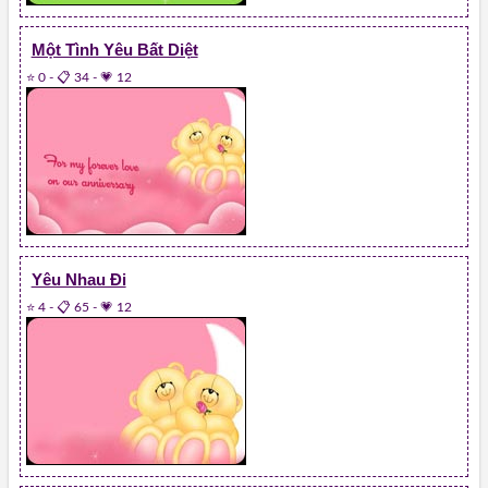
Một Tình Yêu Bất Diệt
⭐ 0
-
📋 34
-
💗 12
Yêu Nhau Đi
⭐ 4
-
📋 65
-
💗 12