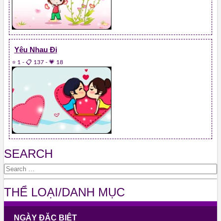
Yêu Nhau Đi
⭐ 1
-
📋 137
-
💗 18
SEARCH
THỂ LOẠI/DANH MỤC
NGÀY ĐẶC BIỆT