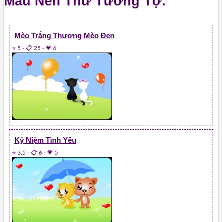
Mẫu Nền Thư Tương Tợ:
Mèo Trắng Thương Mèo Đen
⭐ 5
-
📋 25
-
💗 6
Kỷ Niệm Tình Yêu
⭐ 3.5
-
📋 6
-
💗 5