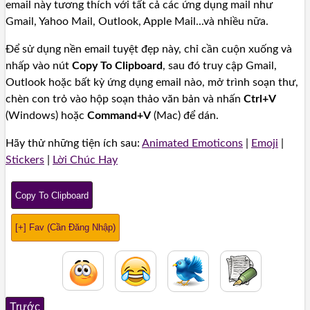
email này tương thích với tất cả các ứng dụng mail như
Gmail, Yahoo Mail, Outlook, Apple Mail...và nhiều nữa.
Để sử dụng nền email tuyệt đẹp này, chỉ cần cuộn xuống và
nhấp vào nút
Copy To Clipboard
, sau đó truy cập Gmail,
Outlook hoặc bất kỳ ứng dụng email nào, mở trình soạn thư,
chèn con trỏ vào hộp soạn thảo văn bản và nhấn
Ctrl+V
(Windows) hoặc
Command+V
(Mac) để dán.
Hãy thử những tiện ích sau:
Animated Emoticons
|
Emoji
|
Stickers
|
Lời Chúc Hay
Copy To Clipboard
[+] Fav (Cần Đăng Nhập)
Trước