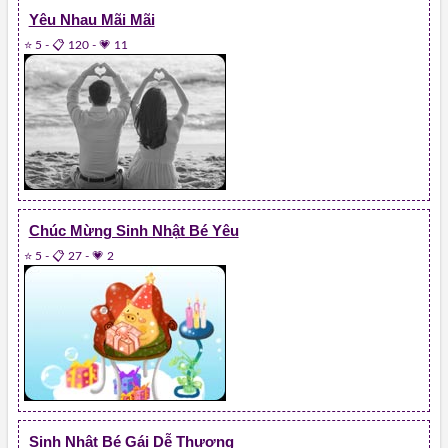
Yêu Nhau Mãi Mãi
⭐ 5
-
📋 120
-
💗 11
Chúc Mừng Sinh Nhật Bé Yêu
⭐ 5
-
📋 27
-
💗 2
Sinh Nhật Bé Gái Dễ Thương