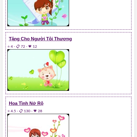
Tặng Cho Người Tôi Thương
⭐ 4
-
📋 72
-
💗 12
Hoa Tình Nở Rộ
⭐ 4.5
-
📋 130
-
💗 28