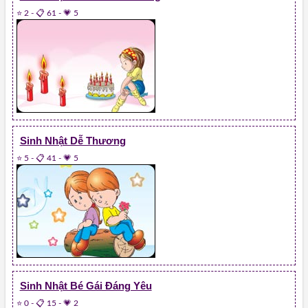
⭐ 2
-
📋 61
-
💗 5
Sinh Nhật Dễ Thương
⭐ 5
-
📋 41
-
💗 5
Sinh Nhật Bé Gái Đáng Yêu
⭐ 0
-
📋 15
-
💗 2