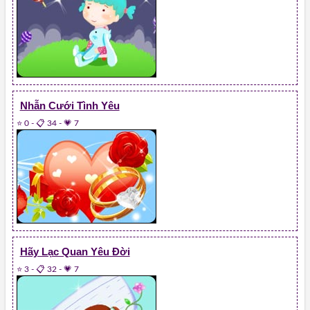
Nhẫn Cưới Tình Yêu
⭐ 0
-
📋 34
-
💗 7
Hãy Lạc Quan Yêu Đời
⭐ 3
-
📋 32
-
💗 7