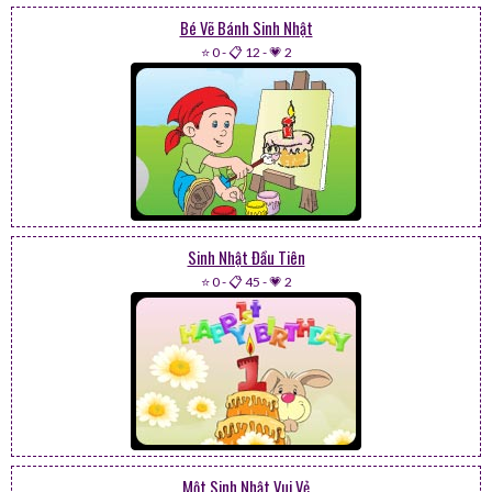
Bé Vẽ Bánh Sinh Nhật
⭐ 0
-
📋 12
-
💗 2
Sinh Nhật Đầu Tiên
⭐ 0
-
📋 45
-
💗 2
Một Sinh Nhật Vui Vẻ