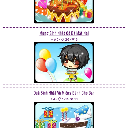
Mừng Sinh Nhật Cô Bé Mắt Nai
⭐ 6.5
-
📋 26
-
💗 8
Quà Sinh Nhật Và Miếng Bánh Cho Bạn
⭐ 4
-
📋 129
-
💗 11