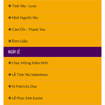
✤ Tình Yêu - Love
✤ Nhớ Người Yêu
✤ Cám Ơn - Thank You
✤ Đơn Giản
NGÀY LỄ
✤ Chúc Mừng Năm Mới
✤ Lễ Tình Yêu Valentines
✤ St Patricks Day
✤ Lễ Phục Sinh Easter