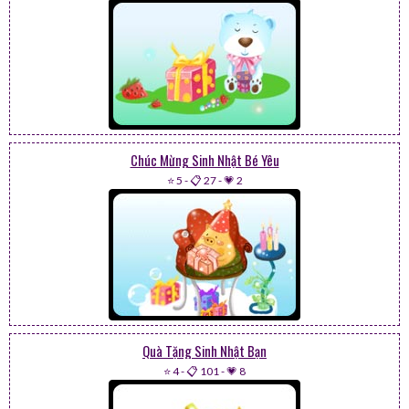
Chúc Mừng Sinh Nhật Bé Yêu
⭐ 5
-
📋 27
-
💗 2
Quà Tặng Sinh Nhật Bạn
⭐ 4
-
📋 101
-
💗 8