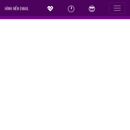
💖
🕐
😎
HÌNH NỀN EMAIL