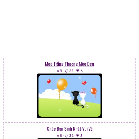
Mèo Trắng Thương Mèo Đen
⭐ 5
-
📋 25
-
💗 6
Chúc Bạn Sinh Nhật Vui Vẻ
⭐ 8
-
📋 31
-
💗 3