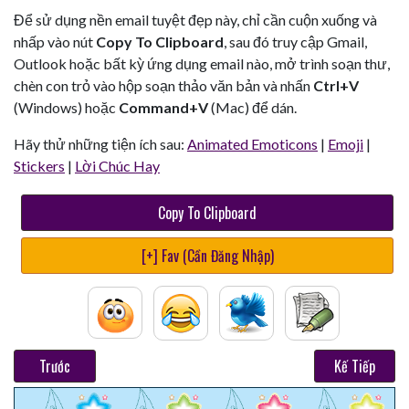
Để sử dụng nền email tuyệt đẹp này, chỉ cần cuộn xuống và
nhấp vào nút
Copy To Clipboard
, sau đó truy cập Gmail,
Outlook hoặc bất kỳ ứng dụng email nào, mở trình soạn thư,
chèn con trỏ vào hộp soạn thảo văn bản và nhấn
Ctrl+V
(Windows) hoặc
Command+V
(Mac) để dán.
Hãy thử những tiện ích sau:
Animated Emoticons
|
Emoji
|
Stickers
|
Lời Chúc Hay
Copy To Clipboard
[+] Fav (Cần Đăng Nhập)
Trước
Kế Tiếp