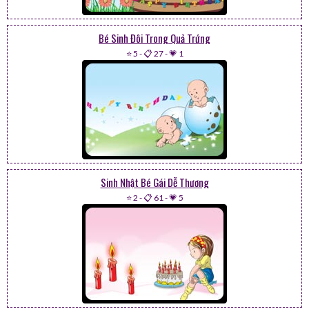
Bé Sinh Đôi Trong Quả Trứng
⭐ 5
-
📋 27
-
💗 1
Sinh Nhật Bé Gái Dễ Thương
⭐ 2
-
📋 61
-
💗 5