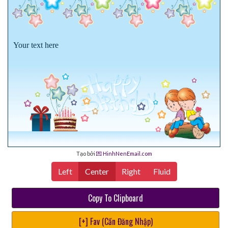
Your text here
Tạo bởi
💌 HinhNenEmail.com
Left
Center
Right
Fluid
Copy To Clipboard
[+] Fav (Cần Đăng Nhập)