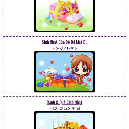
Sinh Nhật Của Cô Bé Mắt Bự
⭐ 0
-
📋 41
-
💗 6
Bánh & Quà Sinh Nhật
⭐ 4.5
-
📋 160
-
💗 16