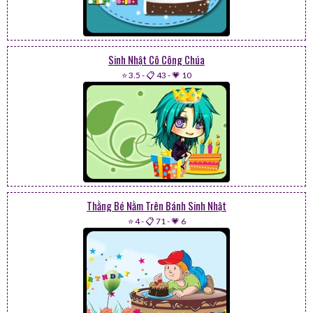
Sinh Nhật Cô Công Chúa
⭐ 3.5
-
📋 43
-
💗 10
Thằng Bé Nằm Trên Bánh Sinh Nhật
⭐ 4
-
📋 71
-
💗 6