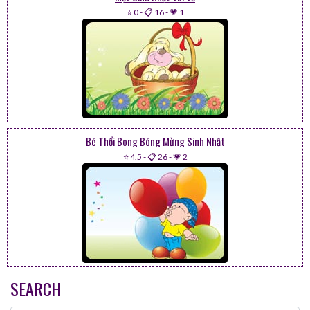
⭐ 0
-
📋 16
-
💗 1
Bé Thổi Bong Bóng Mừng Sinh Nhật
⭐ 4.5
-
📋 26
-
💗 2
SEARCH