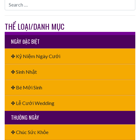
THỂ LOẠI/DANH MỤC
NGÀY ĐẶC BIỆT
✤ Kỷ Niệm Ngày Cưới
✤ Sinh Nhật
✤ Bé Mới Sinh
✤ Lễ Cưới Wedding
THƯỜNG NGÀY
✤ Chúc Sức Khỏe