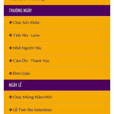
THƯỜNG NGÀY
✤ Chúc Sức Khỏe
✤ Tình Yêu - Love
✤ Nhớ Người Yêu
✤ Cám Ơn - Thank You
✤ Đơn Giản
NGÀY LỄ
✤ Chúc Mừng Năm Mới
✤ Lễ Tình Yêu Valentines