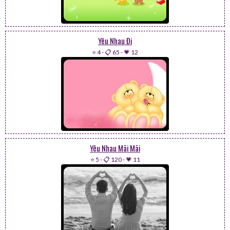
Yêu Nhau Đi
⭐ 4
-
📋 65
-
💗 12
Yêu Nhau Mãi Mãi
⭐ 5
-
📋 120
-
💗 11