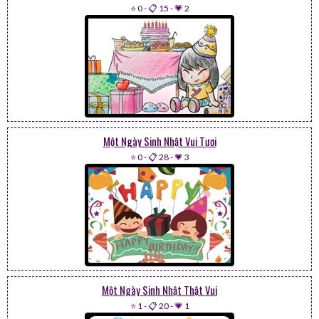
⭐ 0
-
📋 15
-
💗 2
Một Ngày Sinh Nhật Vui Tươi
⭐ 0
-
📋 28
-
💗 3
Một Ngày Sinh Nhật Thật Vui
⭐ 1
-
📋 20
-
💗 1