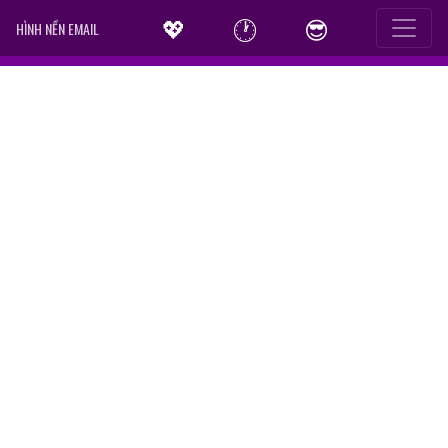
💖
🕐
😎
HÌNH NỀN EMAIL