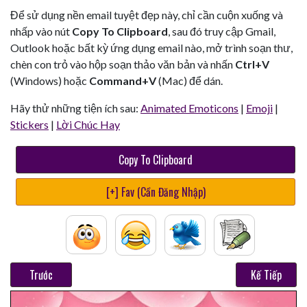
Để sử dụng nền email tuyệt đẹp này, chỉ cần cuộn xuống và
nhấp vào nút
Copy To Clipboard
, sau đó truy cập Gmail,
Outlook hoặc bất kỳ ứng dụng email nào, mở trình soạn thư,
chèn con trỏ vào hộp soạn thảo văn bản và nhấn
Ctrl+V
(Windows) hoặc
Command+V
(Mac) để dán.
Hãy thử những tiện ích sau:
Animated Emoticons
|
Emoji
|
Stickers
|
Lời Chúc Hay
Copy To Clipboard
[+] Fav (Cần Đăng Nhập)
Trước
Kế Tiếp