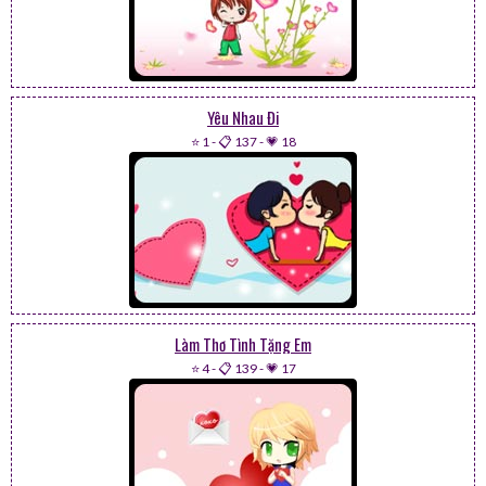
Yêu Nhau Đi
⭐ 1
-
📋 137
-
💗 18
Làm Thơ Tình Tặng Em
⭐ 4
-
📋 139
-
💗 17