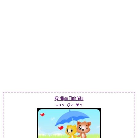
Kỷ Niệm Tình Yêu
⭐ 3.5
-
📋 6
-
💗 5