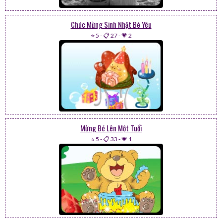
Chúc Mừng Sinh Nhật Bé Yêu
⭐ 5
-
📋 27
-
💗 2
Mừng Bé Lên Một Tuổi
⭐ 5
-
📋 33
-
💗 1