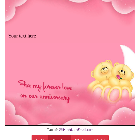
Your text here
Tạo bởi
💌 HinhNenEmail.com