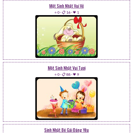
Một Sinh Nhật Vui Vẻ
⭐ 0
-
📋 16
-
💗 1
Một Sinh Nhật Vui Tươi
⭐ 0
-
📋 88
-
💗 9
Sinh Nhật Bé Gái Đáng Yêu