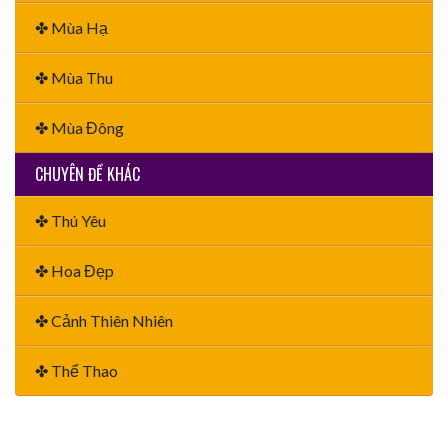
✤ Mùa Hạ
✤ Mùa Thu
✤ Mùa Đông
CHUYÊN ĐỀ KHÁC
✤ Thú Yêu
✤ Hoa Đẹp
✤ Cảnh Thiên Nhiên
✤ Thể Thao