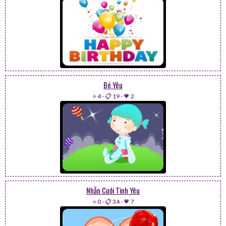
Bé Yêu
⭐ 4
-
📋 19
-
💗 2
Nhẫn Cưới Tình Yêu
⭐ 0
-
📋 34
-
💗 7