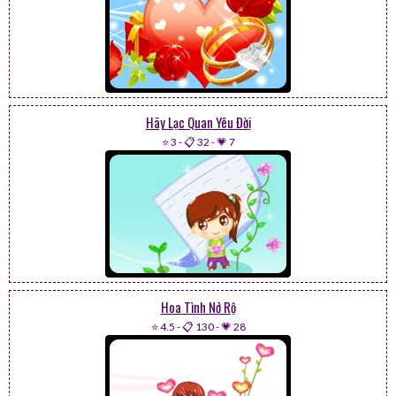
Hãy Lạc Quan Yêu Đời
⭐ 3
-
📋 32
-
💗 7
Hoa Tình Nở Rộ
⭐ 4.5
-
📋 130
-
💗 28