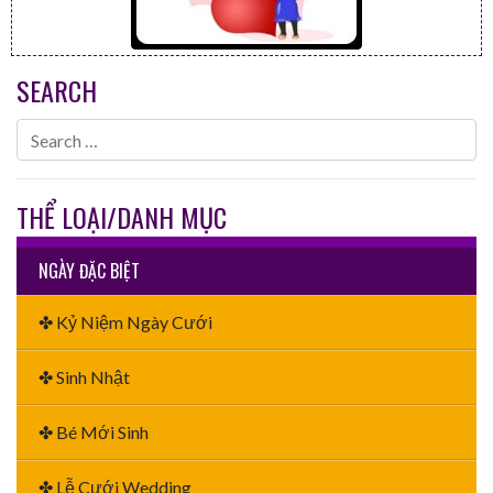
SEARCH
THỂ LOẠI/DANH MỤC
NGÀY ĐẶC BIỆT
✤ Kỷ Niệm Ngày Cưới
✤ Sinh Nhật
✤ Bé Mới Sinh
✤ Lễ Cưới Wedding