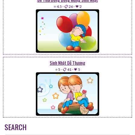
⭐ 4.5
-
📋 26
-
💗 2
Sinh Nhật Dễ Thương
⭐ 5
-
📋 41
-
💗 5
SEARCH