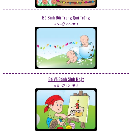
Bé Sinh Đôi Trong Quả Trứng
⭐ 5
-
📋 27
-
💗 1
Bé Vẽ Bánh Sinh Nhật
⭐ 0
-
📋 12
-
💗 2