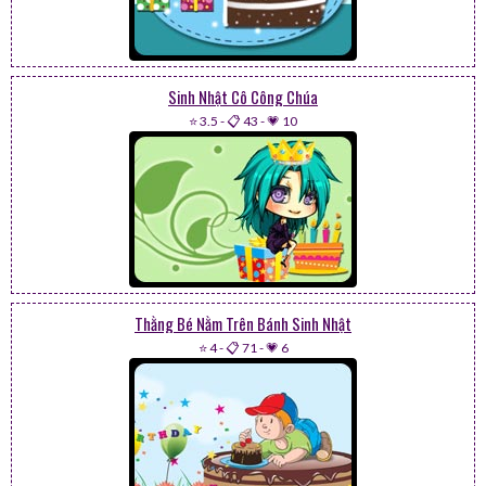
Sinh Nhật Cô Công Chúa
⭐ 3.5
-
📋 43
-
💗 10
Thằng Bé Nằm Trên Bánh Sinh Nhật
⭐ 4
-
📋 71
-
💗 6