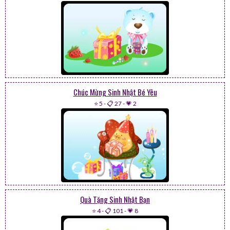
Chúc Mừng Sinh Nhật Bé Yêu
⭐ 5
-
📋 27
-
💗 2
Quà Tặng Sinh Nhật Bạn
⭐ 4
-
📋 101
-
💗 8