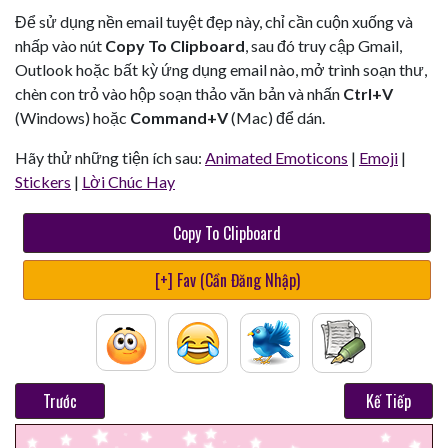
Để sử dụng nền email tuyệt đẹp này, chỉ cần cuộn xuống và
nhấp vào nút
Copy To Clipboard
, sau đó truy cập Gmail,
Outlook hoặc bất kỳ ứng dụng email nào, mở trình soạn thư,
chèn con trỏ vào hộp soạn thảo văn bản và nhấn
Ctrl+V
(Windows) hoặc
Command+V
(Mac) để dán.
Hãy thử những tiện ích sau:
Animated Emoticons
|
Emoji
|
Stickers
|
Lời Chúc Hay
Copy To Clipboard
[+] Fav (Cần Đăng Nhập)
Trước
Kế Tiếp