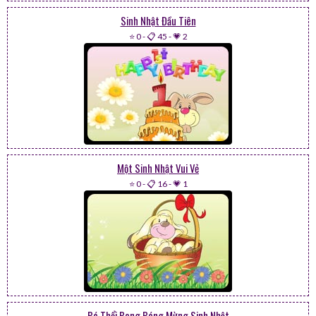
Sinh Nhật Đầu Tiên
⭐ 0
-
📋 45
-
💗 2
Một Sinh Nhật Vui Vẻ
⭐ 0
-
📋 16
-
💗 1
Bé Thổi Bong Bóng Mừng Sinh Nhật