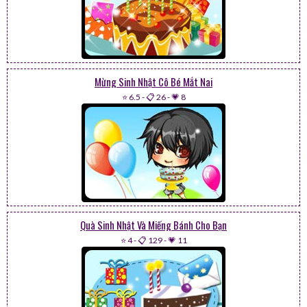
Mừng Sinh Nhật Cô Bé Mắt Nai
⭐ 6.5
-
📋 26
-
💗 8
Quà Sinh Nhật Và Miếng Bánh Cho Bạn
⭐ 4
-
📋 129
-
💗 11