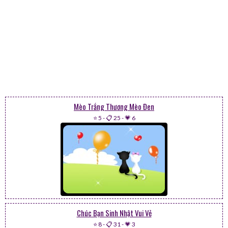
Mèo Trắng Thương Mèo Đen
⭐ 5
-
📋 25
-
💗 6
Chúc Bạn Sinh Nhật Vui Vẻ
⭐ 8
-
📋 31
-
💗 3