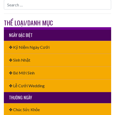
THỂ LOẠI/DANH MỤC
NGÀY ĐẶC BIỆT
✤ Kỷ Niệm Ngày Cưới
✤ Sinh Nhật
✤ Bé Mới Sinh
✤ Lễ Cưới Wedding
THƯỜNG NGÀY
✤ Chúc Sức Khỏe