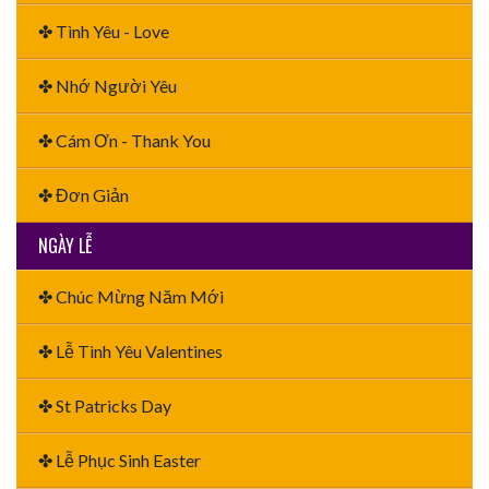
✤ Tình Yêu - Love
✤ Nhớ Người Yêu
✤ Cám Ơn - Thank You
✤ Đơn Giản
NGÀY LỄ
✤ Chúc Mừng Năm Mới
✤ Lễ Tình Yêu Valentines
✤ St Patricks Day
✤ Lễ Phục Sinh Easter