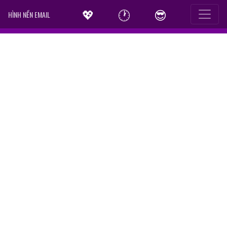
💖
🕐
😎
HÌNH NỀN EMAIL