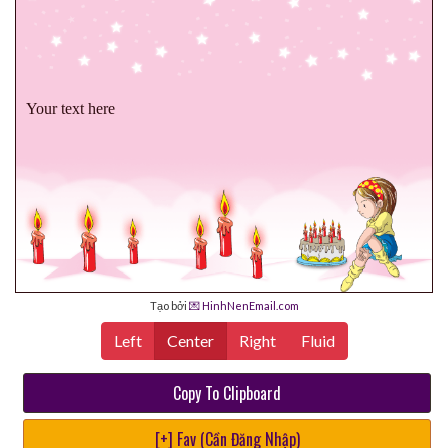
Your text here
Tạo bởi
💌 HinhNenEmail.com
Left
Center
Right
Fluid
Copy To Clipboard
[+] Fav (Cần Đăng Nhập)