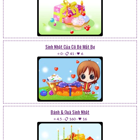
Sinh Nhật Của Cô Bé Mắt Bự
⭐ 0
-
📋 41
-
💗 6
Bánh & Quà Sinh Nhật
⭐ 4.5
-
📋 160
-
💗 16