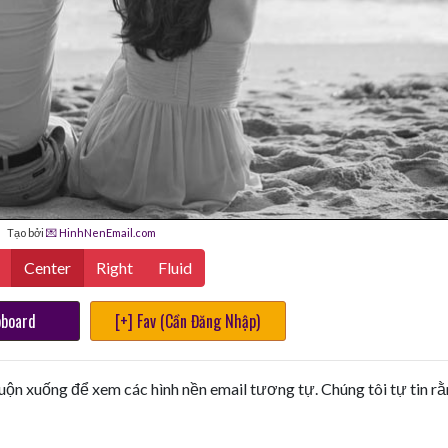
Tạo bởi
💌 HinhNenEmail.com
Center
Right
Fluid
pboard
[+] Fav (Cần Đăng Nhập)
uộn xuống để xem các hình nền email tương tự. Chúng tôi tự tin r