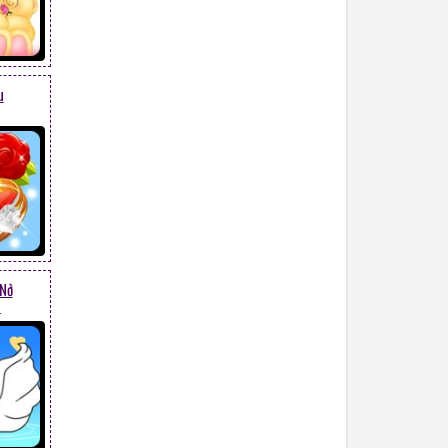
u
 Nở
4