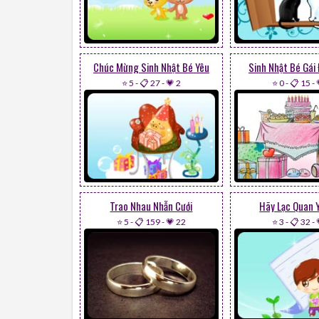
Chúc Mừng Sinh Nhật Bé Yêu
Sinh Nhật Bé Gái
⭐ 5
-
📋 27
-
💗 2
⭐ 0
-
📋 15
-
Trao Nhau Nhẫn Cưới
Hãy Lạc Quan Y
⭐ 5
-
📋 159
-
💗 22
⭐ 3
-
📋 32
-