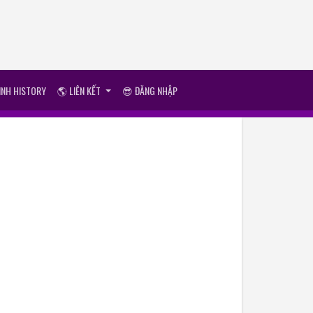
ÌNH HISTORY
🌎 LIÊN KẾT
😎 ĐĂNG NHẬP