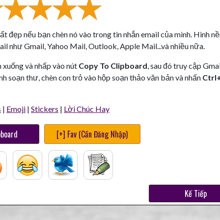
 rất đẹp nếu bạn chèn nó vào trong tin nhắn email của mình. Hình n
il như Gmail, Yahoo Mail, Outlook, Apple Mail...và nhiều nữa.
n xuống và nhấp vào nút
Copy To Clipboard
, sau đó truy cập Gmai
nh soạn thư, chèn con trỏ vào hộp soạn thảo văn bản và nhấn
Ctrl
s
|
Emoji
|
Stickers
|
Lời Chúc Hay
pboard
[+] Fav (Cần Đăng Nhập)
Kế Tiếp