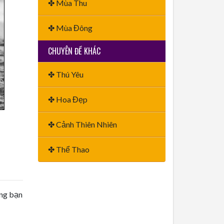
✤ Mùa Thu
✤ Mùa Đông
CHUYÊN ĐỀ KHÁC
✤ Thú Yêu
✤ Hoa Đẹp
✤ Cảnh Thiên Nhiên
✤ Thể Thao
ằng bạn