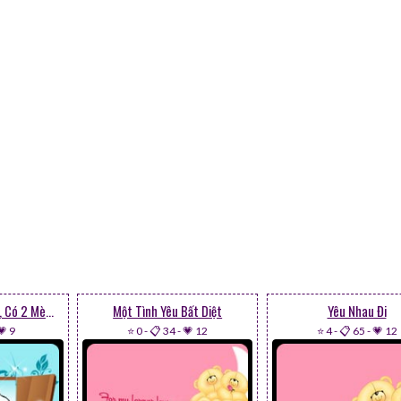
Cao Cao Bên Cửa Xổ, Có 2 Mèo Hôn Nhau
Một Tình Yêu Bất Diệt
Yêu Nhau Đi
💗 9
⭐ 0
-
📋 34
-
💗 12
⭐ 4
-
📋 65
-
💗 12