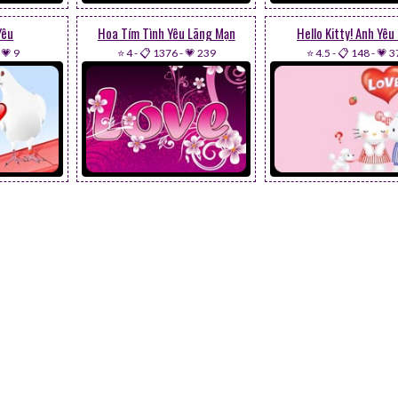
Yêu
Hoa Tím Tình Yêu Lãng Mạn
Hello Kitty! Anh Yêu
-
💗 9
⭐ 4
-
📋 1376
-
💗 239
⭐ 4.5
-
📋 148
-
💗 3