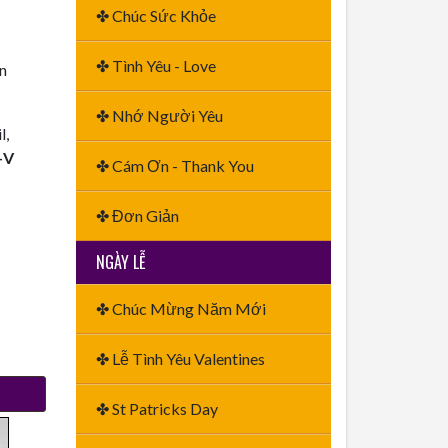
✤ Chúc Sức Khỏe
✤ Tình Yêu - Love
ền
✤ Nhớ Người Yêu
l,
+V
✤ Cám Ơn - Thank You
✤ Đơn Giản
NGÀY LỄ
✤ Chúc Mừng Năm Mới
✤ Lễ Tình Yêu Valentines
✤ St Patricks Day