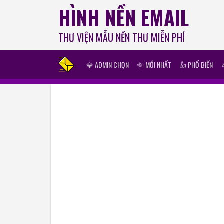
HÌNH NỀN EMAIL
THƯ VIỆN MẪU NỀN THƯ MIỄN PHÍ
💎 ADMIN CHỌN
🌞 MỚI NHẤT
👍 PHỔ BIẾN