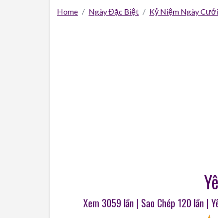
Home
Ngày Đặc Biệt
Kỷ Niệm Ngày Cướ
Yê
Xem 3059 lần | Sao Chép
120
lần | 