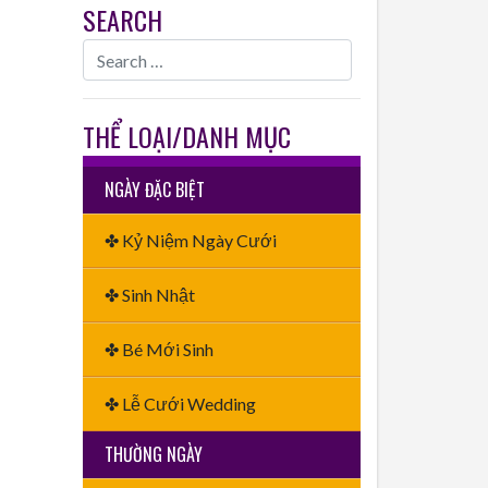
SEARCH
THỂ LOẠI/DANH MỤC
NGÀY ĐẶC BIỆT
✤ Kỷ Niệm Ngày Cưới
✤ Sinh Nhật
✤ Bé Mới Sinh
✤ Lễ Cưới Wedding
THƯỜNG NGÀY