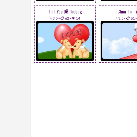
Tình Yêu Dễ Thương
Chim Tình 
⭐ 3.5
-
📋 62
-
💗 14
⭐ 3.5
-
📋 81