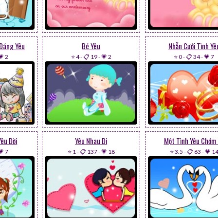
 Đáng Yêu
Bé Yêu
Nhẫn Cưới Tình Yê
💗 2
⭐ 4
-
📋 19
-
💗 2
⭐ 0
-
📋 34
-
💗 7
êu Đời
Yêu Nhau Đi
Một Tình Yêu Chớm
💗 7
⭐ 1
-
📋 137
-
💗 18
⭐ 3.5
-
📋 63
-
💗 1