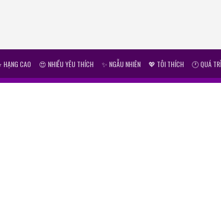
⭐ HẠNG CAO
😍 NHIỀU YÊU THÍCH
✨ NGẪU NHIÊN
💖 TÔI THÍCH
🕐 QUÁ TR