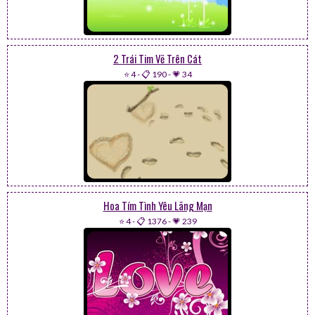
2 Trái Tim Vẽ Trên Cát
⭐ 4
-
📋 190
-
💗 34
Hoa Tím Tình Yêu Lãng Mạn
⭐ 4
-
📋 1376
-
💗 239