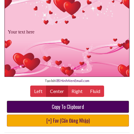
Your text here
Tạo bởi
💌 HinhNenEmail.com
Left
Center
Right
Fluid
Copy To Clipboard
[+] Fav (Cần Đăng Nhập)