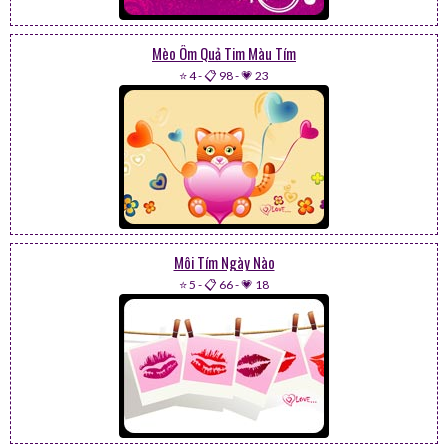
Mèo Ôm Quả Tim Màu Tím
⭐ 4
-
📋 98
-
💗 23
Môi Tím Ngày Nào
⭐ 5
-
📋 66
-
💗 18