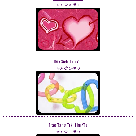
⭐ 0
-
📋 0
-
💗 1
Dây Xích Tim Yêu
⭐ 0
-
📋 1
-
💗 0
Trao Tặng Trái Tim Yêu
⭐ 0
-
📋 1
-
💗 0