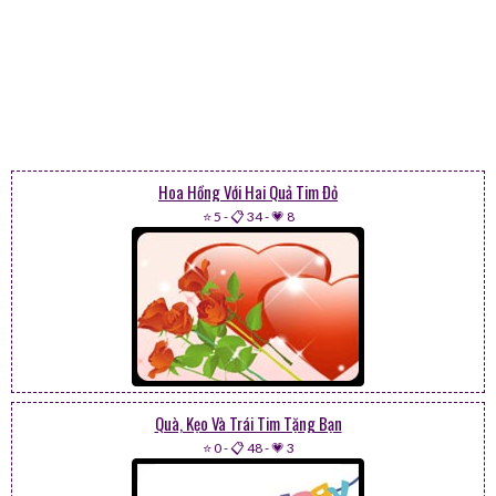
Hoa Hồng Với Hai Quả Tim Đỏ
⭐ 5
-
📋 34
-
💗 8
Quà, Kẹo Và Trái Tim Tặng Bạn
⭐ 0
-
📋 48
-
💗 3