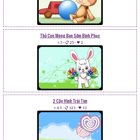
Thỏ Con Mong Bạn Sớm Bình Phục
⭐ 5
-
📋 25
-
💗 2
2 Cây Hình Trái Tim
⭐ 4.5
-
📋 121
-
💗 11