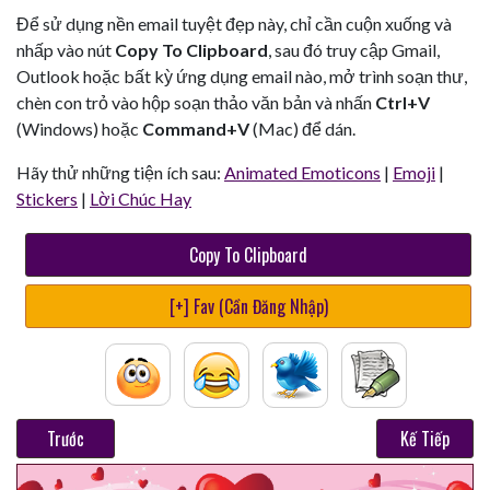
Để sử dụng nền email tuyệt đẹp này, chỉ cần cuộn xuống và
nhấp vào nút
Copy To Clipboard
, sau đó truy cập Gmail,
Outlook hoặc bất kỳ ứng dụng email nào, mở trình soạn thư,
chèn con trỏ vào hộp soạn thảo văn bản và nhấn
Ctrl+V
(Windows) hoặc
Command+V
(Mac) để dán.
Hãy thử những tiện ích sau:
Animated Emoticons
|
Emoji
|
Stickers
|
Lời Chúc Hay
Copy To Clipboard
[+] Fav (Cần Đăng Nhập)
Trước
Kế Tiếp