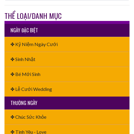
THỂ LOẠI/DANH MỤC
NGÀY ĐẶC BIỆT
✤ Kỷ Niệm Ngày Cưới
✤ Sinh Nhật
✤ Bé Mới Sinh
✤ Lễ Cưới Wedding
THƯỜNG NGÀY
✤ Chúc Sức Khỏe
✤ Tình Yêu - Love