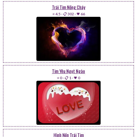
Trái Tim Nồng Cháy
⭐ 4.5
-
📋 302
-
💗 66
Tim Yêu Ngọt Ngào
⭐ 0
-
📋 1
-
💗 0
Hình Nền Trái Tim