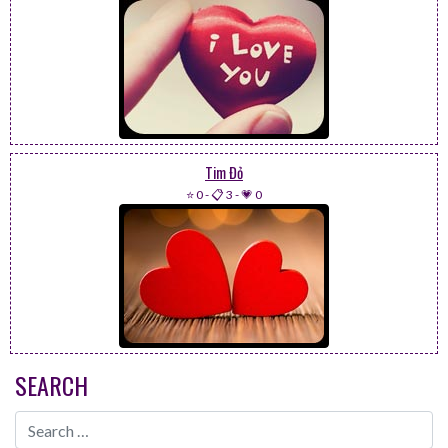
Tim Đỏ
⭐ 0
-
📋 3
-
💗 0
SEARCH