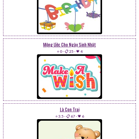
Mộng Ước Cho Ngày Sinh Nhật
⭐ 0
-
📋 25
-
💗 4
Là Con Trai
⭐ 3.5
-
📋 67
-
💗 6