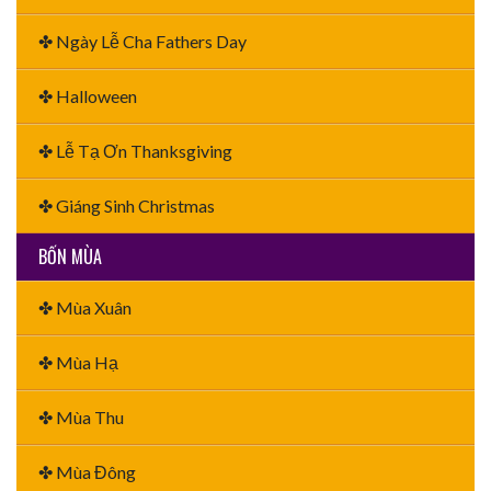
✤ Ngày Lễ Cha Fathers Day
✤ Halloween
✤ Lễ Tạ Ơn Thanksgiving
✤ Giáng Sinh Christmas
BỐN MÙA
✤ Mùa Xuân
✤ Mùa Hạ
✤ Mùa Thu
✤ Mùa Đông