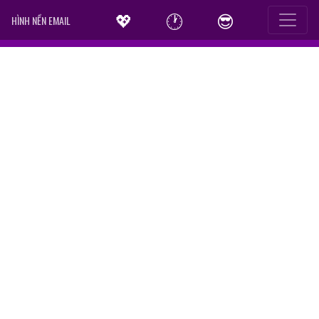
💖
🕐
😎
HÌNH NỀN EMAIL