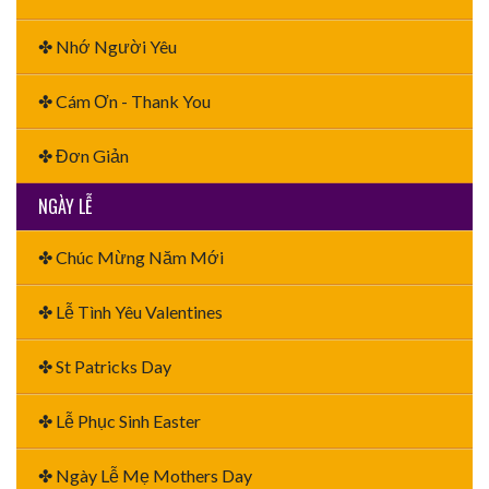
✤ Nhớ Người Yêu
✤ Cám Ơn - Thank You
✤ Đơn Giản
NGÀY LỄ
✤ Chúc Mừng Năm Mới
✤ Lễ Tình Yêu Valentines
✤ St Patricks Day
✤ Lễ Phục Sinh Easter
✤ Ngày Lễ Mẹ Mothers Day