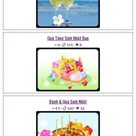
Quà Tặng Sinh Nhật Bạn
⭐ 4
-
📋 101
-
💗 8
Bánh & Quà Sinh Nhật
⭐ 4.5
-
📋 160
-
💗 16