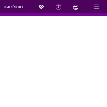
💖
🕐
😎
HÌNH NỀN EMAIL