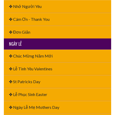
✤ Nhớ Người Yêu
✤ Cám Ơn - Thank You
✤ Đơn Giản
NGÀY LỄ
✤ Chúc Mừng Năm Mới
✤ Lễ Tình Yêu Valentines
✤ St Patricks Day
✤ Lễ Phục Sinh Easter
✤ Ngày Lễ Mẹ Mothers Day