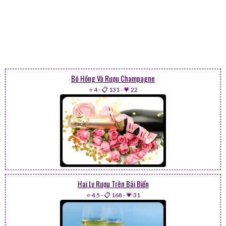
Bó Hồng Và Rượu Champagne
⭐ 4
-
📋 131
-
💗 22
Hai Ly Rượu Trên Bãi Biển
⭐ 4.5
-
📋 168
-
💗 31