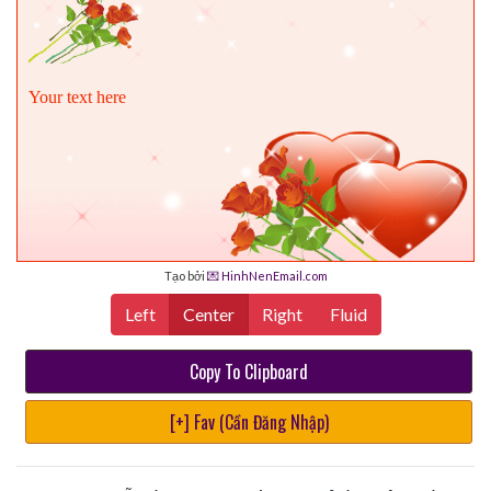
Your text here
Tạo bởi
💌 HinhNenEmail.com
Left
Center
Right
Fluid
Copy To Clipboard
[+] Fav (Cần Đăng Nhập)