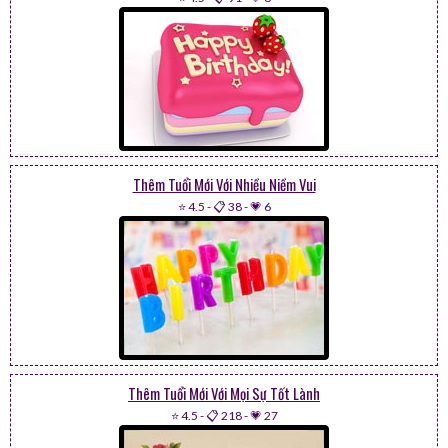
Thêm Tuổi Mới Với Nhiều Niềm Vui
⭐ 4.5
-
📋 38
-
💗 6
Thêm Tuổi Mới Với Mọi Sự Tốt Lành
⭐ 4.5
-
📋 218
-
💗 27