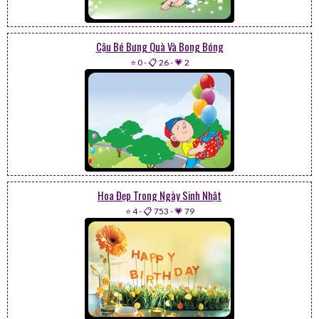
Cậu Bé Bưng Quà Và Bong Bóng
⭐ 0
-
📋 26
-
💗 2
Hoa Đẹp Trong Ngày Sinh Nhật
⭐ 4
-
📋 753
-
💗 79