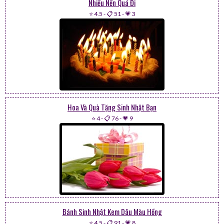
Nhiều Nến Quá Đi
⭐ 4.5
-
📋 51
-
💗 3
Hoa Và Quà Tặng Sinh Nhật Bạn
⭐ 4
-
📋 76
-
💗 9
Bánh Sinh Nhật Kem Dâu Màu Hồng
⭐ 4.5
-
📋 91
-
💗 8