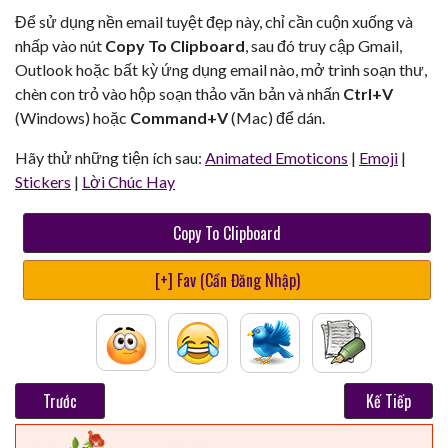
Để sử dụng nền email tuyệt đẹp này, chỉ cần cuộn xuống và
nhấp vào nút
Copy To Clipboard
, sau đó truy cập Gmail,
Outlook hoặc bất kỳ ứng dụng email nào, mở trình soạn thư,
chèn con trỏ vào hộp soạn thảo văn bản và nhấn
Ctrl+V
(Windows) hoặc
Command+V
(Mac) để dán.
Hãy thử những tiện ích sau:
Animated Emoticons
|
Emoji
|
Stickers
|
Lời Chúc Hay
Copy To Clipboard
[+] Fav (Cần Đăng Nhập)
Trước
Kế Tiếp