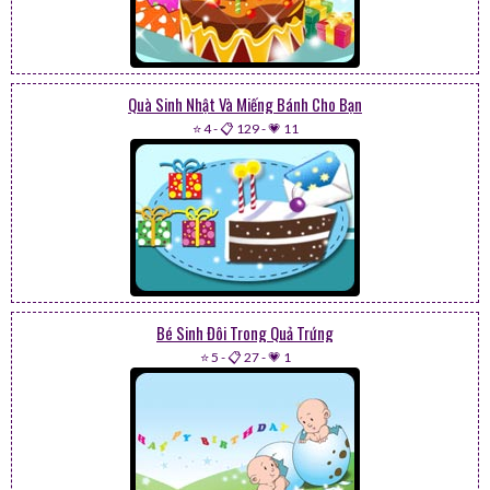
Quà Sinh Nhật Và Miếng Bánh Cho Bạn
⭐ 4
-
📋 129
-
💗 11
Bé Sinh Đôi Trong Quả Trứng
⭐ 5
-
📋 27
-
💗 1