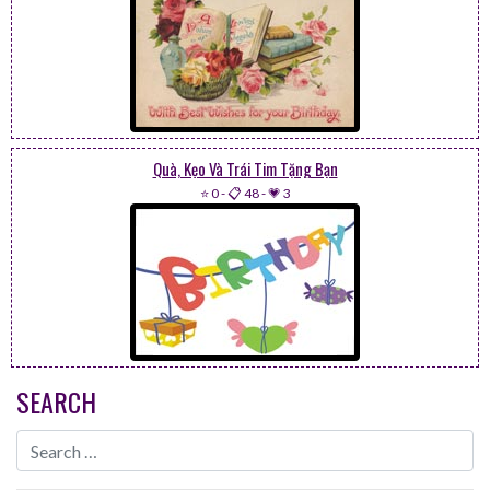
Quà, Kẹo Và Trái Tim Tặng Bạn
⭐ 0
-
📋 48
-
💗 3
SEARCH