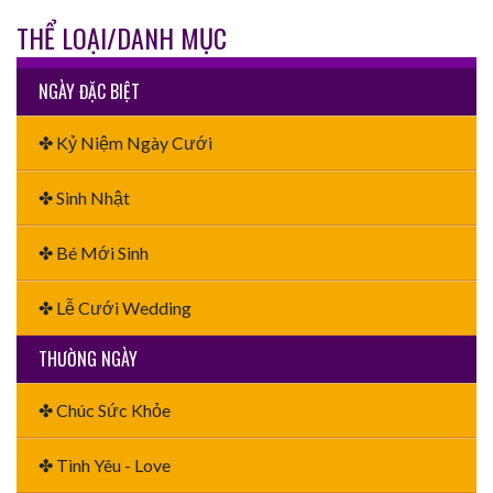
THỂ LOẠI/DANH MỤC
NGÀY ĐẶC BIỆT
✤ Kỷ Niệm Ngày Cưới
✤ Sinh Nhật
✤ Bé Mới Sinh
✤ Lễ Cưới Wedding
THƯỜNG NGÀY
✤ Chúc Sức Khỏe
✤ Tình Yêu - Love