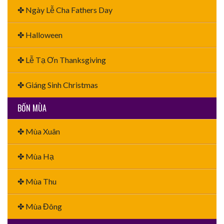
✤ Ngày Lễ Cha Fathers Day
✤ Halloween
✤ Lễ Tạ Ơn Thanksgiving
✤ Giáng Sinh Christmas
BỐN MÙA
✤ Mùa Xuân
✤ Mùa Hạ
✤ Mùa Thu
✤ Mùa Đông