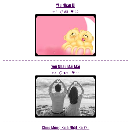
Yêu Nhau Đi
⭐ 4
-
📋 65
-
💗 12
Yêu Nhau Mãi Mãi
⭐ 5
-
📋 120
-
💗 11
Chúc Mừng Sinh Nhật Bé Yêu