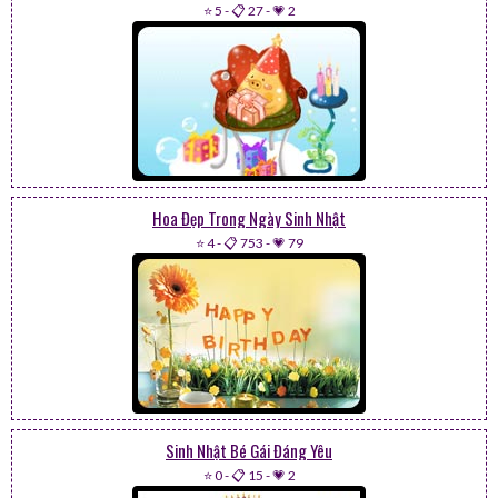
⭐ 5
-
📋 27
-
💗 2
Hoa Đẹp Trong Ngày Sinh Nhật
⭐ 4
-
📋 753
-
💗 79
Sinh Nhật Bé Gái Đáng Yêu
⭐ 0
-
📋 15
-
💗 2