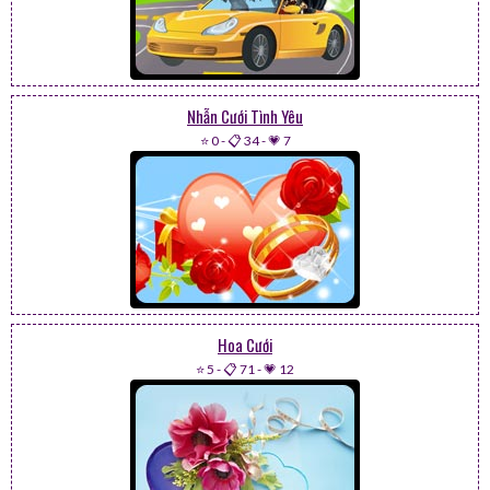
Nhẫn Cưới Tình Yêu
⭐ 0
-
📋 34
-
💗 7
Hoa Cưới
⭐ 5
-
📋 71
-
💗 12