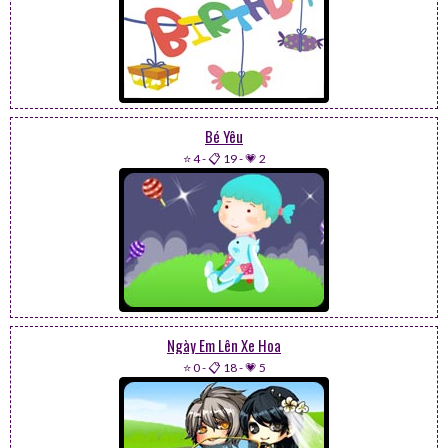
Bé Yêu
⭐ 4
-
📋 19
-
💗 2
Ngày Em Lên Xe Hoa
⭐ 0
-
📋 18
-
💗 5