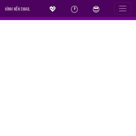
💖
🕐
😎
HÌNH NỀN EMAIL