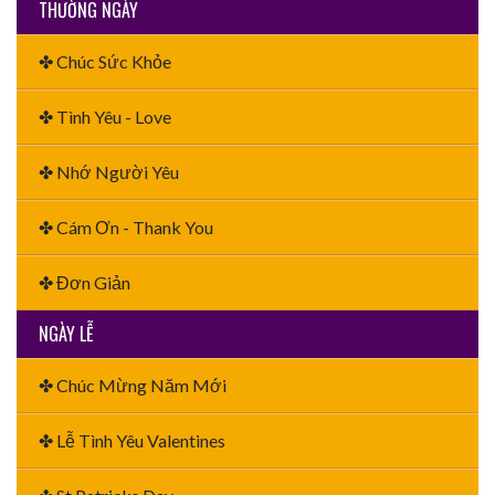
THƯỜNG NGÀY
✤ Chúc Sức Khỏe
✤ Tình Yêu - Love
✤ Nhớ Người Yêu
✤ Cám Ơn - Thank You
✤ Đơn Giản
NGÀY LỄ
✤ Chúc Mừng Năm Mới
✤ Lễ Tình Yêu Valentines