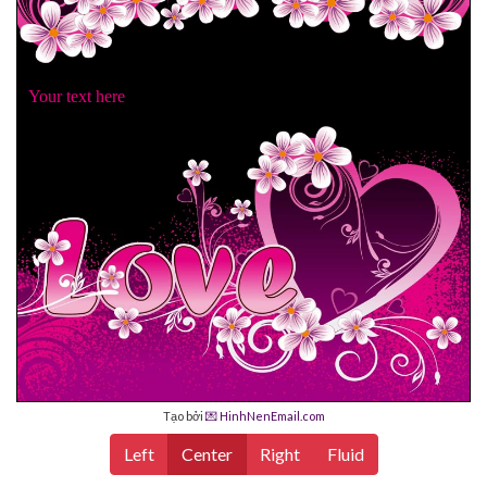
Your text here
Tạo bởi
💌 HinhNenEmail.com
Left
Center
Right
Fluid