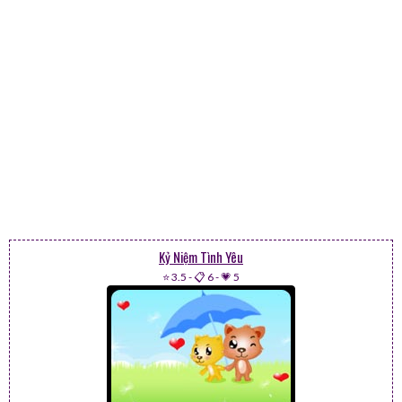
Kỷ Niệm Tình Yêu
⭐ 3.5
-
📋 6
-
💗 5