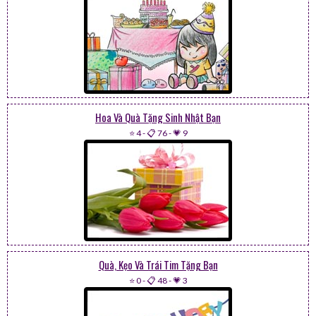
Hoa Và Quà Tặng Sinh Nhật Bạn
⭐ 4
-
📋 76
-
💗 9
Quà, Kẹo Và Trái Tim Tặng Bạn
⭐ 0
-
📋 48
-
💗 3