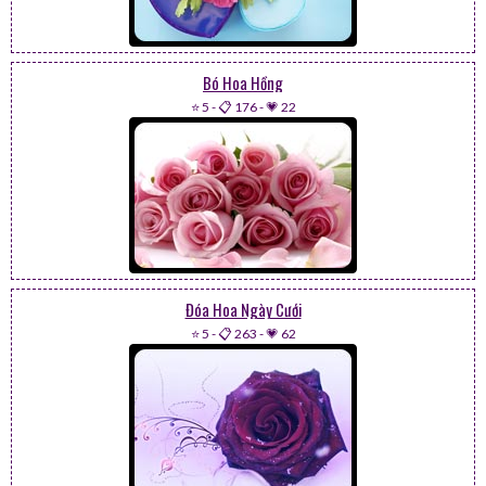
Bó Hoa Hồng
⭐ 5
-
📋 176
-
💗 22
Đóa Hoa Ngày Cưới
⭐ 5
-
📋 263
-
💗 62