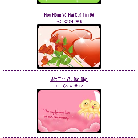
Hoa Hồng Với Hai Quả Tim Đỏ
⭐ 5
-
📋 34
-
💗 8
Một Tình Yêu Bất Diệt
⭐ 0
-
📋 34
-
💗 12