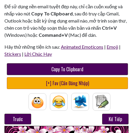
Để sử dụng nền email tuyệt đẹp này, chỉ cần cuộn xuống và
nhấp vào nút
Copy To Clipboard
, sau đó truy cập Gmail,
Outlook hoặc bất kỳ ứng dụng email nào, mở trình soạn thư,
chèn con trỏ vào hộp soạn thảo văn bản và nhấn
Ctrl+V
(Windows) hoặc
Command+V
(Mac) để dán.
Hãy thử những tiện ích sau:
Animated Emoticons
|
Emoji
|
Stickers
|
Lời Chúc Hay
Copy To Clipboard
[+] Fav (Cần Đăng Nhập)
Trước
Kế Tiếp