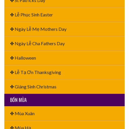
✤ St Patricks Day
✤ Lễ Phục Sinh Easter
✤ Ngày Lễ Mẹ Mothers Day
✤ Ngày Lễ Cha Fathers Day
✤ Halloween
✤ Lễ Tạ Ơn Thanksgiving
✤ Giáng Sinh Christmas
BỐN MÙA
✤ Mùa Xuân
✤ Mùa Hạ