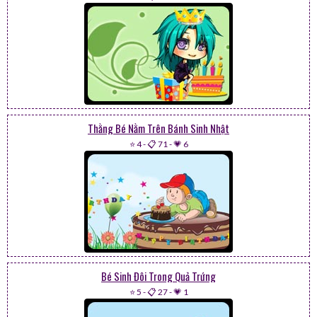
Thằng Bé Nằm Trên Bánh Sinh Nhật
⭐ 4
-
📋 71
-
💗 6
Bé Sinh Đôi Trong Quả Trứng
⭐ 5
-
📋 27
-
💗 1