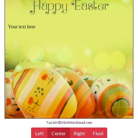
Your text here
Tạo bởi
💌 HinhNenEmail.com
Left
Center
Right
Fluid