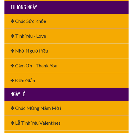
THƯỜNG NGÀY
✤ Chúc Sức Khỏe
✤ Tình Yêu - Love
✤ Nhớ Người Yêu
✤ Cám Ơn - Thank You
✤ Đơn Giản
NGÀY LỄ
✤ Chúc Mừng Năm Mới
✤ Lễ Tình Yêu Valentines