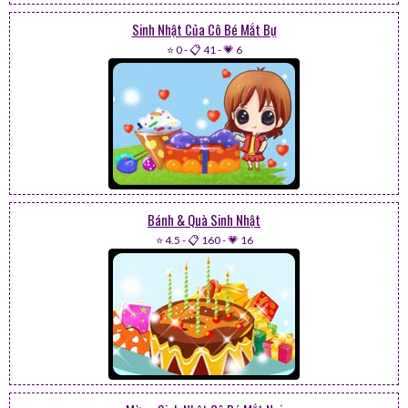
Sinh Nhật Của Cô Bé Mắt Bự
⭐ 0
-
📋 41
-
💗 6
Bánh & Quà Sinh Nhật
⭐ 4.5
-
📋 160
-
💗 16