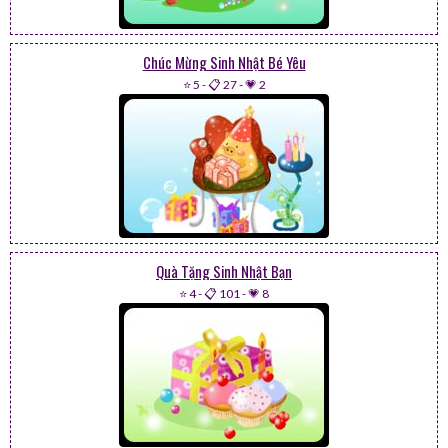
Chúc Mừng Sinh Nhật Bé Yêu
⭐ 5
-
📋 27
-
💗 2
Quà Tặng Sinh Nhật Bạn
⭐ 4
-
📋 101
-
💗 8