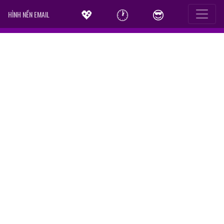
💖
🕐
😎
HÌNH NỀN EMAIL