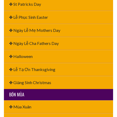
✤ St Patricks Day
✤ Lễ Phục Sinh Easter
✤ Ngày Lễ Mẹ Mothers Day
✤ Ngày Lễ Cha Fathers Day
✤ Halloween
✤ Lễ Tạ Ơn Thanksgiving
✤ Giáng Sinh Christmas
BỐN MÙA
✤ Mùa Xuân