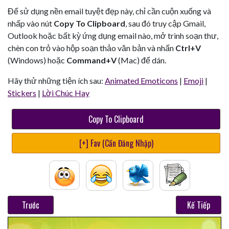
Để sử dụng nền email tuyệt đẹp này, chỉ cần cuộn xuống và
nhấp vào nút
Copy To Clipboard
, sau đó truy cập Gmail,
Outlook hoặc bất kỳ ứng dụng email nào, mở trình soạn thư,
chèn con trỏ vào hộp soạn thảo văn bản và nhấn
Ctrl+V
(Windows) hoặc
Command+V
(Mac) để dán.
Hãy thử những tiện ích sau:
Animated Emoticons
|
Emoji
|
Stickers
|
Lời Chúc Hay
Copy To Clipboard
[+] Fav (Cần Đăng Nhập)
Trước
Kế Tiếp