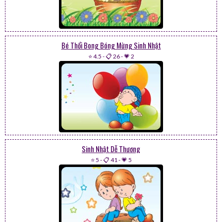
Bé Thổi Bong Bóng Mừng Sinh Nhật
⭐ 4.5
-
📋 26
-
💗 2
Sinh Nhật Dễ Thương
⭐ 5
-
📋 41
-
💗 5