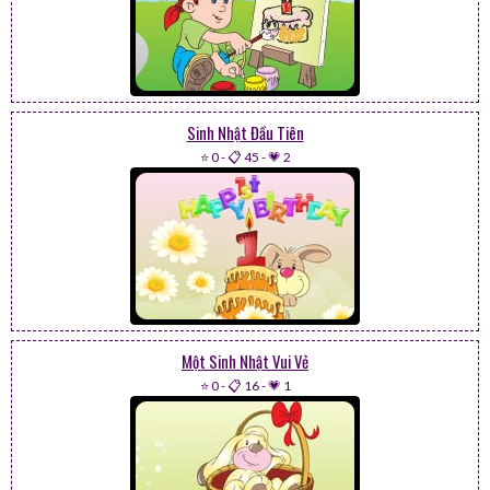
Sinh Nhật Đầu Tiên
⭐ 0
-
📋 45
-
💗 2
Một Sinh Nhật Vui Vẻ
⭐ 0
-
📋 16
-
💗 1