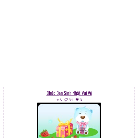
Chúc Bạn Sinh Nhật Vui Vẻ
⭐ 8
-
📋 31
-
💗 3