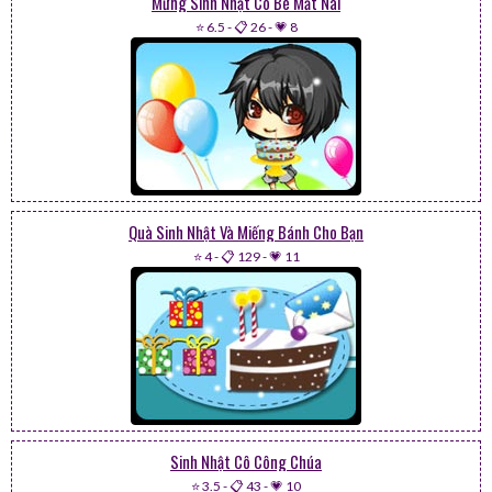
Mừng Sinh Nhật Cô Bé Mắt Nai
⭐ 6.5
-
📋 26
-
💗 8
Quà Sinh Nhật Và Miếng Bánh Cho Bạn
⭐ 4
-
📋 129
-
💗 11
Sinh Nhật Cô Công Chúa
⭐ 3.5
-
📋 43
-
💗 10