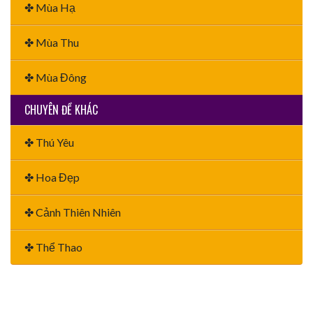
✤ Mùa Hạ
✤ Mùa Thu
✤ Mùa Đông
CHUYÊN ĐỀ KHÁC
✤ Thú Yêu
✤ Hoa Đẹp
✤ Cảnh Thiên Nhiên
✤ Thể Thao