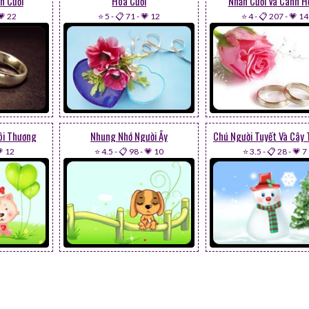
n Cưới
Hoa Cưới
Nhẫn Cưới Và Cành H
💗 22
⭐ 5
-
📋 71
-
💗 12
⭐ 4
-
📋 207
-
💗 14
ôi Thương
Nhung Nhớ Người Ấy
 12
⭐ 4.5
-
📋 98
-
💗 10
⭐ 3.5
-
📋 28
-
💗 7