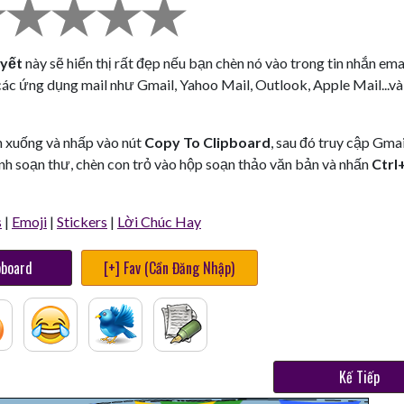
yết
này sẽ hiển thị rất đẹp nếu bạn chèn nó vào trong tin nhắn ema
các ứng dụng mail như Gmail, Yahoo Mail, Outlook, Apple Mail...và
n xuống và nhấp vào nút
Copy To Clipboard
, sau đó truy cập Gmai
nh soạn thư, chèn con trỏ vào hộp soạn thảo văn bản và nhấn
Ctrl
s
|
Emoji
|
Stickers
|
Lời Chúc Hay
pboard
[+] Fav (Cần Đăng Nhập)
Kế Tiếp