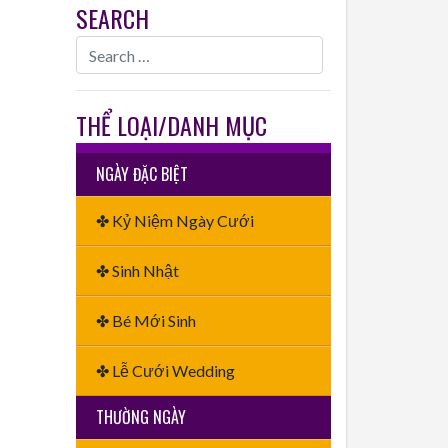
SEARCH
THỂ LOẠI/DANH MỤC
NGÀY ĐẶC BIỆT
✤ Kỷ Niệm Ngày Cưới
✤ Sinh Nhật
✤ Bé Mới Sinh
✤ Lễ Cưới Wedding
THƯỜNG NGÀY