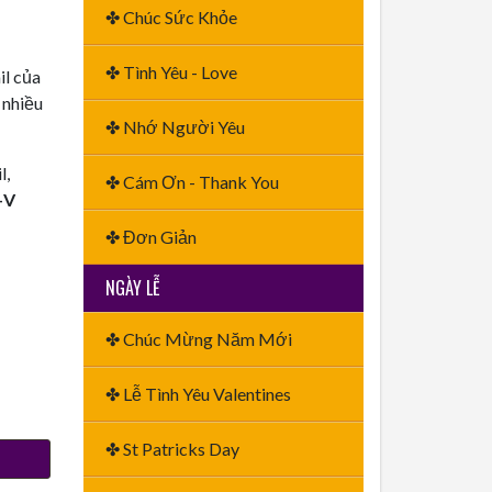
✤ Chúc Sức Khỏe
✤ Tình Yêu - Love
il của
 nhiều
✤ Nhớ Người Yêu
l,
✤ Cám Ơn - Thank You
+V
✤ Đơn Giản
NGÀY LỄ
✤ Chúc Mừng Năm Mới
✤ Lễ Tình Yêu Valentines
✤ St Patricks Day