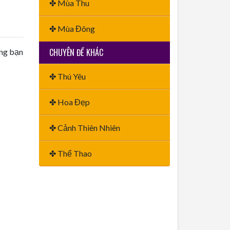
✤ Mùa Thu
✤ Mùa Đông
CHUYÊN ĐỀ KHÁC
ằng bạn
✤ Thú Yêu
✤ Hoa Đẹp
✤ Cảnh Thiên Nhiên
✤ Thể Thao