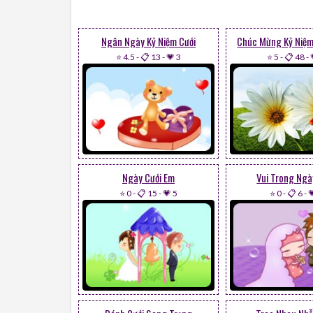
Ngân Ngày Kỷ Niệm Cưới
Chúc Mừng Kỷ Niệm
⭐ 4.5
-
📋 13
-
💗 3
⭐ 5
-
📋 48
-
Ngày Cưới Em
Vui Trong Ngà
⭐ 0
-
📋 15
-
💗 5
⭐ 0
-
📋 6
-
