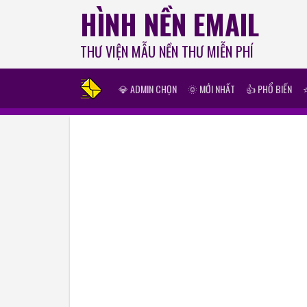
HÌNH NỀN EMAIL
THƯ VIỆN MẪU NỀN THƯ MIỄN PHÍ
💎 ADMIN CHỌN
🌞 MỚI NHẤT
👍 PHỔ BIẾN