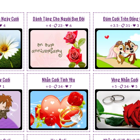
 Ngày Cưới
Dành Tặng Cho Người Bạn Đời
Đám Cưới Trên Đồng
💗 4
⭐ 4
-
📋 23
-
💗 6
⭐ 3.5
-
📋 31
-
💗 3
y Cưới
Nhẫn Cưới Tình Yêu
Vòng Nhẫn Cưới
 1
⭐ 0
-
📋 34
-
💗 7
⭐ 5
-
📋 34
-
💗 5