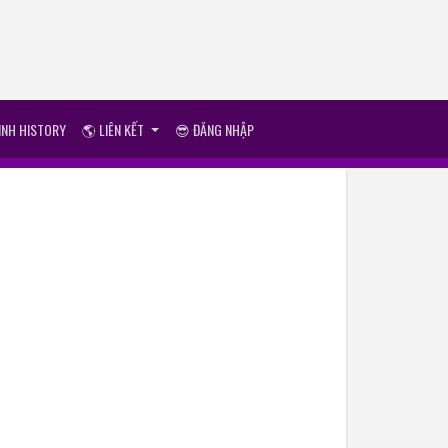
ÌNH HISTORY
🌎 LIÊN KẾT
😎 ĐĂNG NHẬP