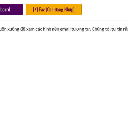
pboard
[+] Fav (Cần Đăng Nhập)
uộn xuống để xem các hình nền email tương tự. Chúng tôi tự tin r