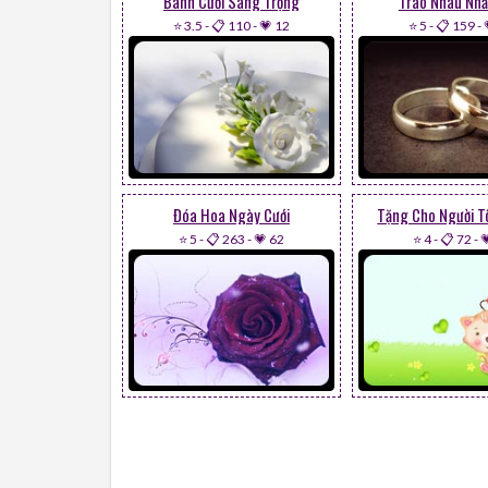
Bánh Cưới Sang Trọng
Trao Nhau Nhẫ
⭐ 3.5
-
📋 110
-
💗 12
⭐ 5
-
📋 159
-
Đóa Hoa Ngày Cưới
Tặng Cho Người T
⭐ 5
-
📋 263
-
💗 62
⭐ 4
-
📋 72
-
