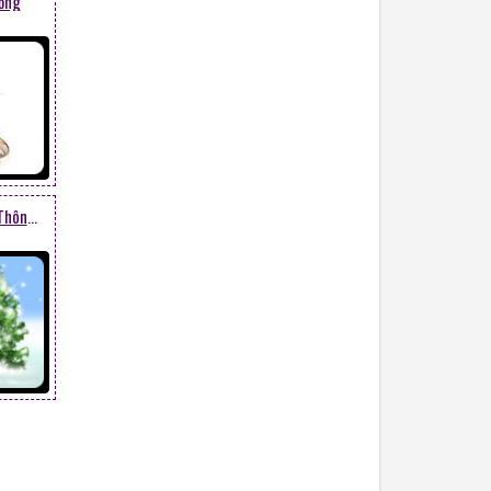
ồng
Chú Người Tuyết Và Cây Thông Giáng Sinh