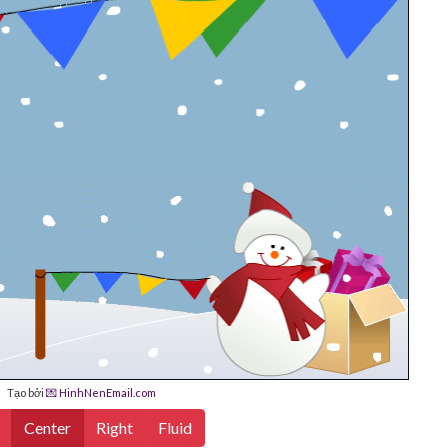
Tạo bởi
💌 HinhNenEmail.com
Center
Right
Fluid