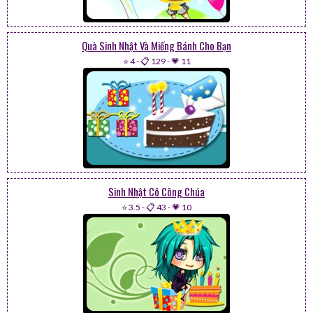
Quà Sinh Nhật Và Miếng Bánh Cho Bạn
⭐ 4
-
📋 129
-
💗 11
Sinh Nhật Cô Công Chúa
⭐ 3.5
-
📋 43
-
💗 10