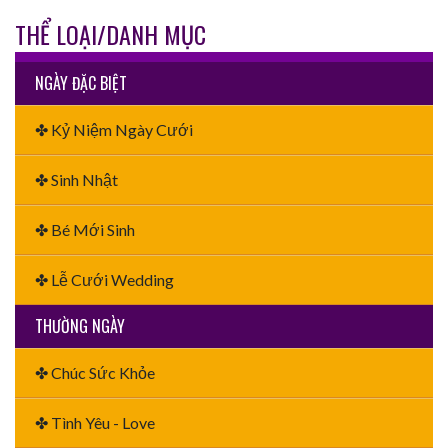
THỂ LOẠI/DANH MỤC
NGÀY ĐẶC BIỆT
✤ Kỷ Niệm Ngày Cưới
✤ Sinh Nhật
✤ Bé Mới Sinh
✤ Lễ Cưới Wedding
THƯỜNG NGÀY
✤ Chúc Sức Khỏe
✤ Tình Yêu - Love