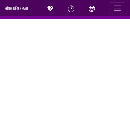
💖
🕐
😎
HÌNH NỀN EMAIL