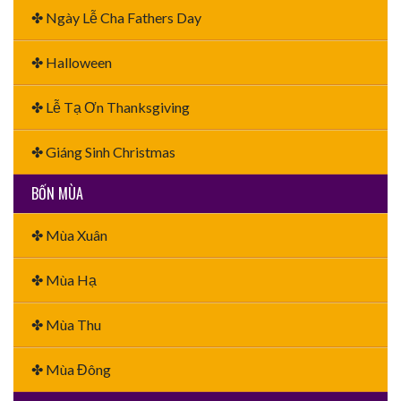
✤ Ngày Lễ Cha Fathers Day
✤ Halloween
✤ Lễ Tạ Ơn Thanksgiving
✤ Giáng Sinh Christmas
BỐN MÙA
✤ Mùa Xuân
✤ Mùa Hạ
✤ Mùa Thu
✤ Mùa Đông