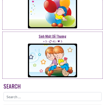
Sinh Nhật Dễ Thương
⭐ 5
-
📋 41
-
💗 5
SEARCH