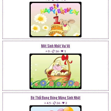
Một Sinh Nhật Vui Vẻ
⭐ 0
-
📋 16
-
💗 1
Bé Thổi Bong Bóng Mừng Sinh Nhật
⭐ 4.5
-
📋 26
-
💗 2