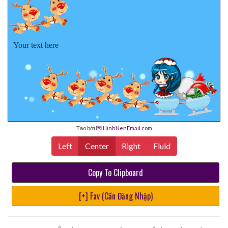
Your text here
Tạo bởi
💌 HinhNenEmail.com
Left
Center
Right
Fluid
Copy To Clipboard
[+] Fav (Cần Đăng Nhập)