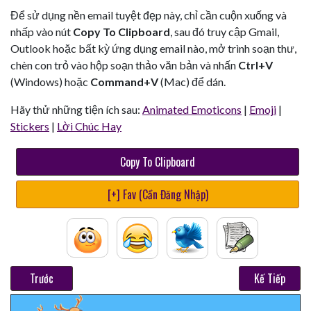
Để sử dụng nền email tuyệt đẹp này, chỉ cần cuộn xuống và
nhấp vào nút
Copy To Clipboard
, sau đó truy cập Gmail,
Outlook hoặc bất kỳ ứng dụng email nào, mở trình soạn thư,
chèn con trỏ vào hộp soạn thảo văn bản và nhấn
Ctrl+V
(Windows) hoặc
Command+V
(Mac) để dán.
Hãy thử những tiện ích sau:
Animated Emoticons
|
Emoji
|
Stickers
|
Lời Chúc Hay
Copy To Clipboard
[+] Fav (Cần Đăng Nhập)
Trước
Kế Tiếp