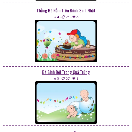
Thằng Bé Nằm Trên Bánh Sinh Nhật
⭐ 4
-
📋 71
-
💗 6
Bé Sinh Đôi Trong Quả Trứng
⭐ 5
-
📋 27
-
💗 1