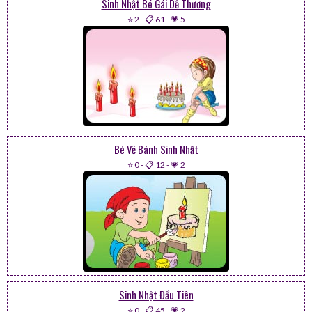
Sinh Nhật Bé Gái Dễ Thương
⭐ 2
-
📋 61
-
💗 5
Bé Vẽ Bánh Sinh Nhật
⭐ 0
-
📋 12
-
💗 2
Sinh Nhật Đầu Tiên
⭐ 0
-
📋 45
-
💗 2