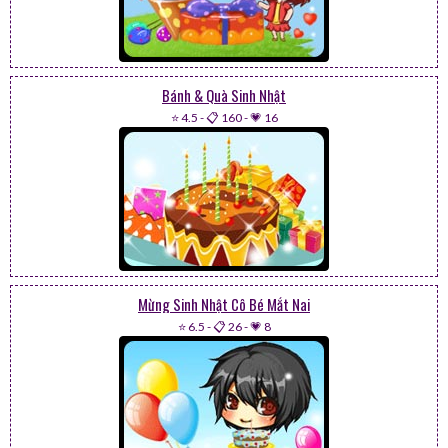
Bánh & Quà Sinh Nhật
⭐ 4.5
-
📋 160
-
💗 16
Mừng Sinh Nhật Cô Bé Mắt Nai
⭐ 6.5
-
📋 26
-
💗 8