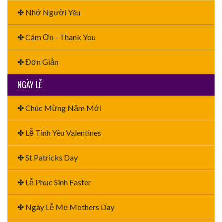
✤ Nhớ Người Yêu
✤ Cám Ơn - Thank You
✤ Đơn Giản
NGÀY LỄ
✤ Chúc Mừng Năm Mới
✤ Lễ Tình Yêu Valentines
✤ St Patricks Day
✤ Lễ Phục Sinh Easter
✤ Ngày Lễ Mẹ Mothers Day