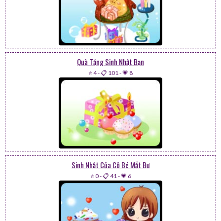
Quà Tặng Sinh Nhật Bạn
⭐ 4
-
📋 101
-
💗 8
Sinh Nhật Của Cô Bé Mắt Bự
⭐ 0
-
📋 41
-
💗 6