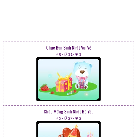
Chúc Bạn Sinh Nhật Vui Vẻ
⭐ 8
-
📋 31
-
💗 3
Chúc Mừng Sinh Nhật Bé Yêu
⭐ 5
-
📋 27
-
💗 2