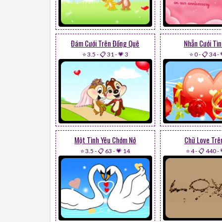
Đám Cưới Trên Đồng Quê
Nhẫn Cưới Tìn
⭐ 3.5
-
📋 31
-
💗 3
⭐ 0
-
📋 34
-
Một Tình Yêu Chớm Nở
Chữ Love Trê
⭐ 3.5
-
📋 63
-
💗 14
⭐ 4
-
📋 440
-