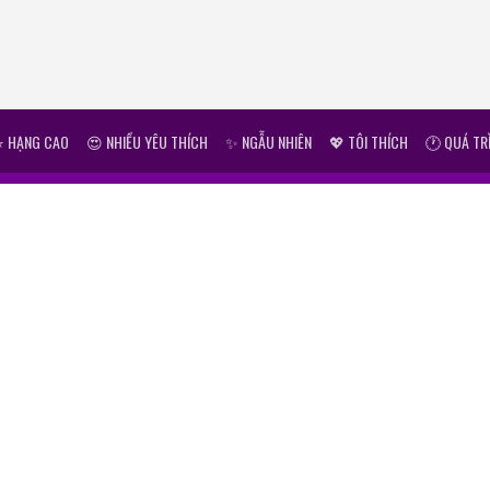
⭐ HẠNG CAO
😍 NHIỀU YÊU THÍCH
✨ NGẪU NHIÊN
💖 TÔI THÍCH
🕐 QUÁ TR