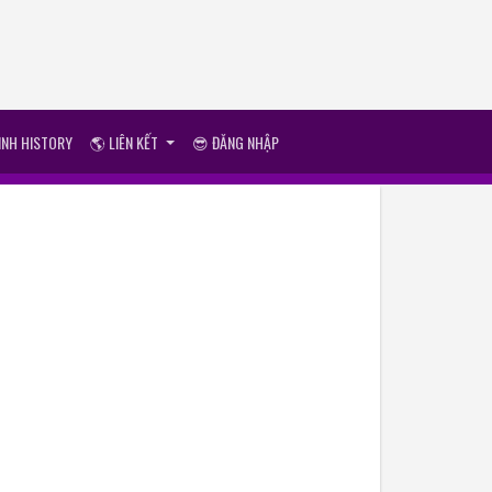
ÌNH HISTORY
🌎 LIÊN KẾT
😎 ĐĂNG NHẬP