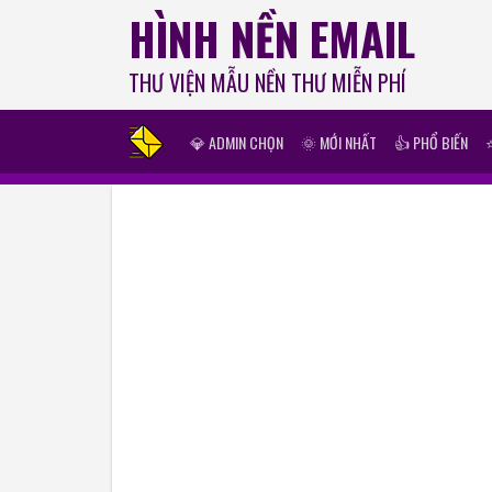
HÌNH NỀN EMAIL
THƯ VIỆN MẪU NỀN THƯ MIỄN PHÍ
💎 ADMIN CHỌN
🌞 MỚI NHẤT
👍 PHỔ BIẾN