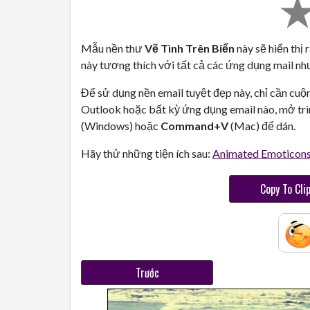
Mẫu nền thư
Vẽ Tình Trên Biển
này sẽ hiển thị 
này tương thích với tất cả các ứng dụng mail như
Để sử dụng nền email tuyệt đẹp này, chỉ cần cuộ
Outlook hoặc bất kỳ ứng dụng email nào, mở trì
(Windows) hoặc
Command+V
(Mac) để dán.
Hãy thử những tiện ích sau:
Animated Emoticon
Copy To Cli
Trước