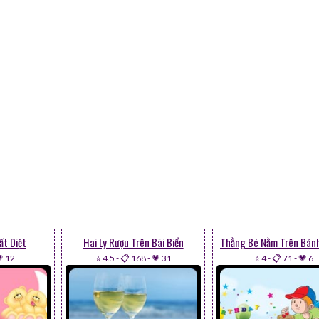
ất Diệt
Hai Ly Rượu Trên Bãi Biển
 12
⭐ 4.5
-
📋 168
-
💗 31
⭐ 4
-
📋 71
-
💗 6