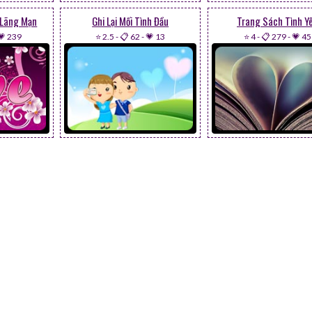
 Lãng Mạn
Ghi Lại Mối Tình Đầu
Trang Sách Tình Y
💗 239
⭐ 2.5
-
📋 62
-
💗 13
⭐ 4
-
📋 279
-
💗 45