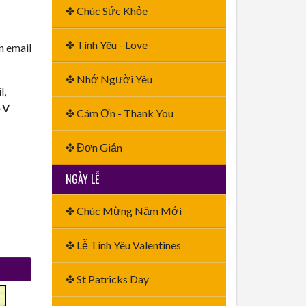
✤ Chúc Sức Khỏe
✤ Tình Yêu - Love
n email
✤ Nhớ Người Yêu
l,
+V
✤ Cám Ơn - Thank You
✤ Đơn Giản
NGÀY LỄ
✤ Chúc Mừng Năm Mới
✤ Lễ Tình Yêu Valentines
✤ St Patricks Day