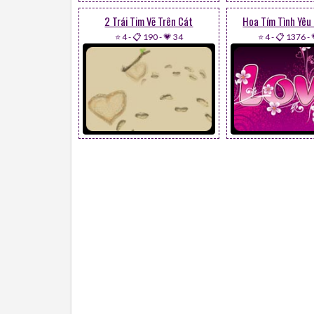
2 Trái Tim Vẽ Trên Cát
Hoa Tím Tình Yêu
⭐ 4
-
📋 190
-
💗 34
⭐ 4
-
📋 1376
-