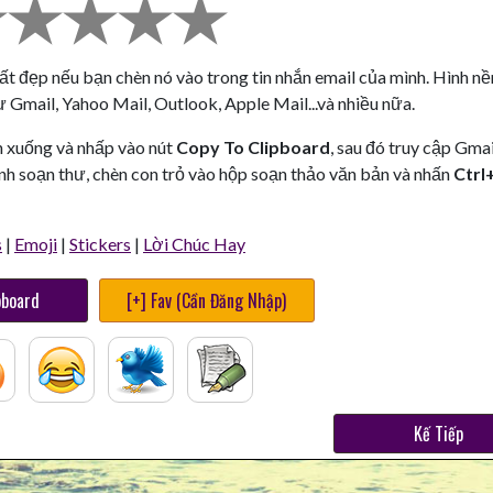
rất đẹp nếu bạn chèn nó vào trong tin nhắn email của mình. Hình nề
 Gmail, Yahoo Mail, Outlook, Apple Mail...và nhiều nữa.
n xuống và nhấp vào nút
Copy To Clipboard
, sau đó truy cập Gmai
nh soạn thư, chèn con trỏ vào hộp soạn thảo văn bản và nhấn
Ctrl
s
|
Emoji
|
Stickers
|
Lời Chúc Hay
pboard
[+] Fav (Cần Đăng Nhập)
Kế Tiếp