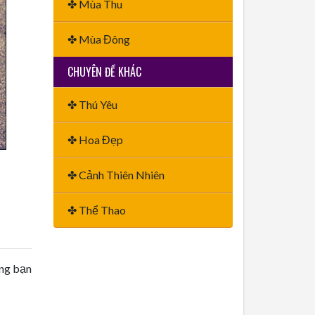
✤ Mùa Thu
✤ Mùa Đông
CHUYÊN ĐỀ KHÁC
✤ Thú Yêu
✤ Hoa Đẹp
✤ Cảnh Thiên Nhiên
✤ Thể Thao
ằng bạn