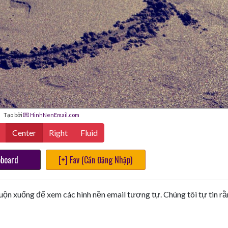
Tạo bởi
💌 HinhNenEmail.com
Center
Right
Fluid
pboard
[+] Fav (Cần Đăng Nhập)
uộn xuống để xem các hình nền email tương tự. Chúng tôi tự tin r