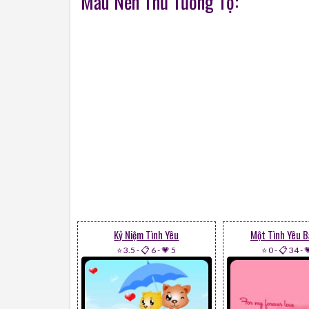
Mẫu Nền Thư Tương Tợ:
Kỷ Niệm Tình Yêu
Một Tình Yêu B
⭐ 3.5
-
📋 6
-
💗 5
⭐ 0
-
📋 34
-
