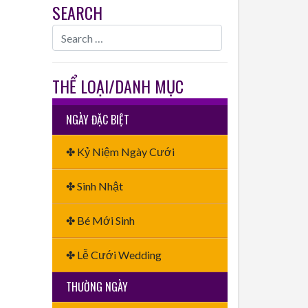
SEARCH
THỂ LOẠI/DANH MỤC
NGÀY ĐẶC BIỆT
✤ Kỷ Niệm Ngày Cưới
✤ Sinh Nhật
✤ Bé Mới Sinh
✤ Lễ Cưới Wedding
THƯỜNG NGÀY