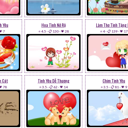
h Yêu
Hoa Tình Nở Rộ
Làm Thơ Tình Tặng
💗 7
⭐ 4.5
-
📋 130
-
💗 28
⭐ 4
-
📋 139
-
💗 17
n Cát
Tình Yêu Dễ Thương
Chim Tình Yêu
💗 78
⭐ 3.5
-
📋 62
-
💗 14
⭐ 3.5
-
📋 81
-
💗 9