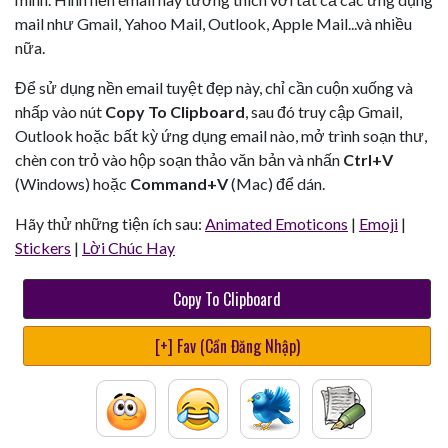
mail như Gmail, Yahoo Mail, Outlook, Apple Mail...và nhiều
nữa.
Để sử dụng nền email tuyệt đẹp này, chỉ cần cuộn xuống và
nhấp vào nút
Copy To Clipboard
, sau đó truy cập Gmail,
Outlook hoặc bất kỳ ứng dụng email nào, mở trình soạn thư,
chèn con trỏ vào hộp soạn thảo văn bản và nhấn
Ctrl+V
(Windows) hoặc
Command+V
(Mac) để dán.
Hãy thử những tiện ích sau:
Animated Emoticons
|
Emoji
|
Stickers
|
Lời Chúc Hay
Copy To Clipboard
[+] Fav (Cần Đăng Nhập)