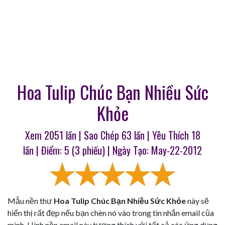
Hoa Tulip Chúc Bạn Nhiều Sức
Khỏe
Xem 2051 lần | Sao Chép
63
lần | Yêu Thích
18
lần | Điểm:
5
(
3
phiếu) | Ngày Tạo: May-22-2012
Mẫu nền thư
Hoa Tulip Chúc Bạn Nhiều Sức Khỏe
này sẽ
hiển thị rất đẹp nếu bạn chèn nó vào trong tin nhắn email của
mình. Hình nền email này tương thích với tất cả các ứng dụng