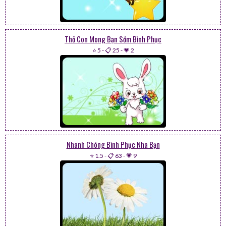
Thỏ Con Mong Bạn Sớm Bình Phục
⭐ 5
-
📋 25
-
💗 2
Nhanh Chóng Bình Phục Nha Bạn
⭐ 1.5
-
📋 63
-
💗 9