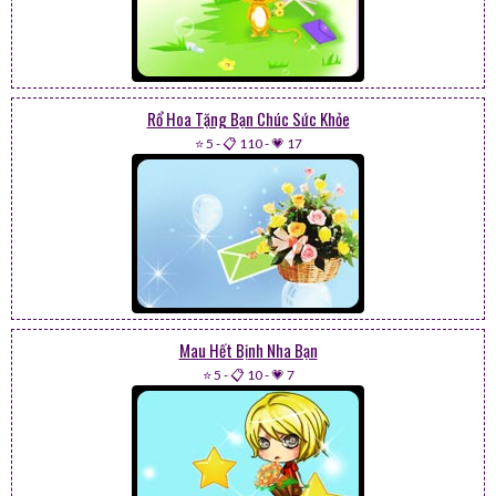
Rổ Hoa Tặng Bạn Chúc Sức Khỏe
⭐ 5
-
📋 110
-
💗 17
Mau Hết Bịnh Nha Bạn
⭐ 5
-
📋 10
-
💗 7