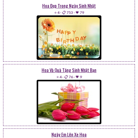
Hoa Đẹp Trong Ngày Sinh Nhật
⭐ 4
-
📋 753
-
💗 79
Hoa Và Quà Tặng Sinh Nhật Bạn
⭐ 4
-
📋 76
-
💗 9
Ngày Em Lên Xe Hoa