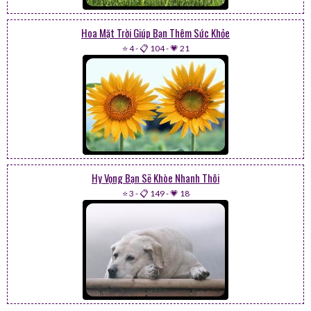
Hoa Mặt Trời Giúp Bạn Thêm Sức Khỏe
⭐ 4
-
📋 104
-
💗 21
Hy Vọng Bạn Sẽ Khòe Nhanh Thôi
⭐ 3
-
📋 149
-
💗 18