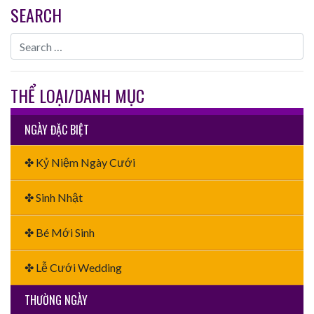
SEARCH
THỂ LOẠI/DANH MỤC
NGÀY ĐẶC BIỆT
✤ Kỷ Niệm Ngày Cưới
✤ Sinh Nhật
✤ Bé Mới Sinh
✤ Lễ Cưới Wedding
THƯỜNG NGÀY