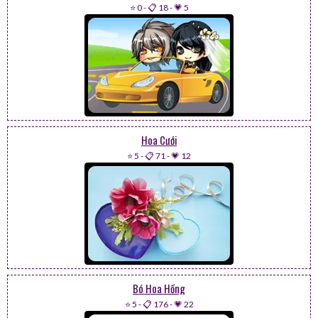
⭐ 0
-
📋 18
-
💗 5
Hoa Cưới
⭐ 5
-
📋 71
-
💗 12
Bó Hoa Hồng
⭐ 5
-
📋 176
-
💗 22