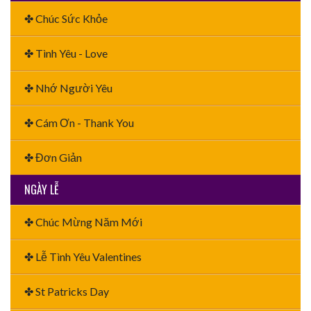
✤ Chúc Sức Khỏe
✤ Tình Yêu - Love
✤ Nhớ Người Yêu
✤ Cám Ơn - Thank You
✤ Đơn Giản
NGÀY LỄ
✤ Chúc Mừng Năm Mới
✤ Lễ Tình Yêu Valentines
✤ St Patricks Day