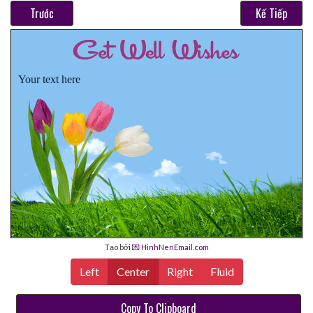
Trước
Kế Tiếp
Your text here
Tạo bởi
💌 HinhNenEmail.com
Left
Center
Right
Fluid
Copy To Clipboard