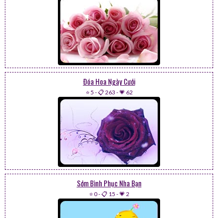
Đóa Hoa Ngày Cưới
⭐ 5
-
📋 263
-
💗 62
Sớm Bình Phục Nha Bạn
⭐ 0
-
📋 15
-
💗 2