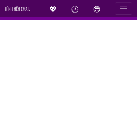
💖
🕐
😎
HÌNH NỀN EMAIL