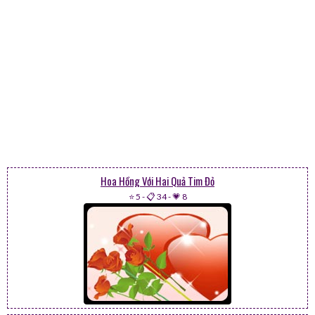
Hoa Hồng Với Hai Quả Tim Đỏ
⭐ 5
-
📋 34
-
💗 8