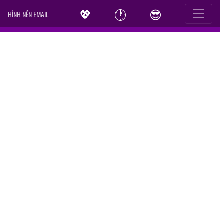
💖
🕐
😎
HÌNH NỀN EMAIL