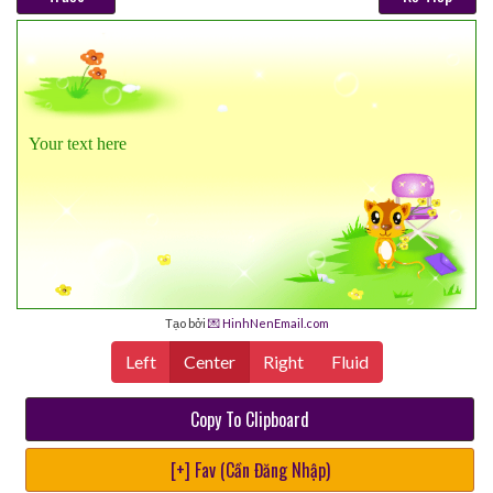
Your text here
Tạo bởi
💌 HinhNenEmail.com
Left
Center
Right
Fluid
Copy To Clipboard
[+] Fav (Cần Đăng Nhập)