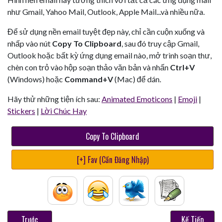
như Gmail, Yahoo Mail, Outlook, Apple Mail...và nhiều nữa.
Để sử dụng nền email tuyệt đẹp này, chỉ cần cuộn xuống và
nhấp vào nút
Copy To Clipboard
, sau đó truy cập Gmail,
Outlook hoặc bất kỳ ứng dụng email nào, mở trình soạn thư,
chèn con trỏ vào hộp soạn thảo văn bản và nhấn
Ctrl+V
(Windows) hoặc
Command+V
(Mac) để dán.
Hãy thử những tiện ích sau:
Animated Emoticons
|
Emoji
|
Stickers
|
Lời Chúc Hay
Copy To Clipboard
[+] Fav (Cần Đăng Nhập)
Trước
Kế Tiếp