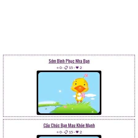
Sớm Bình Phục Nha Bạn
⭐ 0
-
📋 15
-
💗 2
Cầu Chúc Bạn Mau Khỏe Mạnh
⭐ 0
-
📋 15
-
💗 2