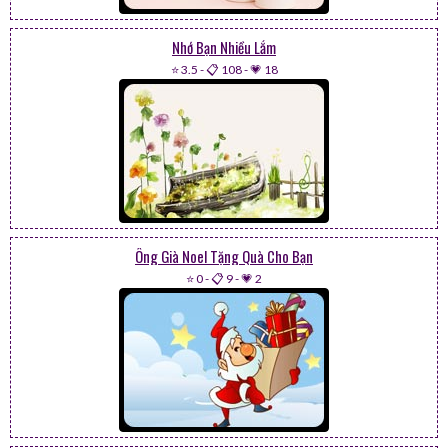
Nhớ Bạn Nhiều Lắm
⭐ 3.5
-
📋 108
-
💗 18
Ông Già Noel Tặng Quà Cho Bạn
⭐ 0
-
📋 9
-
💗 2