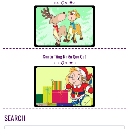
⭐ 4
-
📋 5
-
💗 3
Santa Tặng Nhiều Quà Quá
⭐ 0
-
📋 3
-
💗 0
SEARCH