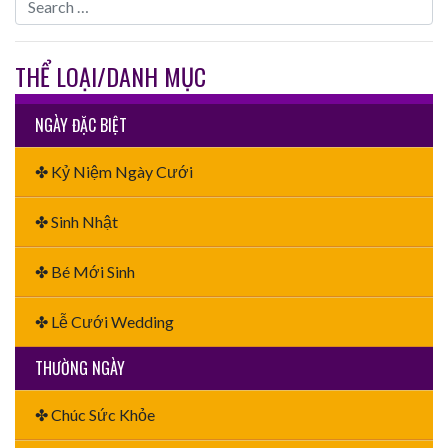
THỂ LOẠI/DANH MỤC
NGÀY ĐẶC BIỆT
✤ Kỷ Niệm Ngày Cưới
✤ Sinh Nhật
✤ Bé Mới Sinh
✤ Lễ Cưới Wedding
THƯỜNG NGÀY
✤ Chúc Sức Khỏe