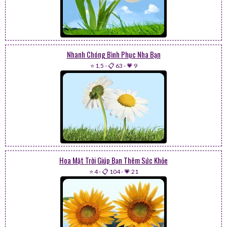
Nhanh Chóng Bình Phục Nha Bạn
⭐ 1.5
-
📋 63
-
💗 9
Hoa Mặt Trời Giúp Bạn Thêm Sức Khỏe
⭐ 4
-
📋 104
-
💗 21