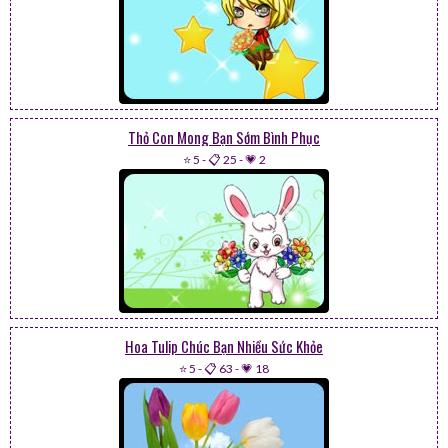
Thỏ Con Mong Bạn Sớm Bình Phục
⭐ 5
-
📋 25
-
💗 2
Hoa Tulip Chúc Bạn Nhiều Sức Khỏe
⭐ 5
-
📋 63
-
💗 18