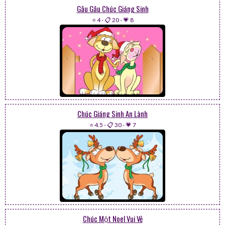
Gâu Gâu Chúc Giáng Sinh
⭐ 4
-
📋 20
-
💗 8
Chúc Giáng Sinh An Lành
⭐ 4.5
-
📋 30
-
💗 7
Chúc Một Noel Vui Vẻ