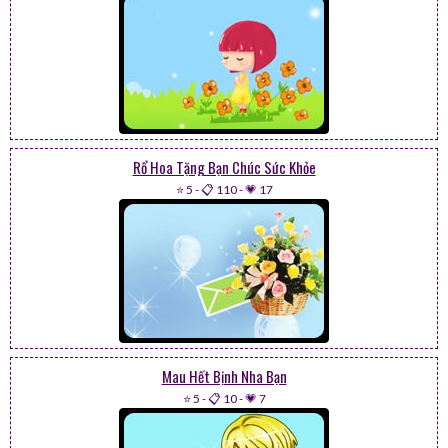
Rổ Hoa Tặng Bạn Chúc Sức Khỏe
⭐ 5
-
📋 110
-
💗 17
Mau Hết Bịnh Nha Bạn
⭐ 5
-
📋 10
-
💗 7