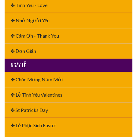
✤ Tình Yêu - Love
✤ Nhớ Người Yêu
✤ Cám Ơn - Thank You
✤ Đơn Giản
NGÀY LỄ
✤ Chúc Mừng Năm Mới
✤ Lễ Tình Yêu Valentines
✤ St Patricks Day
✤ Lễ Phục Sinh Easter