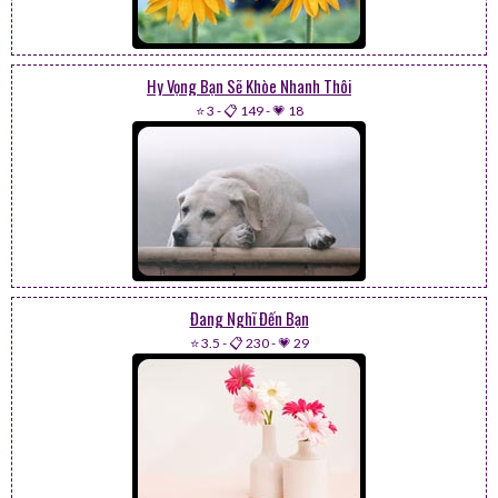
Hy Vọng Bạn Sẽ Khòe Nhanh Thôi
⭐ 3
-
📋 149
-
💗 18
Đang Nghĩ Đến Bạn
⭐ 3.5
-
📋 230
-
💗 29