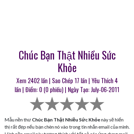
Chúc Bạn Thật Nhiều Sức
Khỏe
Xem 2402 lần | Sao Chép
17
lần | Yêu Thích
4
lần | Điểm:
0
(
0
phiếu) | Ngày Tạo: July-06-2011
Mẫu nền thư
Chúc Bạn Thật Nhiều Sức Khỏe
này sẽ hiển
thị rất đẹp nếu bạn chèn nó vào trong tin nhắn email của mình.
Hình nền email này tương thích với tất cả các ứng dụng mail