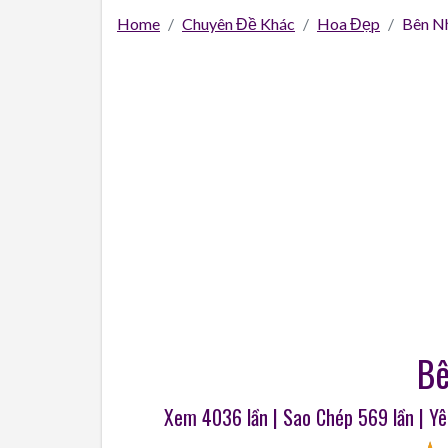
Home
Chuyên Đề Khác
Hoa Đẹp
Bên Nh
Bê
Xem 4036 lần | Sao Chép
569
lần | Y