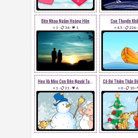
Bên Nhau Ngắm Hoàng Hôn
Con Thuyền Kh
⭐ 1
-
📋 34
-
💗 1
⭐ 4.5
-
📋 226
Heo Và Mèo Con Bên Người Tuyết
⭐ 1
-
📋 21
-
💗 6
⭐ 0
-
📋 10
-