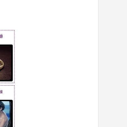
ới
au