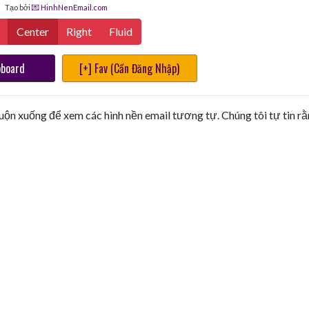
Tạo bởi
💌 HinhNenEmail.com
Center
Right
Fluid
pboard
[+] Fav (Cần Đăng Nhập)
uộn xuống để xem các hình nền email tương tự. Chúng tôi tự tin r