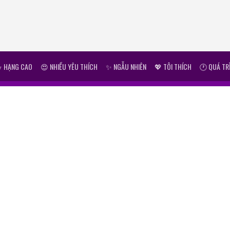
⭐ HẠNG CAO
😍 NHIỀU YÊU THÍCH
✨ NGẪU NHIÊN
💖 TÔI THÍCH
🕐 QUÁ TR