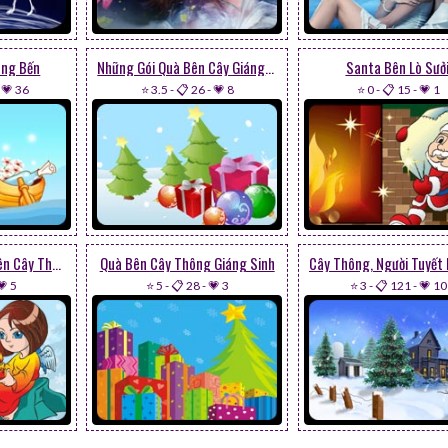
ông Bến
Những Gói Quà Bên Cây Giáng Sinh
Santa Bên Lò Sưởi
-
💗 36
⭐ 3.5
-
📋 26
-
💗 8
⭐ 0
-
📋 15
-
💗 1
Cô Bé Thiên Thần Bên Cây Thông
Quà Bên Cây Thông Giáng Sinh
💗 5
⭐ 5
-
📋 28
-
💗 3
⭐ 3
-
📋 121
-
💗 10