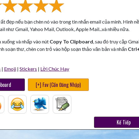
 rất đẹp nếu bạn chèn nó vào trong tin nhắn email của mình. Hình n
il như Gmail, Yahoo Mail, Outlook, Apple Mail...và nhiều nữa.
n xuống và nhấp vào nút
Copy To Clipboard
, sau đó truy cập Gmai
nh soạn thư, chèn con trỏ vào hộp soạn thảo văn bản và nhấn
Ctrl
s
|
Emoji
|
Stickers
|
Lời Chúc Hay
pboard
[+] Fav (Cần Đăng Nhập)
Kế Tiếp