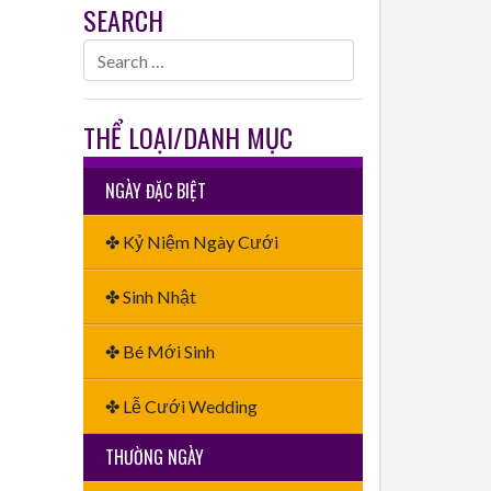
SEARCH
THỂ LOẠI/DANH MỤC
NGÀY ĐẶC BIỆT
✤ Kỷ Niệm Ngày Cưới
✤ Sinh Nhật
✤ Bé Mới Sinh
✤ Lễ Cưới Wedding
THƯỜNG NGÀY