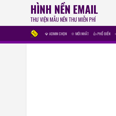
HÌNH NỀN EMAIL
THƯ VIỆN MẪU NỀN THƯ MIỄN PHÍ
💎 ADMIN CHỌN
🌞 MỚI NHẤT
👍 PHỔ BIẾN