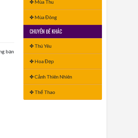
✤ Mùa Thu
✤ Mùa Đông
CHUYÊN ĐỀ KHÁC
✤ Thú Yêu
ằng bạn
✤ Hoa Đẹp
✤ Cảnh Thiên Nhiên
✤ Thể Thao