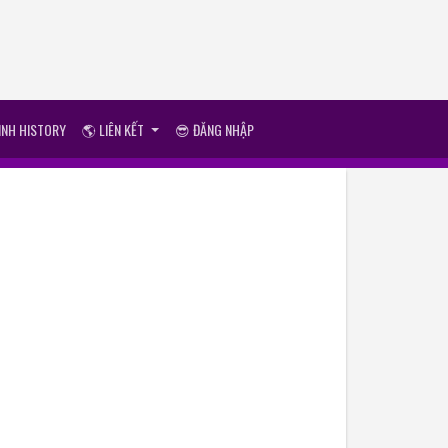
ÌNH HISTORY
🌎 LIÊN KẾT
😎 ĐĂNG NHẬP