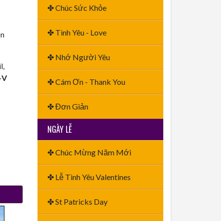
✤ Chúc Sức Khỏe
✤ Tình Yêu - Love
ền
✤ Nhớ Người Yêu
l,
+V
✤ Cám Ơn - Thank You
✤ Đơn Giản
NGÀY LỄ
✤ Chúc Mừng Năm Mới
✤ Lễ Tình Yêu Valentines
✤ St Patricks Day