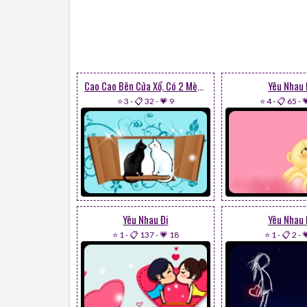
Cao Cao Bên Cửa Xổ, Có 2 Mèo Hôn Nhau
Yêu Nhau 
⭐ 3
-
📋 32
-
💗 9
⭐ 4
-
📋 65
-

Yêu Nhau Đi
Yêu Nhau 
⭐ 1
-
📋 137
-
💗 18
⭐ 1
-
📋 2
-
