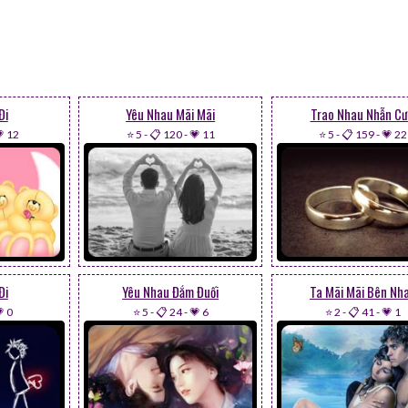
Đi
Yêu Nhau Mãi Mãi
Trao Nhau Nhẫn Cư
 12
⭐ 5
-
📋 120
-
💗 11
⭐ 5
-
📋 159
-
💗 22
Đi
Yêu Nhau Đắm Đuối
Ta Mãi Mãi Bên Nh
 0
⭐ 5
-
📋 24
-
💗 6
⭐ 2
-
📋 41
-
💗 1