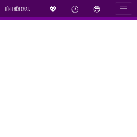
💖
🕐
😎
HÌNH NỀN EMAIL