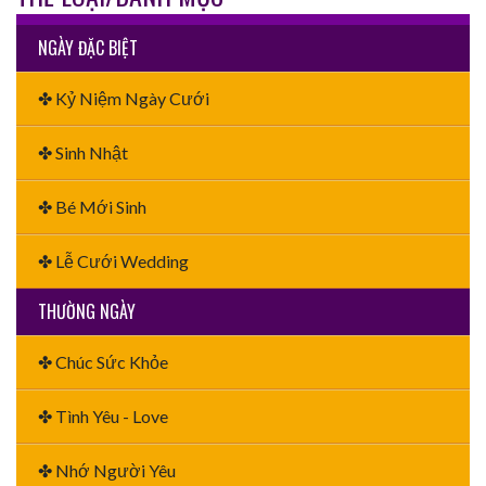
NGÀY ĐẶC BIỆT
✤ Kỷ Niệm Ngày Cưới
✤ Sinh Nhật
✤ Bé Mới Sinh
✤ Lễ Cưới Wedding
THƯỜNG NGÀY
✤ Chúc Sức Khỏe
✤ Tình Yêu - Love
✤ Nhớ Người Yêu