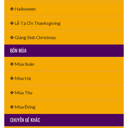
✤ Halloween
✤ Lễ Tạ Ơn Thanksgiving
✤ Giáng Sinh Christmas
BỐN MÙA
✤ Mùa Xuân
✤ Mùa Hạ
✤ Mùa Thu
✤ Mùa Đông
CHUYÊN ĐỀ KHÁC