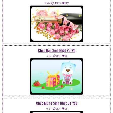
⭐ 4
-
📋 131
-
💗 22
Chúc Bạn Sinh Nhật Vui Vẻ
⭐ 8
-
📋 31
-
💗 3
Chúc Mừng Sinh Nhật Bé Yêu
⭐ 5
-
📋 27
-
💗 2