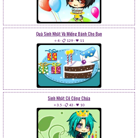
Quà Sinh Nhật Và Miếng Bánh Cho Bạn
⭐ 4
-
📋 129
-
💗 11
Sinh Nhật Cô Công Chúa
⭐ 3.5
-
📋 43
-
💗 10