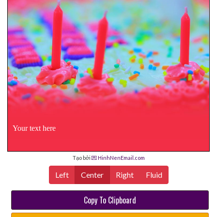
Your text here
Tạo bởi
💌 HinhNenEmail.com
Left
Center
Right
Fluid
Copy To Clipboard