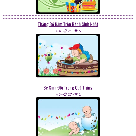
Thằng Bé Nằm Trên Bánh Sinh Nhật
⭐ 4
-
📋 71
-
💗 6
Bé Sinh Đôi Trong Quả Trứng
⭐ 5
-
📋 27
-
💗 1