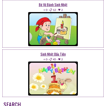
Bé Vẽ Bánh Sinh Nhật
⭐ 0
-
📋 12
-
💗 2
Sinh Nhật Đầu Tiên
⭐ 0
-
📋 45
-
💗 2
SEARCH