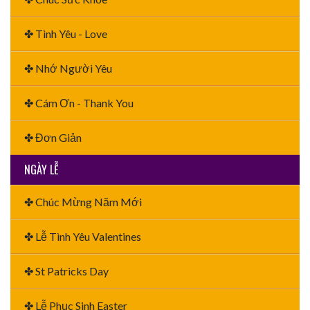
✤ Tình Yêu - Love
✤ Nhớ Người Yêu
✤ Cám Ơn - Thank You
✤ Đơn Giản
NGÀY LỄ
✤ Chúc Mừng Năm Mới
✤ Lễ Tình Yêu Valentines
✤ St Patricks Day
✤ Lễ Phục Sinh Easter