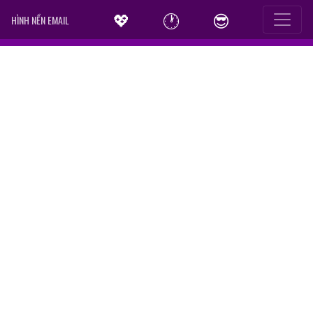
💖
🕐
😎
HÌNH NỀN EMAIL