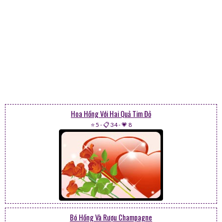
Hoa Hồng Với Hai Quả Tim Đỏ
⭐ 5
-
📋 34
-
💗 8
Bó Hồng Và Rượu Champagne