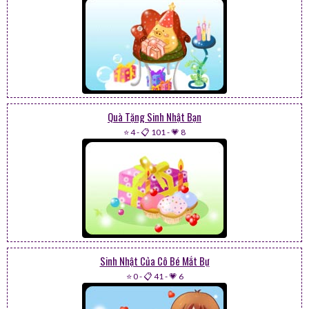
Quà Tặng Sinh Nhật Bạn
⭐ 4
-
📋 101
-
💗 8
Sinh Nhật Của Cô Bé Mắt Bự
⭐ 0
-
📋 41
-
💗 6