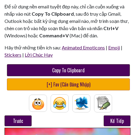
Để sử dụng nền email tuyệt đẹp này, chỉ cần cuộn xuống và
nhấp vào nút
Copy To Clipboard
, sau đó truy cập Gmail,
Outlook hoặc bất kỳ ứng dụng email nào, mở trình soạn thư,
chèn con trỏ vào hộp soạn thảo văn bản và nhấn
Ctrl+V
(Windows) hoặc
Command+V
(Mac) để dán.
Hãy thử những tiện ích sau:
Animated Emoticons
|
Emoji
|
Stickers
|
Lời Chúc Hay
Copy To Clipboard
[+] Fav (Cần Đăng Nhập)
Trước
Kế Tiếp