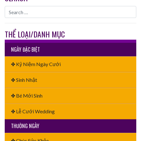
THỂ LOẠI/DANH MỤC
NGÀY ĐẶC BIỆT
✤ Kỷ Niệm Ngày Cưới
✤ Sinh Nhật
✤ Bé Mới Sinh
✤ Lễ Cưới Wedding
THƯỜNG NGÀY
✤ Chúc Sức Khỏe