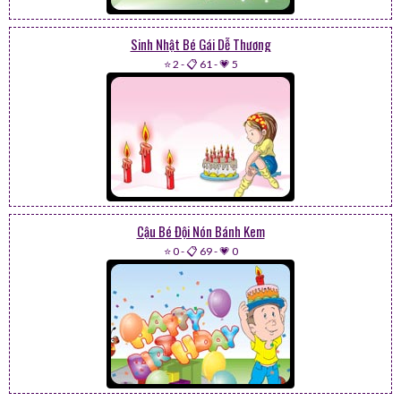
Sinh Nhật Bé Gái Dễ Thương
⭐ 2
-
📋 61
-
💗 5
Cậu Bé Đội Nón Bánh Kem
⭐ 0
-
📋 69
-
💗 0