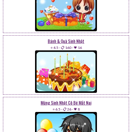
Bánh & Quà Sinh Nhật
⭐ 4.5
-
📋 160
-
💗 16
Mừng Sinh Nhật Cô Bé Mắt Nai
⭐ 6.5
-
📋 26
-
💗 8