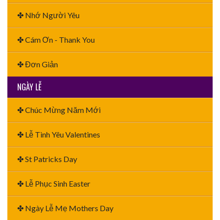
✤ Nhớ Người Yêu
✤ Cám Ơn - Thank You
✤ Đơn Giản
NGÀY LỄ
✤ Chúc Mừng Năm Mới
✤ Lễ Tình Yêu Valentines
✤ St Patricks Day
✤ Lễ Phục Sinh Easter
✤ Ngày Lễ Mẹ Mothers Day