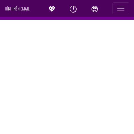
💖
🕐
😎
HÌNH NỀN EMAIL