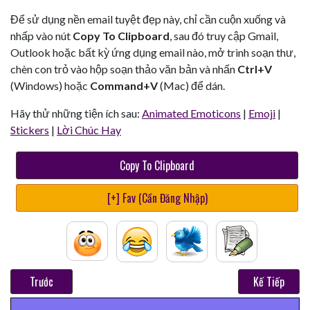
Để sử dụng nền email tuyệt đẹp này, chỉ cần cuộn xuống và
nhấp vào nút
Copy To Clipboard
, sau đó truy cập Gmail,
Outlook hoặc bất kỳ ứng dụng email nào, mở trình soạn thư,
chèn con trỏ vào hộp soạn thảo văn bản và nhấn
Ctrl+V
(Windows) hoặc
Command+V
(Mac) để dán.
Hãy thử những tiện ích sau:
Animated Emoticons
|
Emoji
|
Stickers
|
Lời Chúc Hay
Copy To Clipboard
[+] Fav (Cần Đăng Nhập)
Trước
Kế Tiếp