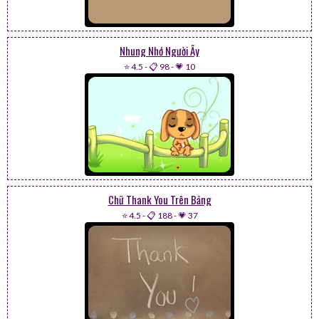
Nhung Nhớ Người Ấy
⭐ 4.5
-
📋 98
-
💗 10
Chữ Thank You Trên Bảng
⭐ 4.5
-
📋 188
-
💗 37