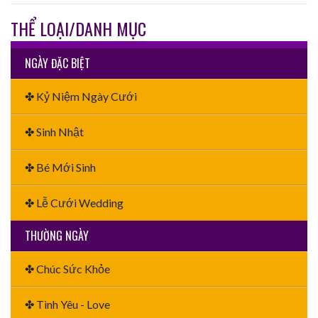
THỂ LOẠI/DANH MỤC
NGÀY ĐẶC BIỆT
✤ Kỷ Niệm Ngày Cưới
✤ Sinh Nhật
✤ Bé Mới Sinh
✤ Lễ Cưới Wedding
THƯỜNG NGÀY
✤ Chúc Sức Khỏe
✤ Tình Yêu - Love