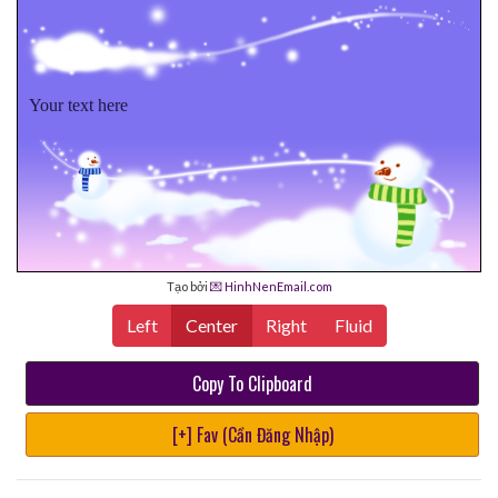
Your text here
Tạo bởi
💌 HinhNenEmail.com
Left
Center
Right
Fluid
Copy To Clipboard
[+] Fav (Cần Đăng Nhập)