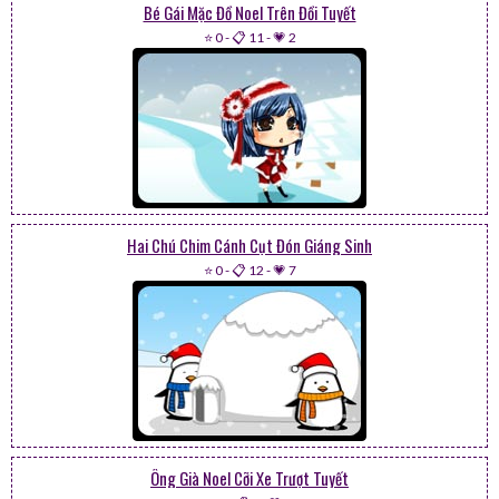
Bé Gái Mặc Đồ Noel Trên Đồi Tuyết
⭐ 0
-
📋 11
-
💗 2
Hai Chú Chim Cánh Cụt Đón Giáng Sinh
⭐ 0
-
📋 12
-
💗 7
Ông Già Noel Cỡi Xe Trượt Tuyết