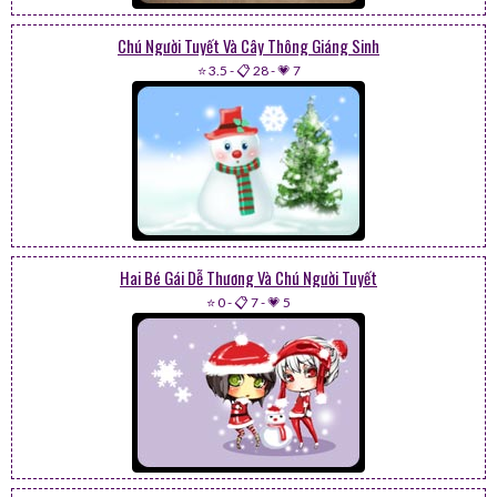
Chú Người Tuyết Và Cây Thông Giáng Sinh
⭐ 3.5
-
📋 28
-
💗 7
Hai Bé Gái Dễ Thương Và Chú Người Tuyết
⭐ 0
-
📋 7
-
💗 5