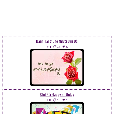
Dành Tặng Cho Người Bạn Đời
⭐ 4
-
📋 23
-
💗 6
Chữ Nổi Happy Birthday
⭐ 0
-
📋 10
-
💗 1