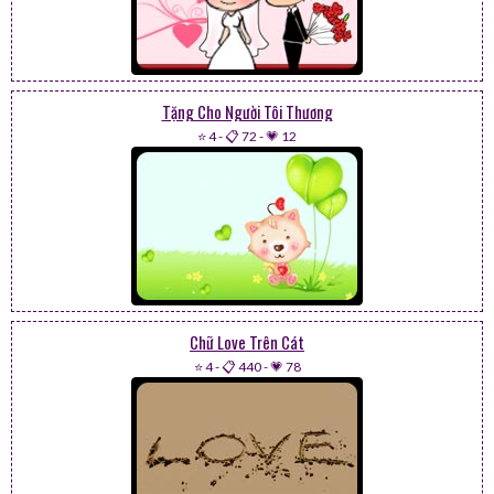
Tặng Cho Người Tôi Thương
⭐ 4
-
📋 72
-
💗 12
Chữ Love Trên Cát
⭐ 4
-
📋 440
-
💗 78