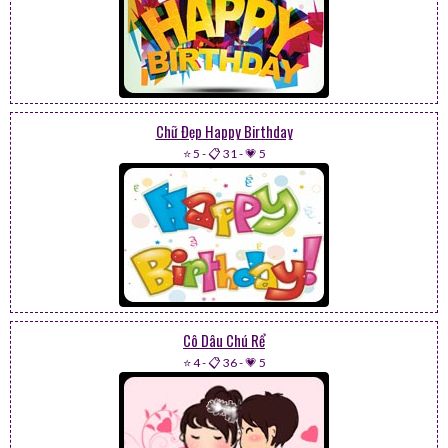
Chữ Đẹp Happy Birthday
⭐ 5
-
📋 31
-
💗 5
Cô Dâu Chú Rể
⭐ 4
-
📋 36
-
💗 5