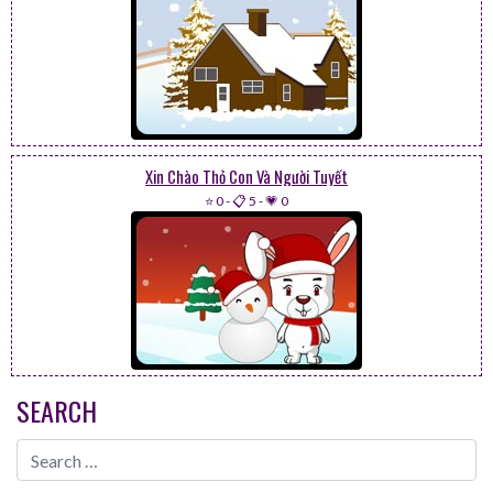
Xin Chào Thỏ Con Và Người Tuyết
⭐ 0
-
📋 5
-
💗 0
SEARCH