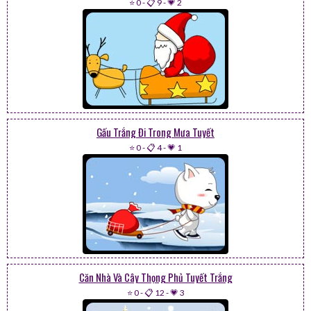
⭐ 0
-
📋 9
-
💗 2
Gấu Trắng Đi Trong Mưa Tuyết
⭐ 0
-
📋 4
-
💗 1
Căn Nhà Và Cây Thọng Phủ Tuyết Trắng
⭐ 0
-
📋 12
-
💗 3