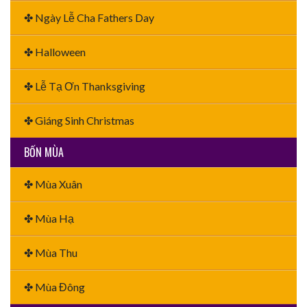
✤ Ngày Lễ Cha Fathers Day
✤ Halloween
✤ Lễ Tạ Ơn Thanksgiving
✤ Giáng Sinh Christmas
BỐN MÙA
✤ Mùa Xuân
✤ Mùa Hạ
✤ Mùa Thu
✤ Mùa Đông