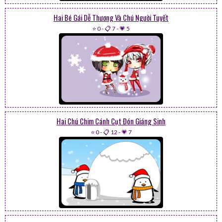
Hai Bé Gái Dễ Thương Và Chú Người Tuyết
⭐ 0
-
📋 7
-
💗 5
Hai Chú Chim Cánh Cụt Đón Giáng Sinh
⭐ 0
-
📋 12
-
💗 7