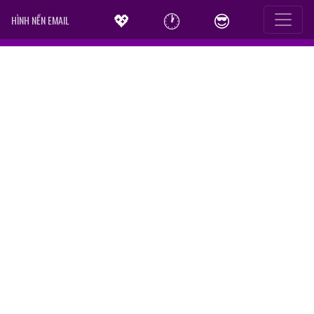
💖
🕐
😎
HÌNH NỀN EMAIL