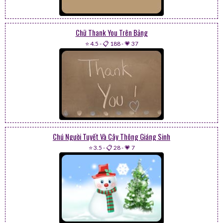
Chữ Thank You Trên Bảng
⭐ 4.5
-
📋 188
-
💗 37
Chú Người Tuyết Và Cây Thông Giáng Sinh
⭐ 3.5
-
📋 28
-
💗 7