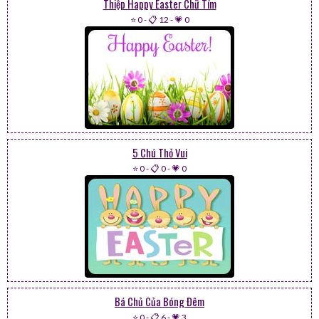
Thiệp Happy Easter Chữ Tím
⭐ 0
-
📋 12
-
💗 0
5 Chú Thỏ Vui
⭐ 0
-
📋 0
-
💗 0
Bá Chủ Của Bóng Đêm
⭐ 0
-
📋 6
-
💗 3