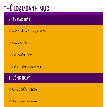
THỂ LOẠI/DANH MỤC
NGÀY ĐẶC BIỆT
✤ Kỷ Niệm Ngày Cưới
✤ Sinh Nhật
✤ Bé Mới Sinh
✤ Lễ Cưới Wedding
THƯỜNG NGÀY
✤ Chúc Sức Khỏe
✤ Tình Yêu - Love