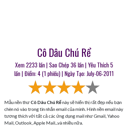
Cô Dâu Chú Rể
Xem 2233 lần | Sao Chép
36
lần | Yêu Thích
5
lần | Điểm:
4
(
1
phiếu) | Ngày Tạo: July-06-2011
Mẫu nền thư
Cô Dâu Chú Rể
này sẽ hiển thị rất đẹp nếu bạn
chèn nó vào trong tin nhắn email của mình. Hình nền email này
tương thích với tất cả các ứng dụng mail như Gmail, Yahoo
Mail, Outlook, Apple Mail...và nhiều nữa.