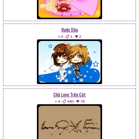
Rước Dâu
⭐ 0
-
📋 1
-
💗 2
Chữ Love Trên Cát
⭐ 4
-
📋 440
-
💗 78