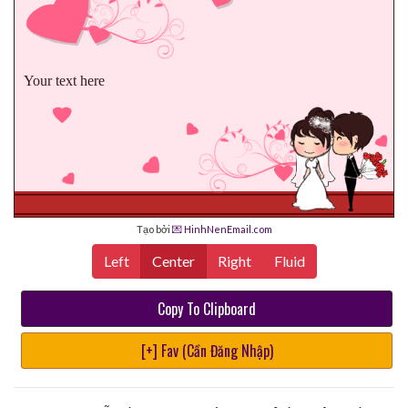
Your text here
Tạo bởi
💌 HinhNenEmail.com
Left
Center
Right
Fluid
Copy To Clipboard
[+] Fav (Cần Đăng Nhập)