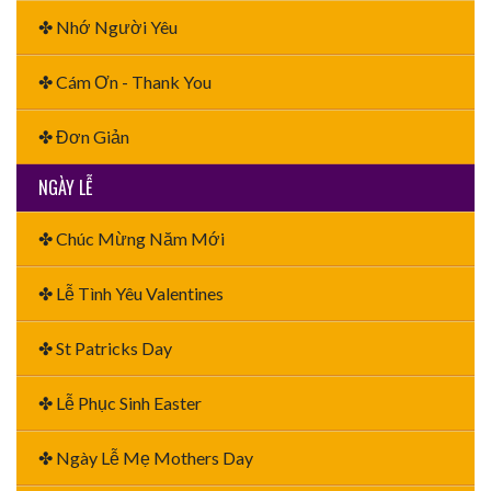
✤ Nhớ Người Yêu
✤ Cám Ơn - Thank You
✤ Đơn Giản
NGÀY LỄ
✤ Chúc Mừng Năm Mới
✤ Lễ Tình Yêu Valentines
✤ St Patricks Day
✤ Lễ Phục Sinh Easter
✤ Ngày Lễ Mẹ Mothers Day