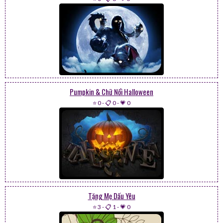
Pumpkin & Chữ Nổi Halloween
⭐ 0
-
📋 0
-
💗 0
Tặng Mẹ Dấu Yêu
⭐ 3
-
📋 1
-
💗 0