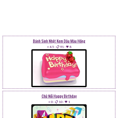
Bánh Sinh Nhật Kem Dâu Màu Hồng
⭐ 4.5
-
📋 91
-
💗 8
Chữ Nổi Happy Birthday
⭐ 0
-
📋 10
-
💗 1