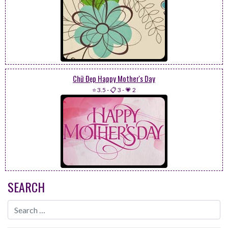
Chữ Đẹp Happy Mother's Day
⭐ 3.5
-
📋 3
-
💗 2
SEARCH