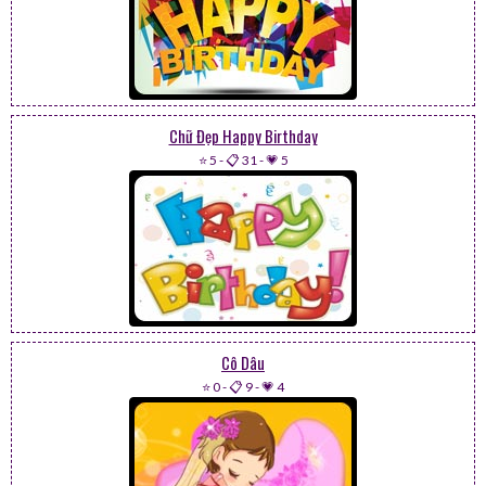
Chữ Đẹp Happy Birthday
⭐ 5
-
📋 31
-
💗 5
Cô Dâu
⭐ 0
-
📋 9
-
💗 4