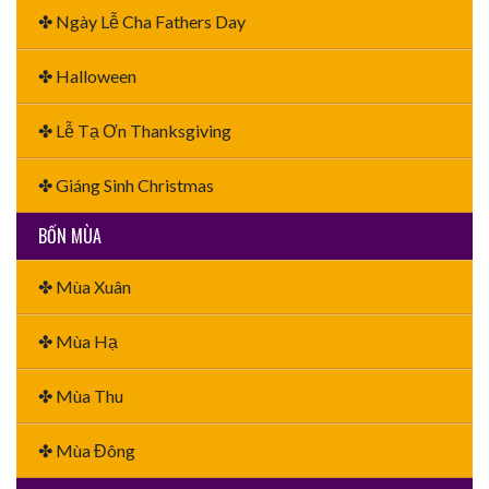
✤ Ngày Lễ Cha Fathers Day
✤ Halloween
✤ Lễ Tạ Ơn Thanksgiving
✤ Giáng Sinh Christmas
BỐN MÙA
✤ Mùa Xuân
✤ Mùa Hạ
✤ Mùa Thu
✤ Mùa Đông