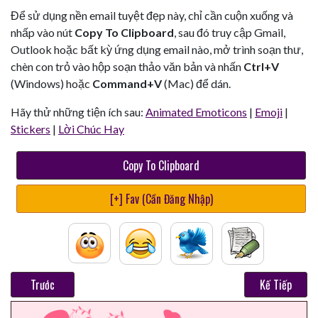
Để sử dụng nền email tuyệt đẹp này, chỉ cần cuộn xuống và
nhấp vào nút
Copy To Clipboard
, sau đó truy cập Gmail,
Outlook hoặc bất kỳ ứng dụng email nào, mở trình soạn thư,
chèn con trỏ vào hộp soạn thảo văn bản và nhấn
Ctrl+V
(Windows) hoặc
Command+V
(Mac) để dán.
Hãy thử những tiện ích sau:
Animated Emoticons
|
Emoji
|
Stickers
|
Lời Chúc Hay
Copy To Clipboard
[+] Fav (Cần Đăng Nhập)
Trước
Kế Tiếp