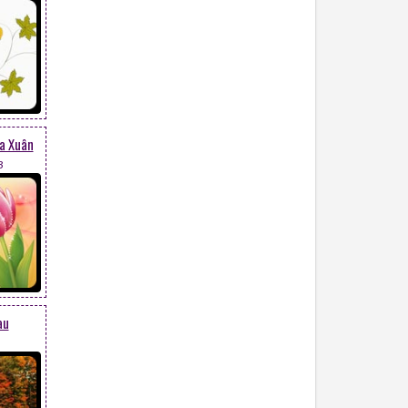
̀a Xuân
3
àu