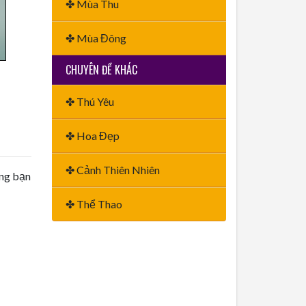
✤ Mùa Thu
✤ Mùa Đông
CHUYÊN ĐỀ KHÁC
✤ Thú Yêu
✤ Hoa Đẹp
✤ Cảnh Thiên Nhiên
ằng bạn
✤ Thể Thao