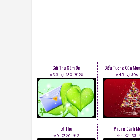
Gửi Thư Cám Ơn
Biểu Tượng Của Mù
⭐ 3.5
-
📋 130
-
💗 28
⭐ 4.5
-
📋 306
Lá Thu
Phong Cảnh M
⭐ 0
-
📋 20
-
💗 2
⭐ 4
-
📋 133
-