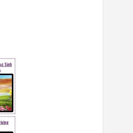
ục Sinh
5
iving