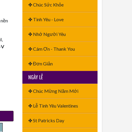
✤ Chúc Sức Khỏe
✤ Tình Yêu - Love
 nền
✤ Nhớ Người Yêu
l,
+V
✤ Cám Ơn - Thank You
✤ Đơn Giản
NGÀY LỄ
✤ Chúc Mừng Năm Mới
✤ Lễ Tình Yêu Valentines
✤ St Patricks Day