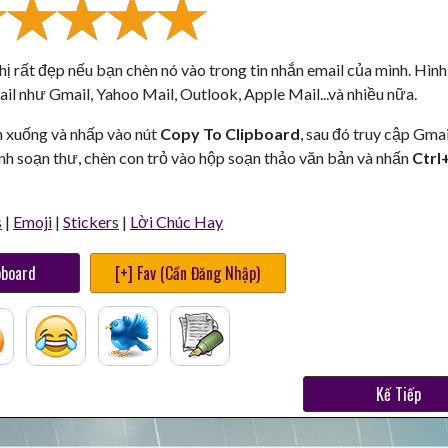
thị rất đẹp nếu bạn chèn nó vào trong tin nhắn email của mình. Hình
il như Gmail, Yahoo Mail, Outlook, Apple Mail...và nhiều nữa.
n xuống và nhấp vào nút
Copy To Clipboard
, sau đó truy cập Gmai
nh soạn thư, chèn con trỏ vào hộp soạn thảo văn bản và nhấn
Ctrl
s
|
Emoji
|
Stickers
|
Lời Chúc Hay
pboard
[+] Fav (Cần Đăng Nhập)
Kế Tiếp