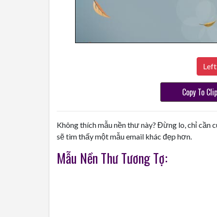
Left
Copy To Cli
Không thích mẫu nền thư này? Đừng lo, chỉ cần c
sẽ tìm thấy một mẫu email khác đẹp hơn.
Mẫu Nền Thư Tương Tợ: