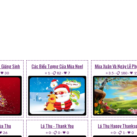
a Giáng Sinh
Các Biểu Tượng Của Mùa Noel
Mùa Xuân Và Ngày Lễ Ph
-
💗 30
⭐ 1
-
📋 82
-
💗 7
⭐ 3.5
-
📋 180
-
💗 1
ùa Thu
Lá Thu - Thank You
Lá Thu Happy Thanksg
💗 26
⭐ 0
-
📋 0
-
💗 0
⭐ 0
-
📋 1
-
💗 0