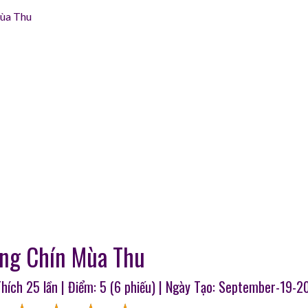
ùa Thu
́ng Chín Mùa Thu
Thích
25
lần | Điểm:
5
(
6
phiếu) | Ngày Tạo: September-19-2