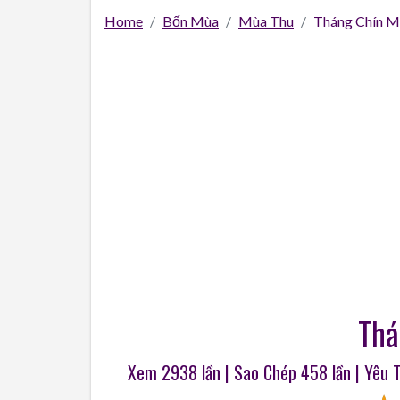
Home
Bốn Mùa
Mùa Thu
Tháng Chín M
Tha
Xem 2938 lần | Sao Chép
458
lần | Yêu 