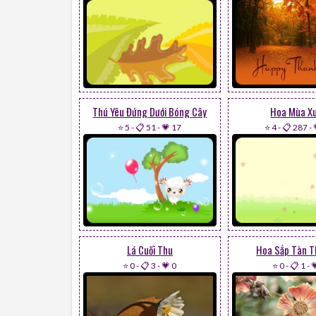
Thú Yêu Đứng Dưới Bóng Cây
Hoa Mùa X
⭐ 5
-
📋 51
-
💗 17
⭐ 4
-
📋 287
-
Lá Cuối Thu
Hoa Sắp Tàn T
⭐ 0
-
📋 3
-
💗 0
⭐ 0
-
📋 1
-
