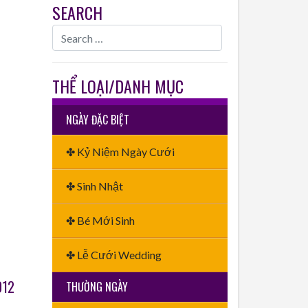
SEARCH
THỂ LOẠI/DANH MỤC
NGÀY ĐẶC BIỆT
✤ Kỷ Niệm Ngày Cưới
✤ Sinh Nhật
✤ Bé Mới Sinh
✤ Lễ Cưới Wedding
012
THƯỜNG NGÀY