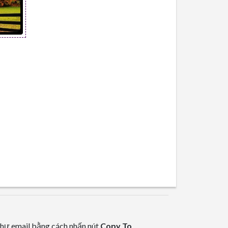
hư email bằng cách nhấn nút
Copy To