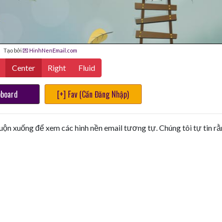
Tạo bởi
💌 HinhNenEmail.com
Center
Right
Fluid
pboard
[+] Fav (Cần Đăng Nhập)
uộn xuống để xem các hình nền email tương tự. Chúng tôi tự tin r