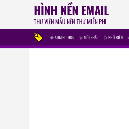
HÌNH NỀN EMAIL
THƯ VIỆN MẪU NỀN THƯ MIỄN PHÍ
💎 ADMIN CHỌN
🌞 MỚI NHẤT
👍 PHỔ BIẾN