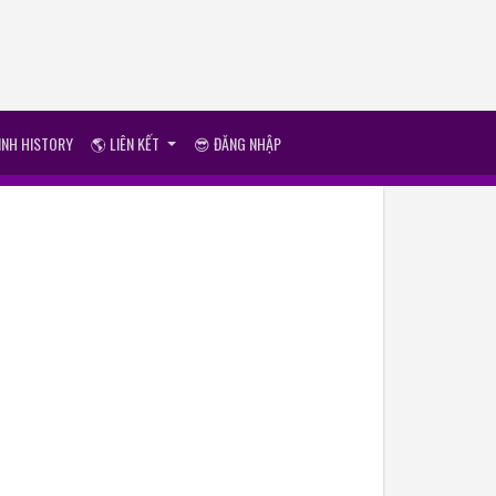
ÌNH HISTORY
🌎 LIÊN KẾT
😎 ĐĂNG NHẬP