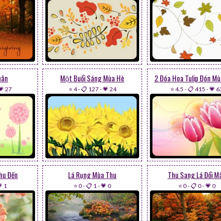
uân
Một Buổi Sáng Mùa Hè
2 Đóa Hoa Tulip Đón Mu
💗 27
⭐ 4
-
📋 127
-
💗 24
⭐ 4.5
-
📋 415
-
💗 6
hu Đến
Lá Rụng Mùa Thu
Thu Sang Lá Đổi M
 1
⭐ 0
-
📋 1
-
💗 0
⭐ 0
-
📋 0
-
💗 0