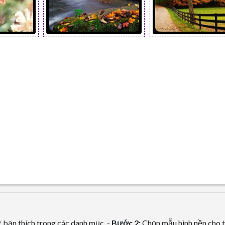
bạn thích trong các danh mục. -
Bước 2:
Chọn mẫu hình nền cho t