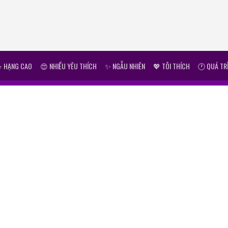
⭐ HẠNG CAO
😍 NHIỀU YÊU THÍCH
✨ NGẪU NHIÊN
💖 TÔI THÍCH
🕐 QUÁ TR