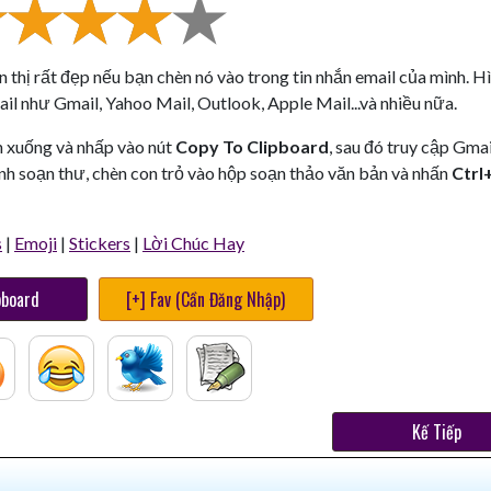
n thị rất đẹp nếu bạn chèn nó vào trong tin nhắn email của mình. H
il như Gmail, Yahoo Mail, Outlook, Apple Mail...và nhiều nữa.
n xuống và nhấp vào nút
Copy To Clipboard
, sau đó truy cập Gmai
nh soạn thư, chèn con trỏ vào hộp soạn thảo văn bản và nhấn
Ctrl
s
|
Emoji
|
Stickers
|
Lời Chúc Hay
pboard
[+] Fav (Cần Đăng Nhập)
Kế Tiếp