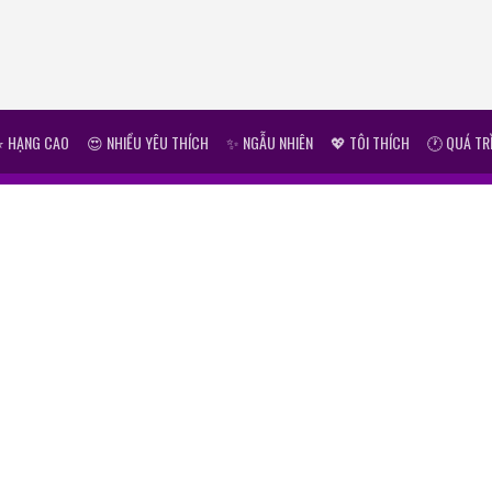
⭐ HẠNG CAO
😍 NHIỀU YÊU THÍCH
✨ NGẪU NHIÊN
💖 TÔI THÍCH
🕐 QUÁ TR