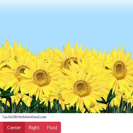
Tạo bởi
💌 HinhNenEmail.com
Center
Right
Fluid