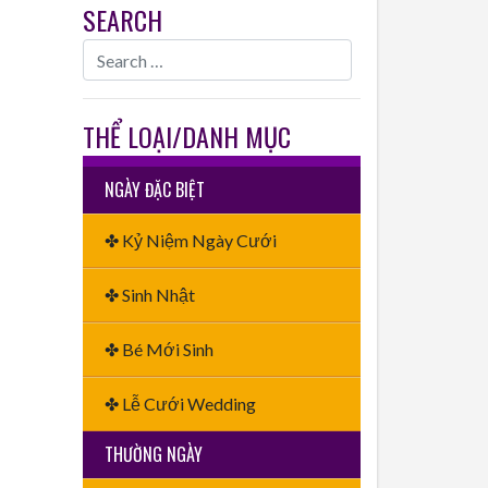
SEARCH
THỂ LOẠI/DANH MỤC
NGÀY ĐẶC BIỆT
✤ Kỷ Niệm Ngày Cưới
✤ Sinh Nhật
✤ Bé Mới Sinh
✤ Lễ Cưới Wedding
THƯỜNG NGÀY