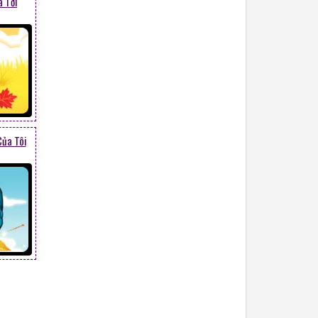
 Tới
ủa Tôi