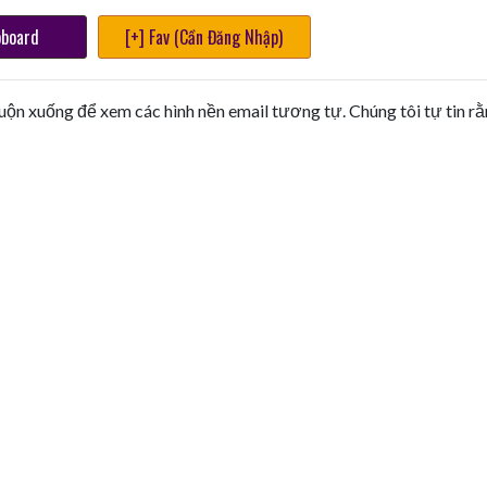
pboard
[+] Fav (Cần Đăng Nhập)
uộn xuống để xem các hình nền email tương tự. Chúng tôi tự tin r