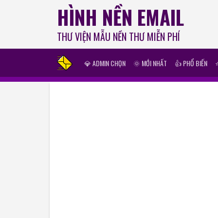
HÌNH NỀN EMAIL
THƯ VIỆN MẪU NỀN THƯ MIỄN PHÍ
💎 ADMIN CHỌN
🌞 MỚI NHẤT
👍 PHỔ BIẾN