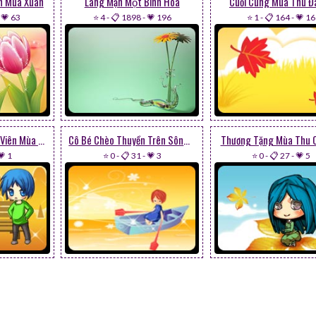
́n Mùa Xuân
Lãng Mạn Một Bình Hoa
Cuối Cùng Mùa Thu Đã
-
💗 63
⭐ 4
-
📋 1898
-
💗 196
⭐ 1
-
📋 164
-
💗 16
Cậu Bé Trong Công Viên Mùa Thu
Cô Bé Chèo Thuyền Trên Sông Mùa Thu
Thương Tặng Mùa Thu C
💗 1
⭐ 0
-
📋 31
-
💗 3
⭐ 0
-
📋 27
-
💗 5