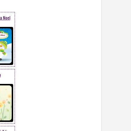
̀a Noel
p