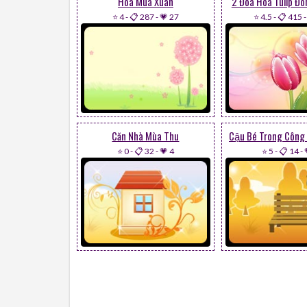
Hoa Mùa Xuân
2 Đóa Hoa Tulip Đo
⭐ 4
-
📋 287
-
💗 27
⭐ 4.5
-
📋 415
Căn Nhà Mùa Thu
⭐ 0
-
📋 32
-
💗 4
⭐ 5
-
📋 14
-