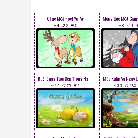
Chúc Một Noel Vui Vẻ
⭐ 4
-
📋 5
-
💗 3
⭐ 0
-
📋 6
-

Buổi Sáng Tươi Đẹp Trong Ngày Easter
Mùa Xuân Và Ngày L
⭐ 4.5
-
📋 75
-
💗 3
⭐ 3.5
-
📋 180