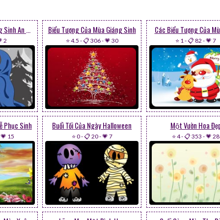
Mong Ước Một Giáng Sinh An Lành
Biểu Tượng Của Mùa Giáng Sinh
Các Biểu Tượng Của Mu
 2
⭐ 4.5
-
📋 306
-
💗 30
⭐ 1
-
📋 82
-
💗 7
ễ Phục Sinh
Buổi Tối Của Ngày Halloween
Một Vườn Hoa Đẹ
-
💗 15
⭐ 0
-
📋 20
-
💗 7
⭐ 4
-
📋 353
-
💗 28