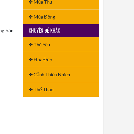
✤ Mùa Thu
✤ Mùa Đông
CHUYÊN ĐỀ KHÁC
ằng bạn
✤ Thú Yêu
✤ Hoa Đẹp
✤ Cảnh Thiên Nhiên
✤ Thể Thao