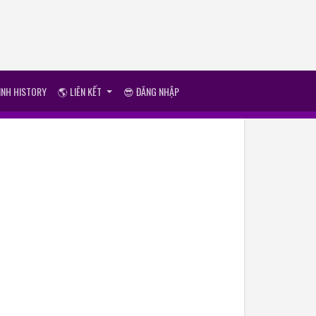
ÌNH HISTORY
🌎 LIÊN KẾT
😎 ĐĂNG NHẬP