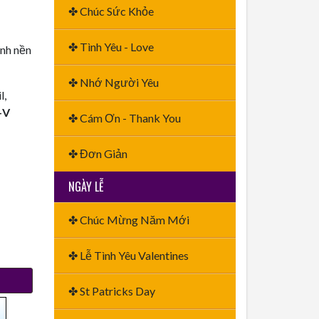
✤ Chúc Sức Khỏe
✤ Tình Yêu - Love
ình nền
✤ Nhớ Người Yêu
l,
+V
✤ Cám Ơn - Thank You
✤ Đơn Giản
NGÀY LỄ
✤ Chúc Mừng Năm Mới
✤ Lễ Tình Yêu Valentines
✤ St Patricks Day