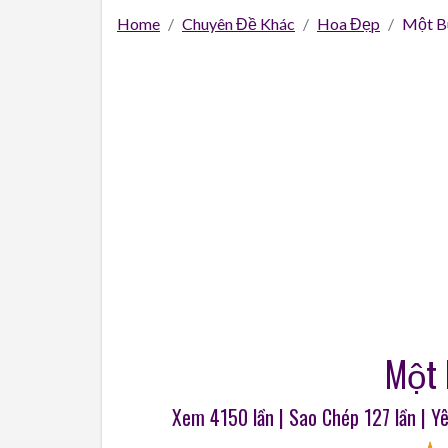
Home
Chuyên Đề Khác
Hoa Đẹp
Một Bu
Một 
Xem 4150 lần | Sao Chép
127
lần | Y