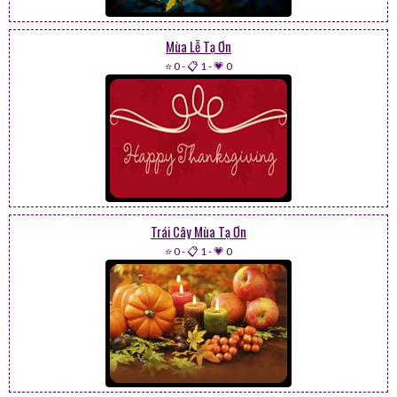
Mùa Lễ Tạ Ơn
⭐ 0
-
📋 1
-
💗 0
Trái Cây Mùa Tạ Ơn
⭐ 0
-
📋 1
-
💗 0