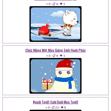
⭐ 0
-
📋 4
-
💗 1
Chúc Mừng Một Mùa Giáng Sinh Hạnh Phúc
⭐ 0
-
📋 4
-
💗 1
Người Tuyết Cười Dưới Mưa Tuyết
⭐ 0
-
📋 21
-
💗 8