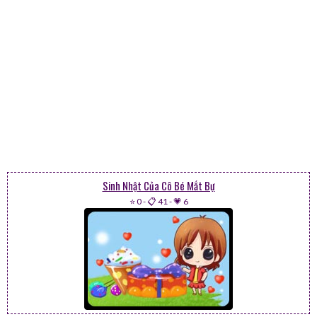
Sinh Nhật Của Cô Bé Mắt Bự
⭐ 0
-
📋 41
-
💗 6