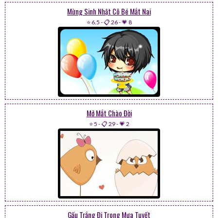
Mừng Sinh Nhật Cô Bé Mắt Nai
⭐ 6.5
-
📋 26
-
💗 8
Mở Mắt Chào Đời
⭐ 5
-
📋 29
-
💗 2
Gấu Trắng Đi Trong Mưa Tuyết