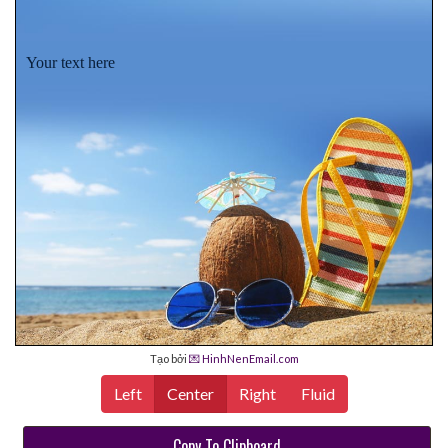
Your text here
Tạo bởi
💌 HinhNenEmail.com
Left
Center
Right
Fluid
Copy To Clipboard