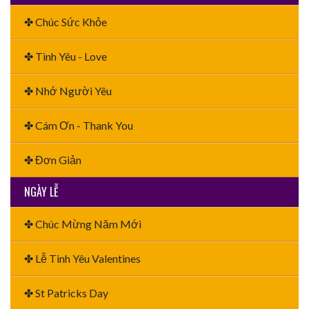
✤ Chúc Sức Khỏe
✤ Tình Yêu - Love
✤ Nhớ Người Yêu
✤ Cám Ơn - Thank You
✤ Đơn Giản
NGÀY LỄ
✤ Chúc Mừng Năm Mới
✤ Lễ Tình Yêu Valentines
✤ St Patricks Day