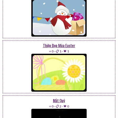
Thiệp Đẹp Mùa Easter
⭐ 0
-
📋 1
-
💗 1
Mắt Quỷ
⭐ 0
-
📋 2
-
💗 0