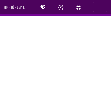
💖
🕐
😎
HÌNH NỀN EMAIL