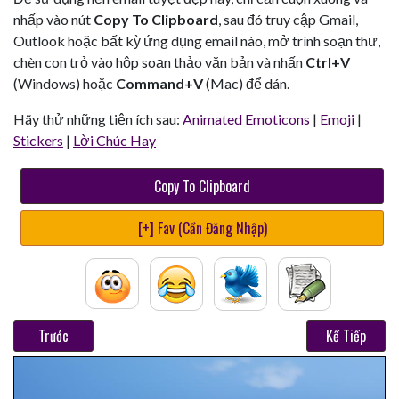
nhấp vào nút
Copy To Clipboard
, sau đó truy cập Gmail,
Outlook hoặc bất kỳ ứng dụng email nào, mở trình soạn thư,
chèn con trỏ vào hộp soạn thảo văn bản và nhấn
Ctrl+V
(Windows) hoặc
Command+V
(Mac) để dán.
Hãy thử những tiện ích sau:
Animated Emoticons
|
Emoji
|
Stickers
|
Lời Chúc Hay
Copy To Clipboard
[+] Fav (Cần Đăng Nhập)
Trước
Kế Tiếp