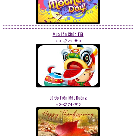
Múa Lân Chúc Tết
⭐ 0
-
📋 29
-
💗 0
Lá Đỏ Trên Mặt Đường
⭐ 0
-
📋 74
-
💗 5