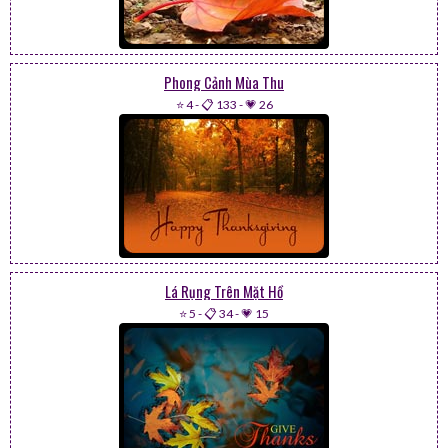
Phong Cảnh Mùa Thu
⭐ 4
-
📋 133
-
💗 26
Lá Rụng Trên Mặt Hồ
⭐ 5
-
📋 34
-
💗 15