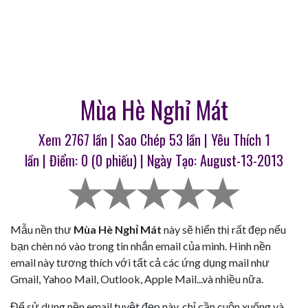
Mùa Hè Nghỉ Mát
Xem 2767 lần | Sao Chép
53
lần | Yêu Thích
1
lần | Điểm:
0
(
0
phiếu) | Ngày Tạo: August-13-2013
Mẫu nền thư
Mùa Hè Nghỉ Mát
này sẽ hiển thị rất đẹp nếu
bạn chèn nó vào trong tin nhắn email của mình. Hình nền
email này tương thích với tất cả các ứng dụng mail như
Gmail, Yahoo Mail, Outlook, Apple Mail...và nhiều nữa.
Để sử dụng nền email tuyệt đẹp này, chỉ cần cuộn xuống và