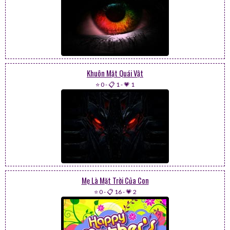
Khuôn Mặt Quái Vật
⭐ 0
-
📋 1
-
💗 1
Mẹ Là Mặt Trời Của Con
⭐ 0
-
📋 16
-
💗 2