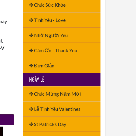
✤ Chúc Sức Khỏe
✤ Tình Yêu - Love
 này
✤ Nhớ Người Yêu
l,
+V
✤ Cám Ơn - Thank You
✤ Đơn Giản
NGÀY LỄ
✤ Chúc Mừng Năm Mới
✤ Lễ Tình Yêu Valentines
✤ St Patricks Day