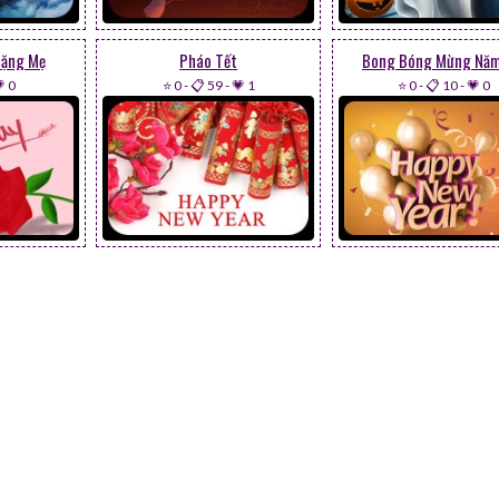
Tặng Mẹ
Pháo Tết
Bong Bóng Mừng Năm
 0
⭐ 0
-
📋 59
-
💗 1
⭐ 0
-
📋 10
-
💗 0