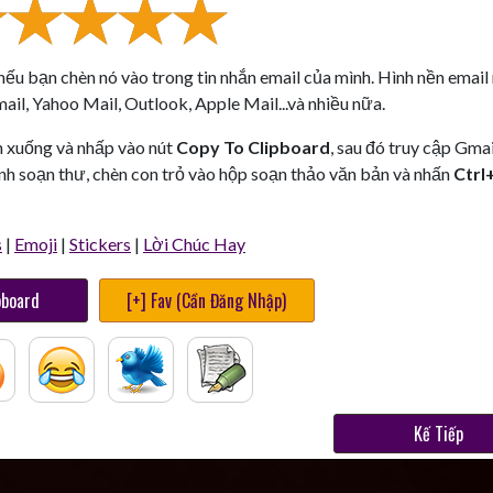
 nếu bạn chèn nó vào trong tin nhắn email của mình. Hình nền email
il, Yahoo Mail, Outlook, Apple Mail...và nhiều nữa.
n xuống và nhấp vào nút
Copy To Clipboard
, sau đó truy cập Gmai
nh soạn thư, chèn con trỏ vào hộp soạn thảo văn bản và nhấn
Ctrl
s
|
Emoji
|
Stickers
|
Lời Chúc Hay
pboard
[+] Fav (Cần Đăng Nhập)
Kế Tiếp