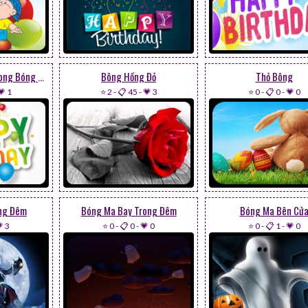
Happy Birthday & Bong Bóng Bay
Bông Hồng Đỏ
Thỏ Bông
💗 1
⭐ 2
-
📋 45
-
💗 3
⭐ 0
-
📋 0
-
💗 0
ng Đêm
Bóng Ma Bay Trong Đêm
Bóng Ma Bên Cử
 3
⭐ 0
-
📋 0
-
💗 0
⭐ 0
-
📋 1
-
💗 0