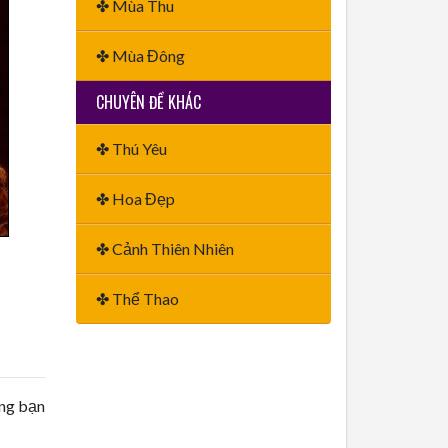
✤ Mùa Thu
✤ Mùa Đông
CHUYÊN ĐỀ KHÁC
✤ Thú Yêu
✤ Hoa Đẹp
✤ Cảnh Thiên Nhiên
✤ Thể Thao
ằng bạn