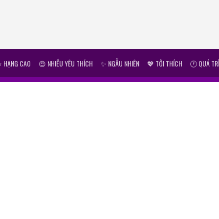
⭐ HẠNG CAO
😍 NHIỀU YÊU THÍCH
✨ NGẪU NHIÊN
💖 TÔI THÍCH
🕐 QUÁ TR