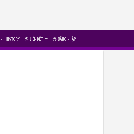
ÌNH HISTORY
🌎 LIÊN KẾT
😎 ĐĂNG NHẬP