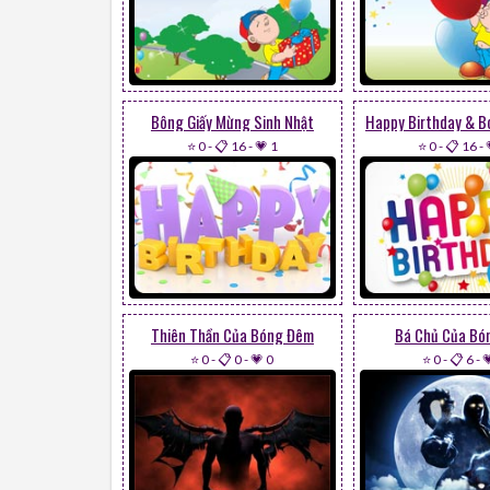
Bông Giấy Mừng Sinh Nhật
⭐ 0
-
📋 16
-
💗 1
⭐ 0
-
📋 16
-
Thiên Thần Của Bóng Đêm
Bá Chủ Của Bó
⭐ 0
-
📋 0
-
💗 0
⭐ 0
-
📋 6
-
