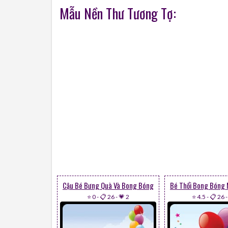
Mẫu Nền Thư Tương Tợ:
Cậu Bé Bưng Quà Và Bong Bóng
⭐ 0
-
📋 26
-
💗 2
⭐ 4.5
-
📋 26