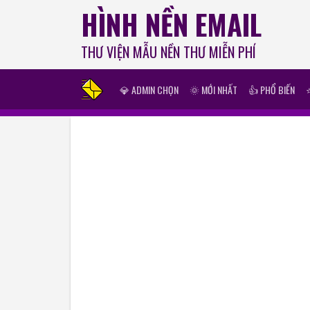
HÌNH NỀN EMAIL
THƯ VIỆN MẪU NỀN THƯ MIỄN PHÍ
💎 ADMIN CHỌN
🌞 MỚI NHẤT
👍 PHỔ BIẾN