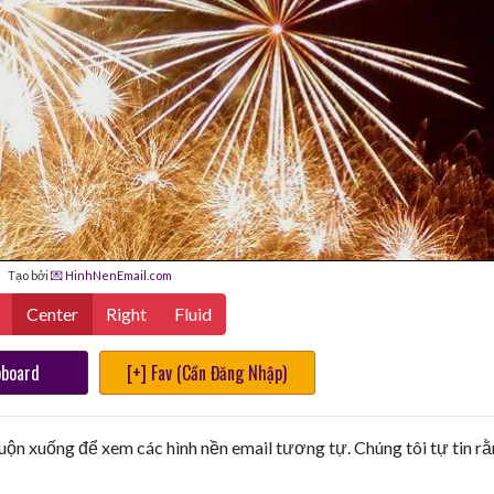
Tạo bởi
💌 HinhNenEmail.com
Center
Right
Fluid
pboard
[+] Fav (Cần Đăng Nhập)
uộn xuống để xem các hình nền email tương tự. Chúng tôi tự tin r