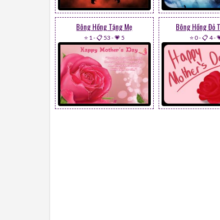
Bông Hồng Tặng Mẹ
Bông Hồng Đỏ 
⭐ 1
-
📋 53
-
💗 5
⭐ 0
-
📋 4
-
