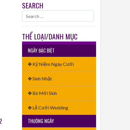
SEARCH
THỂ LOẠI/DANH MỤC
NGÀY ĐẶC BIỆT
✤ Kỷ Niệm Ngày Cưới
✤ Sinh Nhật
✤ Bé Mới Sinh
✤ Lễ Cưới Wedding
2
THƯỜNG NGÀY