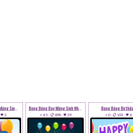
Bé Thổi Bong Bóng Mừng Sinh Nhật
Bong Bóng Bay Mừng Sinh Nhật
Bong Bóng Birthd
-
💗 2
⭐ 4.5
-
📋 498
-
💗 29
⭐ 0
-
📋 102
-
💗 6