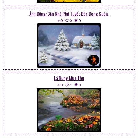
Ảnh Động: Căn Nhà Phủ Tuyết Bên Dòng Suóiu
⭐ 0
-
📋 0
-
💗 0
Lá Rụng Mùa Thu
⭐ 0
-
📋 1
-
💗 0