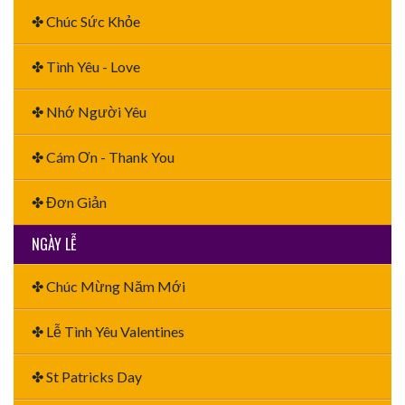
✤ Chúc Sức Khỏe
✤ Tình Yêu - Love
✤ Nhớ Người Yêu
✤ Cám Ơn - Thank You
✤ Đơn Giản
NGÀY LỄ
✤ Chúc Mừng Năm Mới
✤ Lễ Tình Yêu Valentines
✤ St Patricks Day