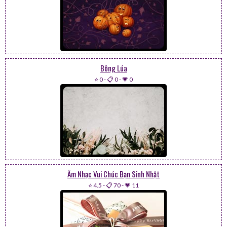
Bông Lúa
⭐ 0
-
📋 0
-
💗 0
Âm Nhạc Vui Chúc Bạn Sinh Nhật
⭐ 4.5
-
📋 70
-
💗 11