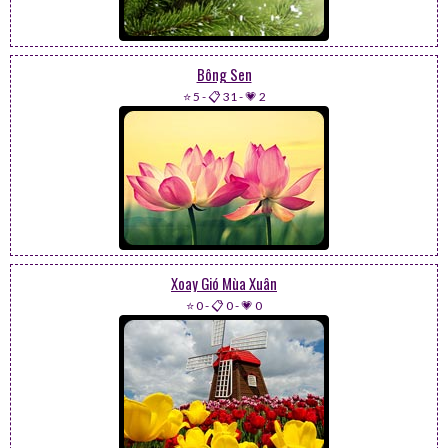
Bông Sen
⭐ 5
-
📋 31
-
💗 2
Xoay Gió Mùa Xuân
⭐ 0
-
📋 0
-
💗 0