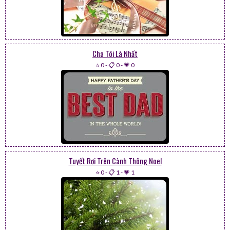
Cha Tôi Là Nhất
⭐ 0
-
📋 0
-
💗 0
Tuyết Rơi Trên Cành Thông Noel
⭐ 0
-
📋 1
-
💗 1