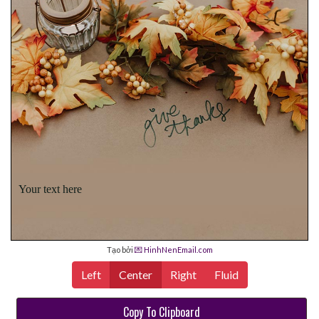
Your text here
Tạo bởi
💌 HinhNenEmail.com
Left
Center
Right
Fluid
Copy To Clipboard