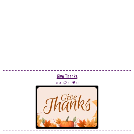
Give Thanks
⭐ 0
-
📋 1
-
💗 0