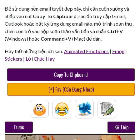
Để sử dụng nền email tuyệt đẹp này, chỉ cần cuộn xuống và
nhấp vào nút
Copy To Clipboard
, sau đó truy cập Gmail,
Outlook hoặc bất kỳ ứng dụng email nào, mở trình soạn thư,
chèn con trỏ vào hộp soạn thảo văn bản và nhấn
Ctrl+V
(Windows) hoặc
Command+V
(Mac) để dán.
Hãy thử những tiện ích sau:
Animated Emoticons
|
Emoji
|
Stickers
|
Lời Chúc Hay
Copy To Clipboard
[+] Fav (Cần Đăng Nhập)
Trước
Kế Tiếp