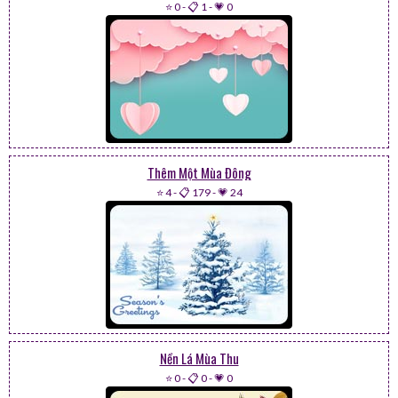
⭐ 0
-
📋 1
-
💗 0
Thêm Một Mùa Đông
⭐ 4
-
📋 179
-
💗 24
Nền Lá Mùa Thu
⭐ 0
-
📋 0
-
💗 0