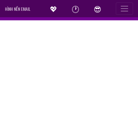
💖
🕐
😎
HÌNH NỀN EMAIL