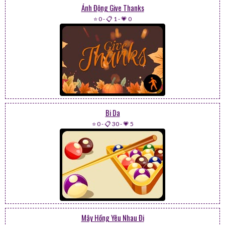
Ảnh Động Give Thanks
⭐ 0
-
📋 1
-
💗 0
Bi Da
⭐ 0
-
📋 30
-
💗 5
Mây Hồng Yêu Nhau Đi