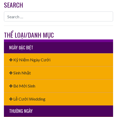
SEARCH
THỂ LOẠI/DANH MỤC
NGÀY ĐẶC BIỆT
✤ Kỷ Niệm Ngày Cưới
✤ Sinh Nhật
✤ Bé Mới Sinh
✤ Lễ Cưới Wedding
THƯỜNG NGÀY