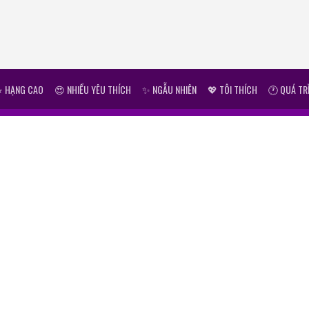
⭐ HẠNG CAO
😍 NHIỀU YÊU THÍCH
✨ NGẪU NHIÊN
💖 TÔI THÍCH
🕐 QUÁ TR