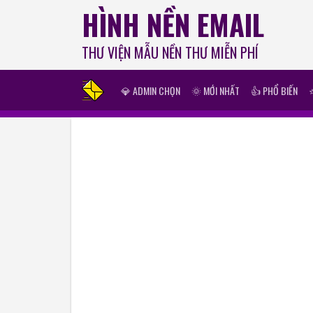
HÌNH NỀN EMAIL
THƯ VIỆN MẪU NỀN THƯ MIỄN PHÍ
💎 ADMIN CHỌN
🌞 MỚI NHẤT
👍 PHỔ BIẾN