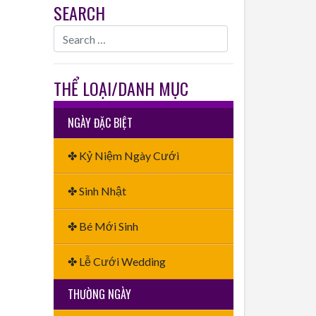
SEARCH
THỂ LOẠI/DANH MỤC
NGÀY ĐẶC BIỆT
✤ Kỷ Niệm Ngày Cưới
✤ Sinh Nhật
✤ Bé Mới Sinh
✤ Lễ Cưới Wedding
THƯỜNG NGÀY