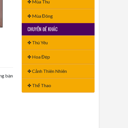
✤ Mùa Thu
✤ Mùa Đông
CHUYÊN ĐỀ KHÁC
✤ Thú Yêu
✤ Hoa Đẹp
✤ Cảnh Thiên Nhiên
ằng bạn
✤ Thể Thao