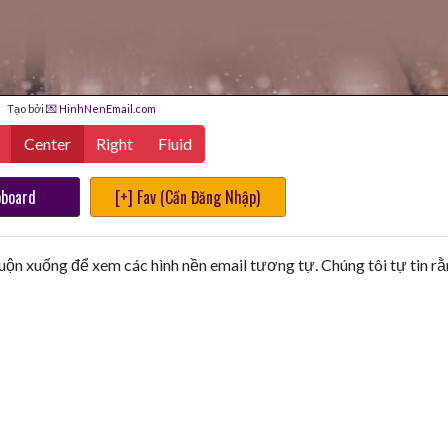
Tạo bởi
💌 HinhNenEmail.com
Center
Right
Fluid
pboard
[+] Fav (Cần Đăng Nhập)
uộn xuống để xem các hình nền email tương tự. Chúng tôi tự tin r