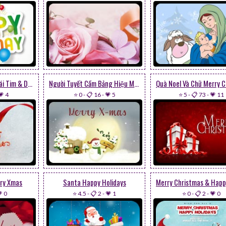
Merry Christmas, Trái Tim & Dây Thắt Nơ
Người Tuyết Cầm Bảng Hiệu Merry X-mas
💗 4
⭐ 0
-
📋 16
-
💗 5
⭐ 5
-
📋 73
-
💗 11
rry Xmas
Santa Happy Holidays
 0
⭐ 4.5
-
📋 2
-
💗 1
⭐ 0
-
📋 2
-
💗 0