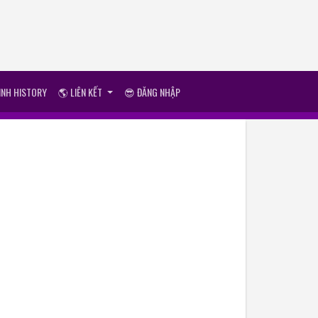
ÌNH HISTORY
🌎 LIÊN KẾT
😎 ĐĂNG NHẬP