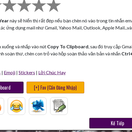
Year
này sẽ hiển thị rất đẹp nếu bạn chèn nó vào trong tin nhắn em
các ứng dụng mail như Gmail, Yahoo Mail, Outlook, Apple Mail...và
n xuống và nhấp vào nút
Copy To Clipboard
, sau đó truy cập Gmai
nh soạn thư, chèn con trỏ vào hộp soạn thảo văn bản và nhấn
Ctrl
s
|
Emoji
|
Stickers
|
Lời Chúc Hay
pboard
[+] Fav (Cần Đăng Nhập)
Kế Tiếp