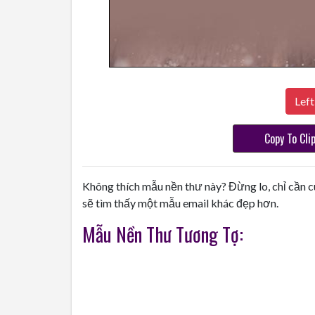
Left
Copy To Cli
Không thích mẫu nền thư này? Đừng lo, chỉ cần c
sẽ tìm thấy một mẫu email khác đẹp hơn.
Mẫu Nền Thư Tương Tợ: