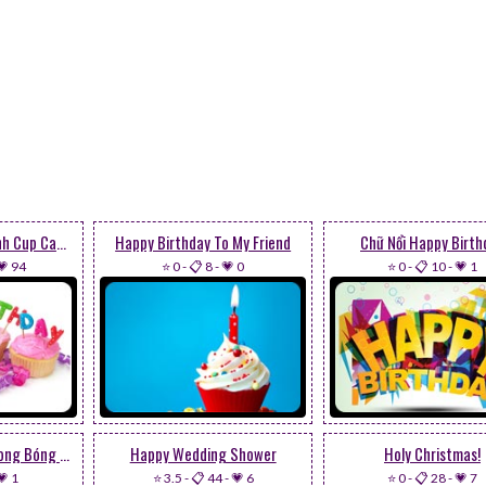
Happy Birthday! Bánh Cup Cakes
Happy Birthday To My Friend
Chữ Nổi Happy Birth
💗 94
⭐ 0
-
📋 8
-
💗 0
⭐ 0
-
📋 10
-
💗 1
Happy Birthday & Bong Bóng Bay
Happy Wedding Shower
Holy Christmas!
💗 1
⭐ 3.5
-
📋 44
-
💗 6
⭐ 0
-
📋 28
-
💗 7