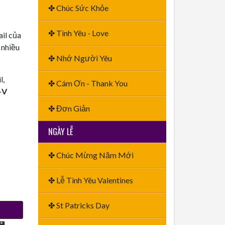
✤ Chúc Sức Khỏe
✤ Tình Yêu - Love
ail của
 nhiều
✤ Nhớ Người Yêu
l,
✤ Cám Ơn - Thank You
+V
✤ Đơn Giản
NGÀY LỄ
✤ Chúc Mừng Năm Mới
✤ Lễ Tình Yêu Valentines
✤ St Patricks Day