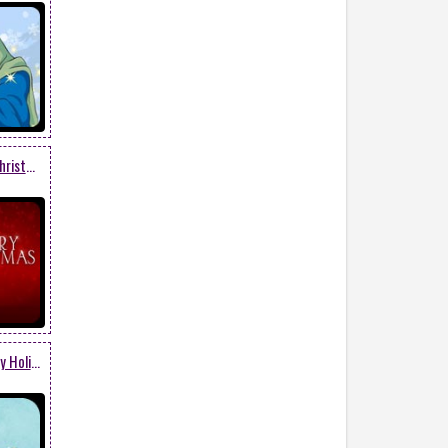
Quà Noel Và Chữ Merry Christmas
Merry Christmas & Happy Holidays