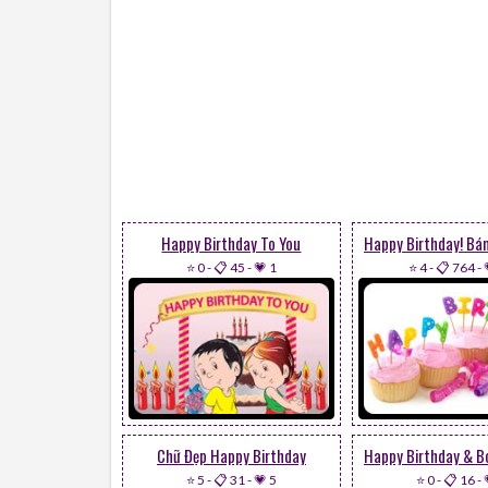
Happy Birthday To You
⭐ 0
-
📋 45
-
💗 1
⭐ 4
-
📋 764
-
Chữ Đẹp Happy Birthday
⭐ 5
-
📋 31
-
💗 5
⭐ 0
-
📋 16
-