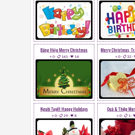
Bảng Hiệu Merry Christmas
⭐ 0
-
📋 161
-
💗 14
⭐ 0
-
📋 32
-
Người Tuyết Happy Holidays
Quà & Thiệp Me
⭐ 0
-
📋 29
-
💗 8
⭐ 0
-
📋 1
-
