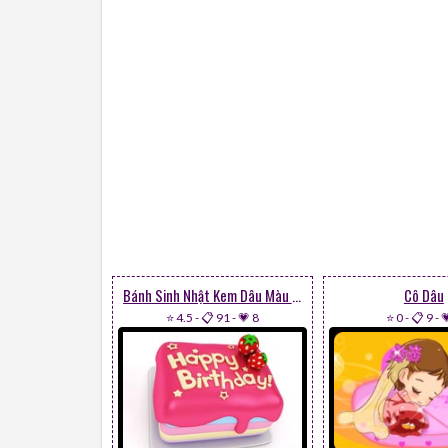
Bánh Sinh Nhật Kem Dâu Màu Hồng
Cô Dâu
⭐ 4.5
-
📋 91
-
💗 8
⭐ 0
-
📋 9
-
