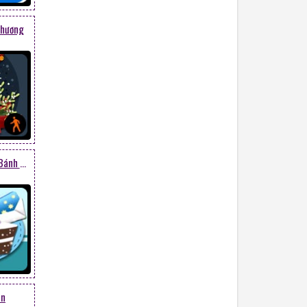
Thương
Quà Sinh Nhật Và Miếng Bánh Cho Bạn
en