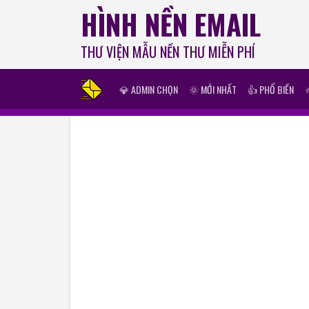
HÌNH NỀN EMAIL
THƯ VIỆN MẪU NỀN THƯ MIỄN PHÍ
💎 ADMIN CHỌN
🌞 MỚI NHẤT
👍 PHỔ BIẾN