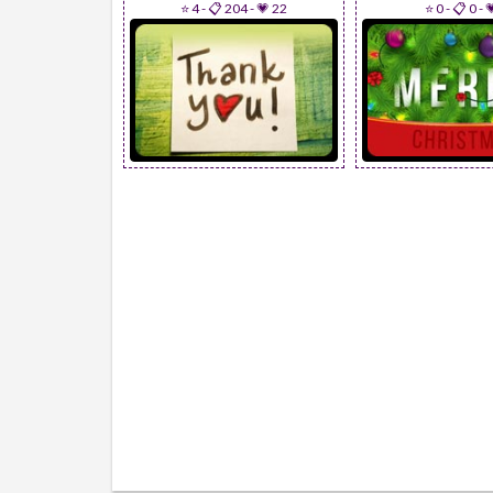
⭐ 4
-
📋 204
-
💗 22
⭐ 0
-
📋 0
-
