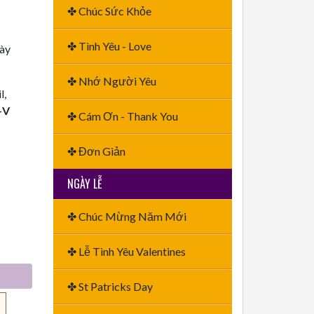
✤ Chúc Sức Khỏe
✤ Tình Yêu - Love
này
✤ Nhớ Người Yêu
l,
+V
✤ Cám Ơn - Thank You
✤ Đơn Giản
NGÀY LỄ
✤ Chúc Mừng Năm Mới
✤ Lễ Tình Yêu Valentines
✤ St Patricks Day