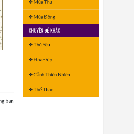
✤ Mùa Thu
✤ Mùa Đông
CHUYÊN ĐỀ KHÁC
✤ Thú Yêu
✤ Hoa Đẹp
✤ Cảnh Thiên Nhiên
✤ Thể Thao
ằng bạn