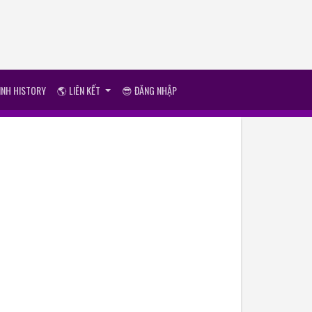
ÌNH HISTORY
🌎 LIÊN KẾT
😎 ĐĂNG NHẬP