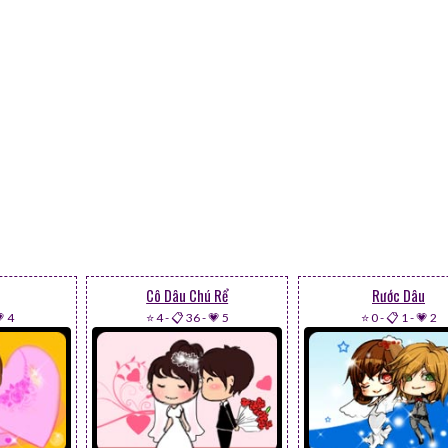
Cô Dâu Chú Rể
Rước Dâu
 4
⭐ 4
-
📋 36
-
💗 5
⭐ 0
-
📋 1
-
💗 2