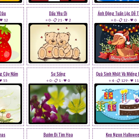
 Dâu
Dấu Yêu Ơi
Ảnh Động Tuần Lộc Dễ 
💗 12
⭐ 0
-
📋 21
-
💗 2
⭐ 0
-
📋 12
-
💗 0
ng Cây Nấm
Sự Sống
💗 55
⭐ 0
-
📋 1
-
💗 0
⭐ 4
-
📋 129
-
💗 11
mas
Bướm Đi Tìm Hoa
Kẹo Ngon Hallowe