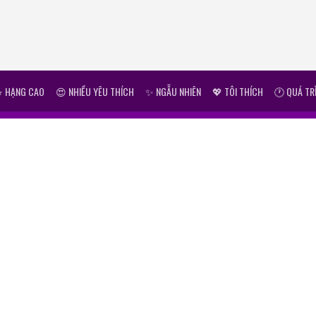
⭐ HẠNG CAO
😍 NHIỀU YÊU THÍCH
✨ NGẪU NHIÊN
💖 TÔI THÍCH
🕐 QUÁ TR