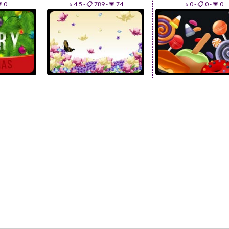
 0
⭐ 4.5
-
📋 789
-
💗 74
⭐ 0
-
📋 0
-
💗 0