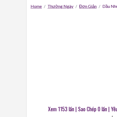
Home
Thường Ngày
Đơn Giản
Dầu Nh
Xem 1153 lần | Sao Chép
0
lần | Yê