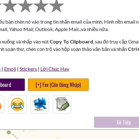
nếu bạn chèn nó vào trong tin nhắn email của mình. Hình nền email 
il, Yahoo Mail, Outlook, Apple Mail...và nhiều nữa.
n xuống và nhấp vào nút
Copy To Clipboard
, sau đó truy cập Gmai
nh soạn thư, chèn con trỏ vào hộp soạn thảo văn bản và nhấn
Ctrl
s
|
Emoji
|
Stickers
|
Lời Chúc Hay
pboard
[+] Fav (Cần Đăng Nhập)
Kế Tiếp