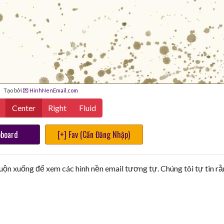
Tạo bởi
💌 HinhNenEmail.com
Center
Right
Fluid
pboard
[+] Fav (Cần Đăng Nhập)
uộn xuống để xem các hình nền email tương tự. Chúng tôi tự tin r