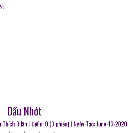
ớt
Dầu Nhớt
u Thích
0
lần | Điểm:
0
(
0
phiếu) | Ngày Tạo: June-16-2020