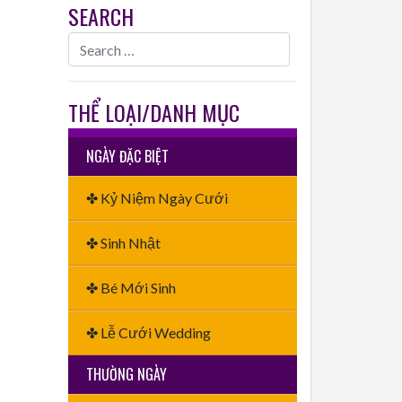
SEARCH
THỂ LOẠI/DANH MỤC
NGÀY ĐẶC BIỆT
✤ Kỷ Niệm Ngày Cưới
✤ Sinh Nhật
✤ Bé Mới Sinh
✤ Lễ Cưới Wedding
THƯỜNG NGÀY