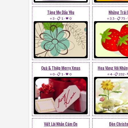
Tặng Mẹ Dấu Yêu
Những Trái
⭐ 3
-
📋 1
-
💗 0
⭐ 3.5
-
📋 75
-
Quà & Thiệp Merry Xmas
Hoa Vàng Với Nhữ
⭐ 0
-
📋 1
-
💗 0
⭐ 4
-
📋 232
-
Viết Lời Nhắn Cám Ơn
Đèn Christ