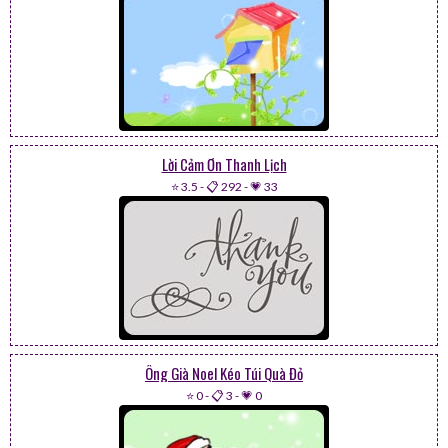
Lời Cảm Ơn Thanh Lịch
⭐ 3.5
-
📋 292
-
💗 33
Ông Già Noel Kéo Túi Quà Đỏ
⭐ 0
-
📋 3
-
💗 0