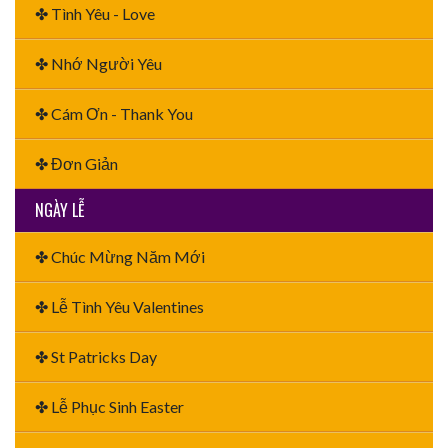
✤ Tình Yêu - Love
✤ Nhớ Người Yêu
✤ Cám Ơn - Thank You
✤ Đơn Giản
NGÀY LỄ
✤ Chúc Mừng Năm Mới
✤ Lễ Tình Yêu Valentines
✤ St Patricks Day
✤ Lễ Phục Sinh Easter