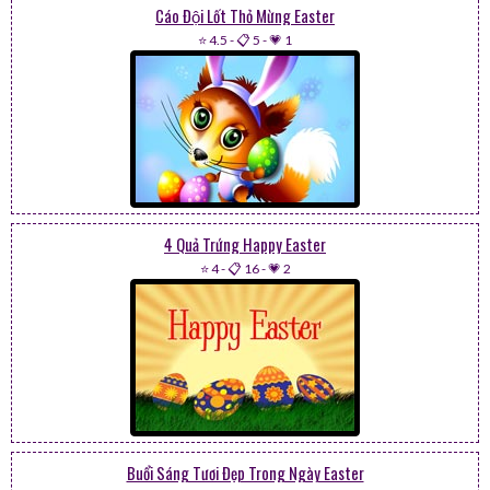
Cáo Đội Lốt Thỏ Mừng Easter
⭐ 4.5
-
📋 5
-
💗 1
4 Quả Trứng Happy Easter
⭐ 4
-
📋 16
-
💗 2
Buổi Sáng Tươi Đẹp Trong Ngày Easter