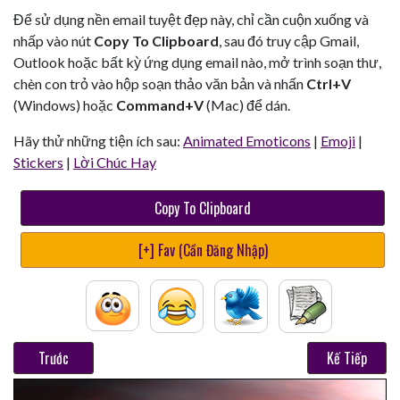
Để sử dụng nền email tuyệt đẹp này, chỉ cần cuộn xuống và
nhấp vào nút
Copy To Clipboard
, sau đó truy cập Gmail,
Outlook hoặc bất kỳ ứng dụng email nào, mở trình soạn thư,
chèn con trỏ vào hộp soạn thảo văn bản và nhấn
Ctrl+V
(Windows) hoặc
Command+V
(Mac) để dán.
Hãy thử những tiện ích sau:
Animated Emoticons
|
Emoji
|
Stickers
|
Lời Chúc Hay
Copy To Clipboard
[+] Fav (Cần Đăng Nhập)
Trước
Kế Tiếp