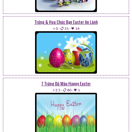
Trứng & Hoa Chúc Bạn Easter An Lành
⭐ 0
-
📋 31
-
💗 14
7 Trứng Đủ Màu Happy Easter
⭐ 2.5
-
📋 80
-
💗 1