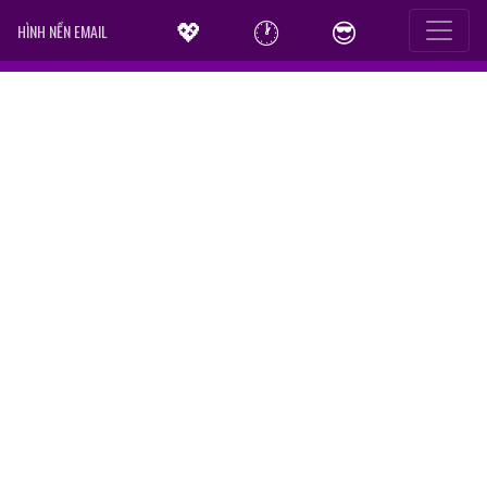
💖
🕐
😎
HÌNH NỀN EMAIL