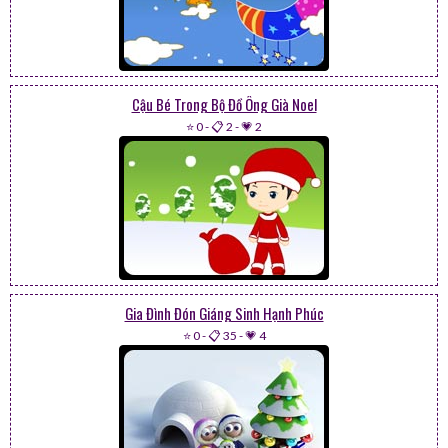
Cậu Bé Trong Bộ Đồ Ông Già Noel
⭐ 0
-
📋 2
-
💗 2
Gia Đình Đón Giáng Sinh Hạnh Phúc
⭐ 0
-
📋 35
-
💗 4