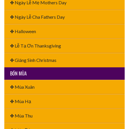
✤ Ngày Lễ Mẹ Mothers Day
✤ Ngày Lễ Cha Fathers Day
✤ Halloween
✤ Lễ Tạ Ơn Thanksgiving
✤ Giáng Sinh Christmas
BỐN MÙA
✤ Mùa Xuân
✤ Mùa Hạ
✤ Mùa Thu