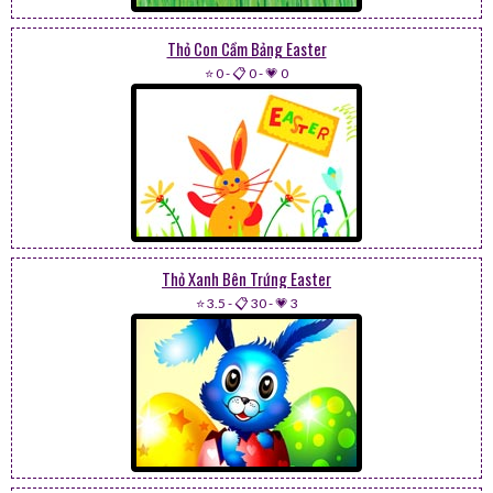
Thỏ Con Cầm Bảng Easter
⭐ 0
-
📋 0
-
💗 0
Thỏ Xanh Bên Trứng Easter
⭐ 3.5
-
📋 30
-
💗 3