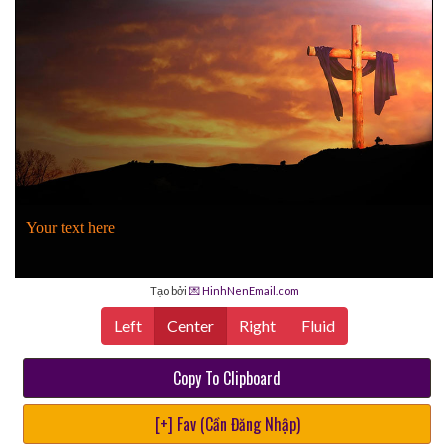
Your text here
Tạo bởi
💌 HinhNenEmail.com
Left
Center
Right
Fluid
Copy To Clipboard
[+] Fav (Cần Đăng Nhập)