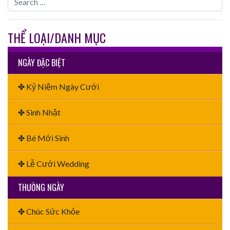
THỂ LOẠI/DANH MỤC
NGÀY ĐẶC BIỆT
✤ Kỷ Niệm Ngày Cưới
✤ Sinh Nhật
✤ Bé Mới Sinh
✤ Lễ Cưới Wedding
THƯỜNG NGÀY
✤ Chúc Sức Khỏe