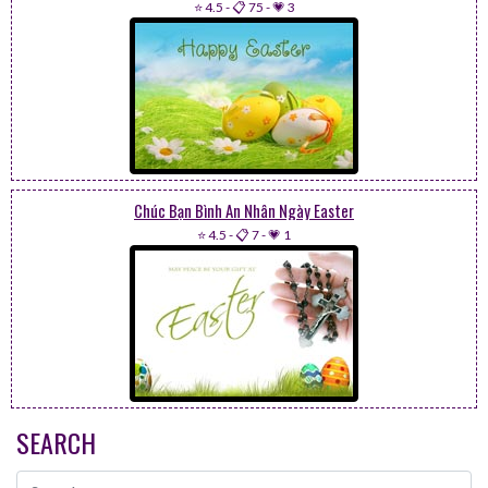
⭐ 4.5
-
📋 75
-
💗 3
Chúc Bạn Bình An Nhân Ngày Easter
⭐ 4.5
-
📋 7
-
💗 1
SEARCH