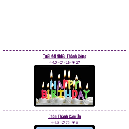
Tuổi Mới Nhiều Thành Công
⭐ 4.5
-
📋 418
-
💗 27
Chân Thành Cảm Ơn
⭐ 4.5
-
📋 75
-
💗 8