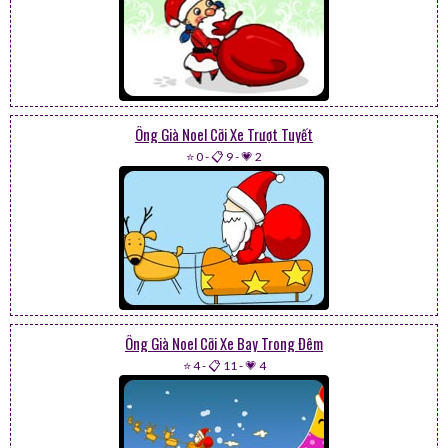
Ông Già Noel Cỡi Xe Trượt Tuyết
⭐ 0
-
📋 9
-
💗 2
Ông Già Noel Cỡi Xe Bay Trong Đêm
⭐ 4
-
📋 11
-
💗 4