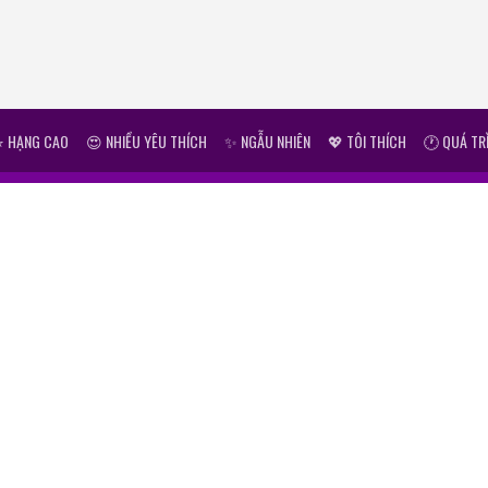
⭐ HẠNG CAO
😍 NHIỀU YÊU THÍCH
✨ NGẪU NHIÊN
💖 TÔI THÍCH
🕐 QUÁ TR