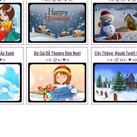
 Áo Xanh
Bé Gái Dễ Thương Đón Noel
💗 3
⭐ 0
-
📋 6
-
💗 0
⭐ 3
-
📋 121
-
💗 10