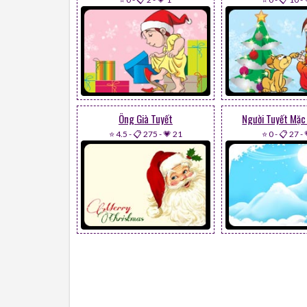
Ông Già Tuyết
Người Tuyết Mặc
⭐ 4.5
-
📋 275
-
💗 21
⭐ 0
-
📋 27
-