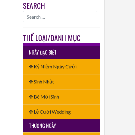
SEARCH
THỂ LOẠI/DANH MỤC
NGÀY ĐẶC BIỆT
✤ Kỷ Niệm Ngày Cưới
✤ Sinh Nhật
✤ Bé Mới Sinh
✤ Lễ Cưới Wedding
THƯỜNG NGÀY