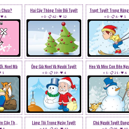
nh Chưa?
Hai Cảy Thòng Trẻn Đồi Tuyết
Trượt Tuyết Trong Rừn
-
💗 6
⭐ 0
-
📋 62
-
💗 12
⭐ 0
-
📋 6
-
💗 1
Ơi. Noel Mà
Ông Già Noel Và Người Tuyết
 1
⭐ 0
-
📋 19
-
💗 4
⭐ 1
-
📋 21
-
💗 6
Cô Bé Thiên Thần Bên Cây Thông
Làng Tôi Trong Ngày Tuyết
Chú Người Tuyết Đang
💗 5
⭐ 4.5
-
📋 42
-
💗 13
⭐ 0
-
📋 95
-
💗 10