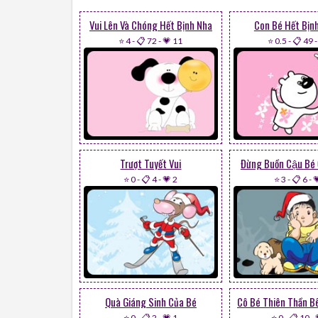
Vui Lên Và Chóng Hết Bịnh Nha
Con Bé Hết Bị
⭐ 4
-
📋 72
-
💗 11
⭐ 0.5
-
📋 49
Trượt Tuyết Vui
Đừng Buồn Cậu Bé 
⭐ 0
-
📋 4
-
💗 2
⭐ 3
-
📋 6
-

Quà Giáng Sinh Của Bé
⭐ 0
-
📋 2
-
💗 1
⭐ 0
-
📋 10
-