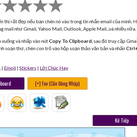
ển thị rất đẹp nếu bạn chèn nó vào trong tin nhắn email của mình. H
g mail như Gmail, Yahoo Mail, Outlook, Apple Mail...và nhiều nữa.
n xuống và nhấp vào nút
Copy To Clipboard
, sau đó truy cập Gmai
nh soạn thư, chèn con trỏ vào hộp soạn thảo văn bản và nhấn
Ctrl
s
|
Emoji
|
Stickers
|
Lời Chúc Hay
pboard
[+] Fav (Cần Đăng Nhập)
Kế Tiếp