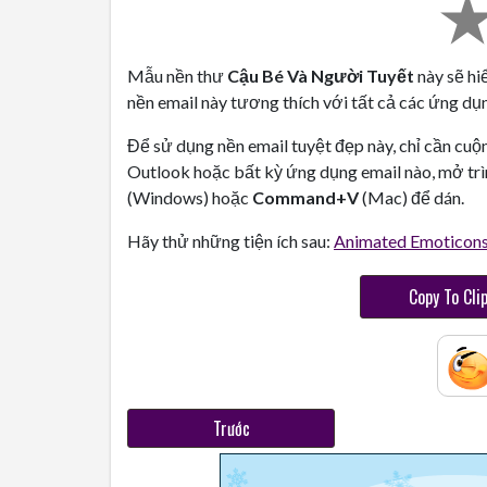
Mẫu nền thư
Cậu Bé Và Người Tuyết
này sẽ hi
nền email này tương thích với tất cả các ứng dụn
Để sử dụng nền email tuyệt đẹp này, chỉ cần cuộ
Outlook hoặc bất kỳ ứng dụng email nào, mở trì
(Windows) hoặc
Command+V
(Mac) để dán.
Hãy thử những tiện ích sau:
Animated Emoticon
Copy To Cli
Trước