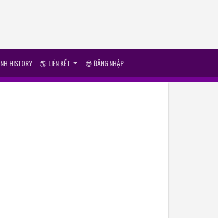
ÌNH HISTORY
🌎 LIÊN KẾT
😎 ĐĂNG NHẬP