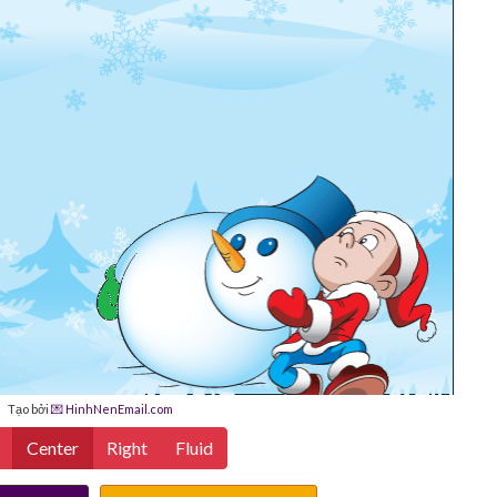
Tạo bởi
💌 HinhNenEmail.com
Center
Right
Fluid