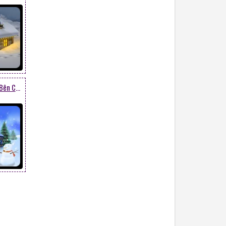
Cây Thông, Người Tuyết Bên Căn Nhà Đẹp