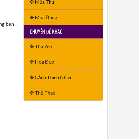
✤ Mùa Thu
✤ Mùa Đông
ằng bạn
CHUYÊN ĐỀ KHÁC
✤ Thú Yêu
✤ Hoa Đẹp
✤ Cảnh Thiên Nhiên
✤ Thể Thao