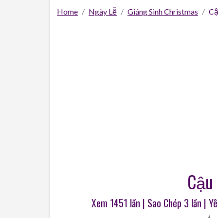
Home
Ngày Lễ
Giáng Sinh Christmas
Câ
Cậu 
Xem 1451 lần | Sao Chép
3
lần | Y