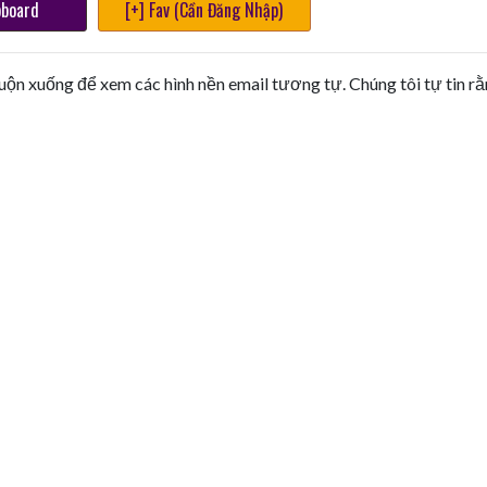
pboard
[+] Fav (Cần Đăng Nhập)
uộn xuống để xem các hình nền email tương tự. Chúng tôi tự tin r