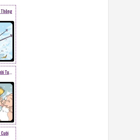
g Thông
Heo Và Mèo Con Bên Người Tuyết
 Cười