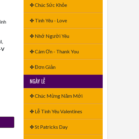
✤ Chúc Sức Khỏe
✤ Tình Yêu - Love
ình
✤ Nhớ Người Yêu
l,
+V
✤ Cám Ơn - Thank You
✤ Đơn Giản
NGÀY LỄ
✤ Chúc Mừng Năm Mới
✤ Lễ Tình Yêu Valentines
✤ St Patricks Day