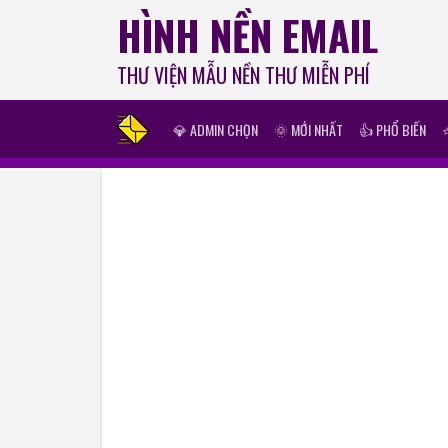
HÌNH NỀN EMAIL
THƯ VIỆN MẪU NỀN THƯ MIỄN PHÍ
💎 ADMIN CHỌN
🌞 MỚI NHẤT
👍 PHỔ BIẾN