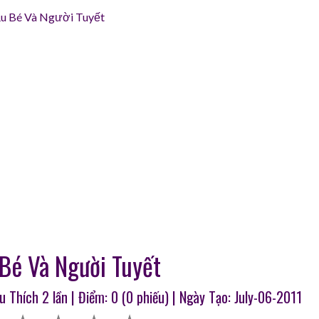
̣u Bé Và Người Tuyết
Bé Và Người Tuyết
êu Thích
2
lần | Điểm:
0
(
0
phiếu) | Ngày Tạo: July-06-2011