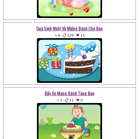
Quà Sinh Nhật Và Miếng Bánh Cho Bạn
⭐ 4
-
📋 129
-
💗 11
Đẩy Xe Mang Bánh Tặng Bạn
⭐ 1
-
📋 31
-
💗 0