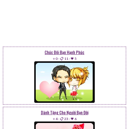
Chúc Đôi Bạn Hạnh Phúc
⭐ 0
-
📋 11
-
💗 5
Dành Tặng Cho Người Bạn Đời
⭐ 4
-
📋 23
-
💗 6