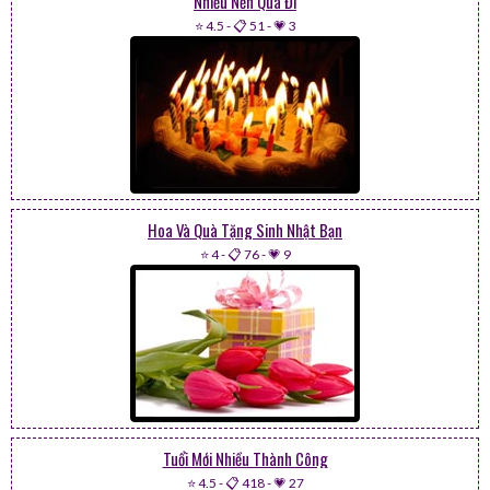
Nhiều Nến Quá Đi
⭐ 4.5
-
📋 51
-
💗 3
Hoa Và Quà Tặng Sinh Nhật Bạn
⭐ 4
-
📋 76
-
💗 9
Tuổi Mới Nhiều Thành Công
⭐ 4.5
-
📋 418
-
💗 27