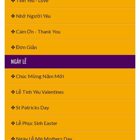
✤ Tình Yêu - Love
✤ Nhớ Người Yêu
✤ Cám Ơn - Thank You
✤ Đơn Giản
NGÀY LỄ
✤ Chúc Mừng Năm Mới
✤ Lễ Tình Yêu Valentines
✤ St Patricks Day
✤ Lễ Phục Sinh Easter
✤ Ngày Lễ Mẹ Mothers Day