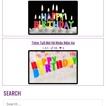
Thêm Tuổi Mới Với Nhiều Niềm Vui
⭐ 4.5
-
📋 38
-
💗 6
SEARCH