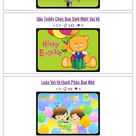
Gấu Teddy Chúc Bạn Sinh Nhật Vui Vẻ
⭐ 3.5
-
📋 143
-
💗 9
Luôn Vui Vẻ Hạnh Phúc Bạn Nhé
⭐ 0
-
📋 44
-
💗 6