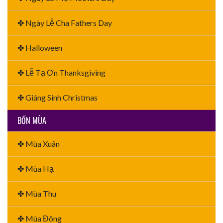
✤ Ngày Lễ Cha Fathers Day
✤ Halloween
✤ Lễ Tạ Ơn Thanksgiving
✤ Giáng Sinh Christmas
BỐN MÙA
✤ Mùa Xuân
✤ Mùa Hạ
✤ Mùa Thu
✤ Mùa Đông