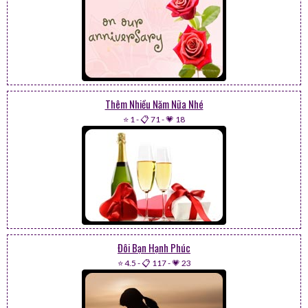
Thêm Nhiều Năm Nữa Nhé
⭐ 1
-
📋 71
-
💗 18
Đôi Bạn Hạnh Phúc
⭐ 4.5
-
📋 117
-
💗 23