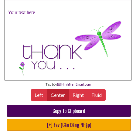
Your text here
Tạo bởi
💌 HinhNenEmail.com
Left
Center
Right
Fluid
Copy To Clipboard
[+] Fav (Cần Đăng Nhập)