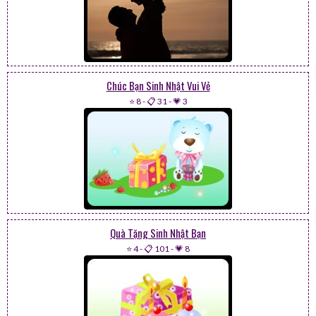
Chúc Bạn Sinh Nhật Vui Vẻ
⭐ 8
-
📋 31
-
💗 3
Quà Tặng Sinh Nhật Bạn
⭐ 4
-
📋 101
-
💗 8