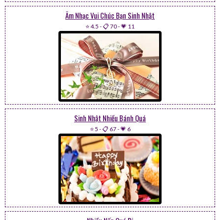
Âm Nhạc Vui Chúc Bạn Sinh Nhật
⭐ 4.5
-
📋 70
-
💗 11
Sinh Nhật Nhiều Bánh Quá
⭐ 5
-
📋 67
-
💗 6