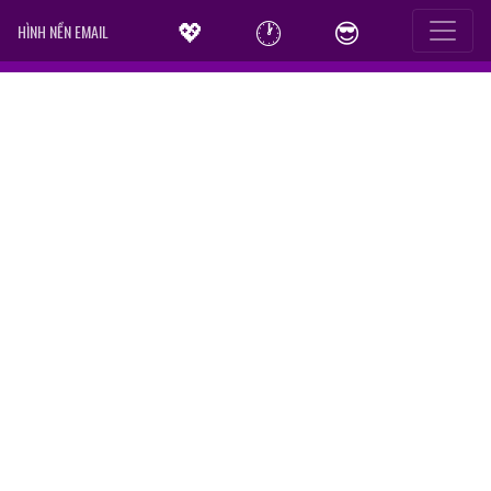
💖
🕐
😎
HÌNH NỀN EMAIL