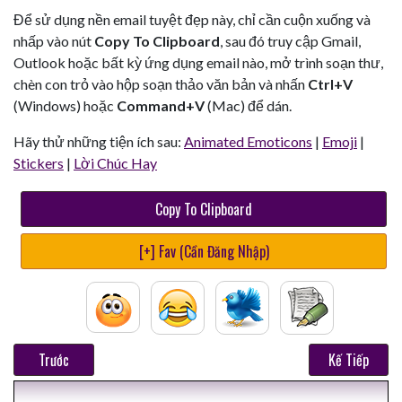
Để sử dụng nền email tuyệt đẹp này, chỉ cần cuộn xuống và
nhấp vào nút
Copy To Clipboard
, sau đó truy cập Gmail,
Outlook hoặc bất kỳ ứng dụng email nào, mở trình soạn thư,
chèn con trỏ vào hộp soạn thảo văn bản và nhấn
Ctrl+V
(Windows) hoặc
Command+V
(Mac) để dán.
Hãy thử những tiện ích sau:
Animated Emoticons
|
Emoji
|
Stickers
|
Lời Chúc Hay
Copy To Clipboard
[+] Fav (Cần Đăng Nhập)
Trước
Kế Tiếp